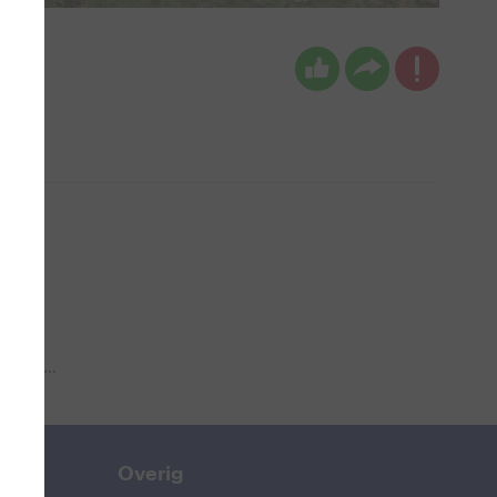
 aub...
Overig