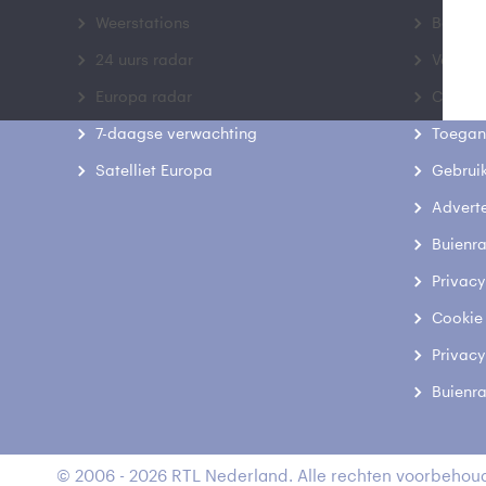
Weerstations
Bedrij
24 uurs radar
Veelge
Europa radar
Contac
7-daagse verwachting
Toegank
Satelliet Europa
Gebrui
Advert
Buienr
Privacy
Cookie
Privacy
Buienr
© 2006 - 2026 RTL Nederland. Alle rechten voorbehoud