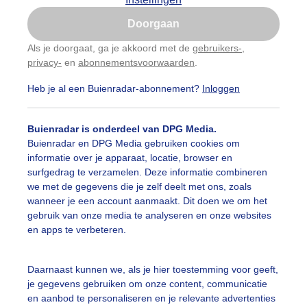
Is goed, toon de popup
Doorgaan
Nu niet, misschien later
Als je doorgaat, ga je akkoord met de
gebruikers-
,
privacy-
en
abonnementsvoorwaarden
.
Gebruik je Safari en wil je niet elke dag deze pop-up
zien?
Heb je al een Buienradar-abonnement?
Inloggen
Klik
hier
om dit aan te passen
Buienradar is onderdeel van DPG Media.
Buienradar en DPG Media gebruiken cookies om
informatie over je apparaat, locatie, browser en
surfgedrag te verzamelen. Deze informatie combineren
we met de gegevens die je zelf deelt met ons, zoals
wanneer je een account aanmaakt. Dit doen we om het
gebruik van onze media te analyseren en onze websites
en apps te verbeteren.
Daarnaast kunnen we, als je hier toestemming voor geeft,
je gegevens gebruiken om onze content, communicatie
en aanbod te personaliseren en je relevante advertenties