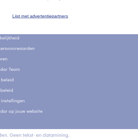
fsgegevens
De Bilt
Lijst met advertentiepartners
stelde vragen
t
elijkheid
kersvoorwaarden
eren
adar Team
 beleid
 beleid
 instellingen
adar op jouw website
en. Geen tekst- en datamining.