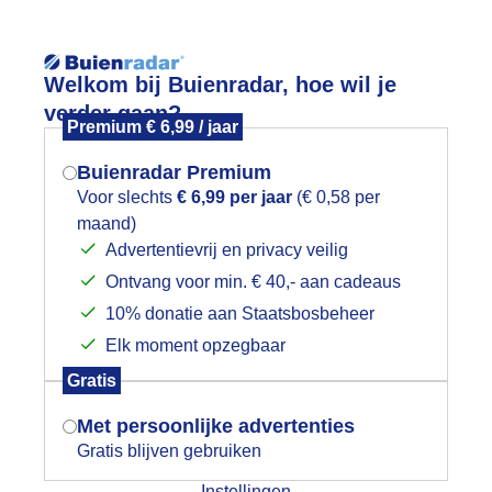
Reisinforma
Welkom bij Buienradar, hoe wil je
verder gaan?
Premium € 6,99 / jaar
Buienradar Premium
Voor slechts
€ 6,99 per jaar
(€ 0,58 per
wijd
Foto en video
Weerzine
maand)
Mogen we je locatie gebruiken voor
Advertentievrij en privacy veilig
het weer?
Zoeken in 
Ontvang voor min. € 40,- aan cadeaus
10% donatie aan Staatsbosbeheer
ud en grijs
Elk moment opzegbaar
Indien je hier nog geen akkoord op hebt
Gratis
gegeven, verschijnt er zo een pop-up uit
je browser waarin deze toestemming
Met persoonlijke advertenties
gevraagd wordt.
Gratis blijven gebruiken
Instellingen