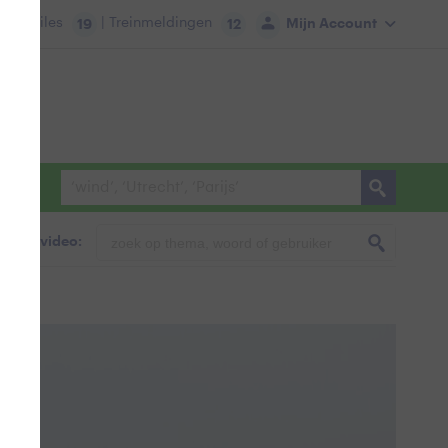
tie:
Files
| Treinmeldingen
Mijn Account
19
12
foto & video: