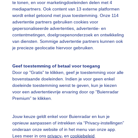
te tonen, en voor marketingdoeleinden delen met 4
d en grijs
mediapartners. Ook content van 13 externe platformen
wordt enkel getoond met jouw toestemming. Onze 114
r: Cynthia Van Leusden
Gemaakt: 05-12-2025, 73x bekeken
advertentie partners gebruiken cookies voor
gepersonaliseerde advertenties, advertentie- en
contentmetingen, doelgroepenonderzoek en ontwikkeling
ijs
Wolken
Dieren
van diensten. Sommige advertentie partners kunnen ook
je precieze geolocatie hiervoor gebruiken.
ekijk slideshow
Geef toestemming of betaal voor toegang
Door op "Gratis" te klikken, geef je toestemming voor alle
bovenstaande doeleinden. Indien je voor geen enkel
doeleinde toestemming wenst te geven, kun je kiezen
voor een advertentievrije ervaring door op “Buienradar
Premium” te klikken.
Een moment geduld
Jouw keuze geldt enkel voor Buienradar en kun je
opnieuw aanpassen of intrekken via “Privacy-instellingen”
onderaan onze website of in het menu van onze app.
uienradar
Mijn weer
Lees meer in ons
privacy-
en
cookiebeleid
.