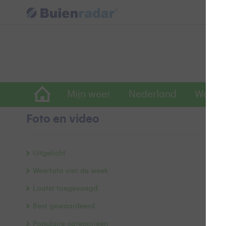
Mijn weer
Nederland
Wereld
Foto en video
Ko
Uitgelicht
Weerfoto van de week
Laatst toegevoegd
Best gewaardeerd
Populaire categorieën