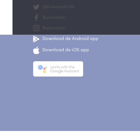
@BuienradarNL
Buienradar
Buienradar
Download de Android app
Download de iOS app