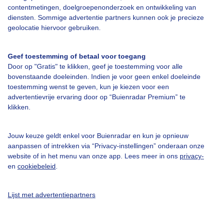
contentmetingen, doelgroepenonderzoek en ontwikkeling van
diensten. Sommige advertentie partners kunnen ook je precieze
Bedrijfsgegevens
geolocatie hiervoor gebruiken.
Veelgestelde vragen
Geef toestemming of betaal voor toegang
Contact
Door op "Gratis" te klikken, geef je toestemming voor alle
Toegankelijkheid
bovenstaande doeleinden. Indien je voor geen enkel doeleinde
toestemming wenst te geven, kun je kiezen voor een
Gebruikersvoorwaarden
advertentievrije ervaring door op “Buienradar Premium” te
klikken.
Adverteren
Buienradar Team
Jouw keuze geldt enkel voor Buienradar en kun je opnieuw
Privacy beleid
aanpassen of intrekken via “Privacy-instellingen” onderaan onze
website of in het menu van onze app. Lees meer in ons
privacy-
Cookie beleid
en
cookiebeleid
.
Privacy instellingen
Gratis weerdata
Lijst met advertentiepartners
@BuienradarNL