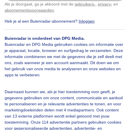
Als je doorgaat, ga je akkoord met de
gebruikers-
,
privacy-
en
Klik
hier
om dit aan te passen
abonnementsvoorwaarden
.
Heb je al een Buienradar-abonnement?
Inloggen
Bewolking
Wolken
Buienradar is onderdeel van DPG Media.
Buienradar en DPG Media gebruiken cookies om informatie over
Bekijk slideshow
je apparaat, locatie, browser en surfgedrag te verzamelen. Deze
informatie combineren we met de gegevens die je zelf deelt met
ons, zoals wanneer je een account aanmaakt. Dit doen we om
het gebruik van onze media te analyseren en onze websites en
apps te verbeteren.
Een moment geduld aub...
Daarnaast kunnen we, als je hier toestemming voor geeft, je
gegevens gebruiken om onze content, communicatie en aanbod
te personaliseren en je relevante advertenties te tonen, en voor
marketingdoeleinden delen met 4 mediapartners. Ook content
van 13 externe platformen wordt enkel getoond met jouw
toestemming. Onze 114 advertentie partners gebruiken cookies
voor gepersonaliseerde advertenties, advertentie- en
Over Buienradar