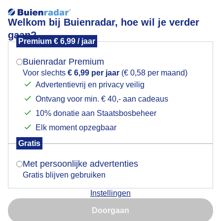
Welkom bij Buienradar, hoe wil je verder
gaan?
Premium € 6,99 / jaar
Mogen we je locatie gebruiken voor het
Bewolkt weerbeeld
weer?
Buienradar Premium
Voor slechts
€ 6,99 per jaar
(€ 0,58 per maand)
Advertentievrij en privacy veilig
Ontvang voor min. € 40,- aan cadeaus
Indien je hier nog geen akkoord op hebt gegeven,
verschijnt er zo een pop-up uit je browser waarin
10% donatie aan Staatsbosbeheer
deze toestemming gevraagd wordt.
Elk moment opzegbaar
Gratis
Is goed, toon de popup
Met persoonlijke advertenties
Gratis blijven gebruiken
Geen zon veel bewolking
Instellingen
Nu niet, misschien later
Door: Gert de Bruijn
Gemaakt: 05-12-2025, 36x bekeken
Doorgaan
Gebruik je Safari en wil je niet elke dag deze pop-up zien?