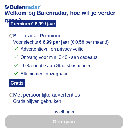
Welkom bij Buienradar, hoe wil je verder
gaan?
Premium € 6,99 / jaar
Mogen we je locatie gebruiken voor het
Grondvorst
weer?
Buienradar Premium
Voor slechts
€ 6,99 per jaar
(€ 0,58 per maand)
Advertentievrij en privacy veilig
Ontvang voor min. € 40,- aan cadeaus
Indien je hier nog geen akkoord op hebt gegeven,
verschijnt er zo een pop-up uit je browser waarin
10% donatie aan Staatsbosbeheer
deze toestemming gevraagd wordt.
Elk moment opzegbaar
Gratis
Is goed, toon de popup
Met persoonlijke advertenties
Gratis blijven gebruiken
En mistig
Instellingen
Nu niet, misschien later
Door: Francien Tax
Gemaakt: 05-12-2025, 22x bekeken
Doorgaan
Gebruik je Safari en wil je niet elke dag deze pop-up zien?