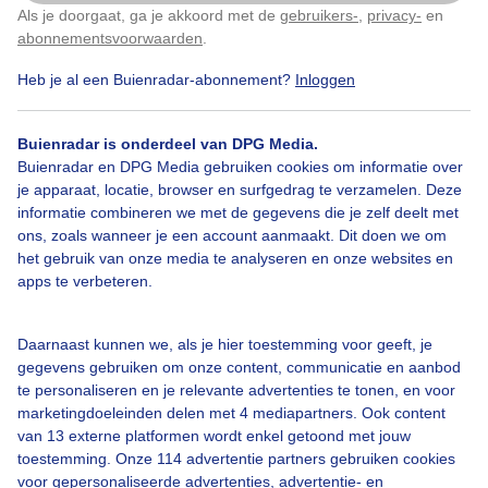
Als je doorgaat, ga je akkoord met de
gebruikers-
,
privacy-
en
Klik
hier
om dit aan te passen
abonnementsvoorwaarden
.
Heb je al een Buienradar-abonnement?
Inloggen
Mistig
Grondvorst
Winter
Buienradar is onderdeel van DPG Media.
Buienradar en DPG Media gebruiken cookies om informatie over
Bekijk slideshow
je apparaat, locatie, browser en surfgedrag te verzamelen. Deze
informatie combineren we met de gegevens die je zelf deelt met
ons, zoals wanneer je een account aanmaakt. Dit doen we om
het gebruik van onze media te analyseren en onze websites en
apps te verbeteren.
Een moment geduld aub...
Daarnaast kunnen we, als je hier toestemming voor geeft, je
gegevens gebruiken om onze content, communicatie en aanbod
te personaliseren en je relevante advertenties te tonen, en voor
marketingdoeleinden delen met 4 mediapartners. Ook content
van 13 externe platformen wordt enkel getoond met jouw
toestemming. Onze 114 advertentie partners gebruiken cookies
voor gepersonaliseerde advertenties, advertentie- en
Over Buienradar