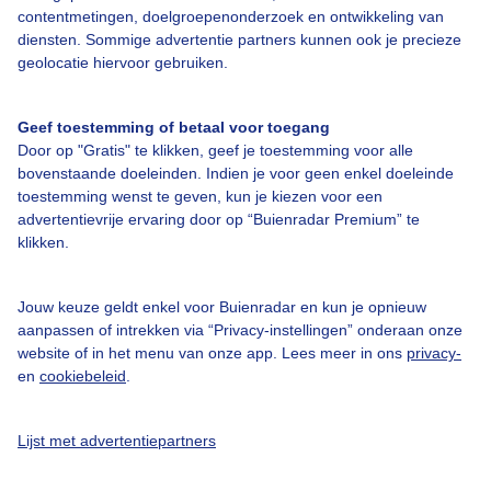
contentmetingen, doelgroepenonderzoek en ontwikkeling van
diensten. Sommige advertentie partners kunnen ook je precieze
Bedrijfsgegevens
geolocatie hiervoor gebruiken.
Veelgestelde vragen
Geef toestemming of betaal voor toegang
Contact
Door op "Gratis" te klikken, geef je toestemming voor alle
Toegankelijkheid
bovenstaande doeleinden. Indien je voor geen enkel doeleinde
toestemming wenst te geven, kun je kiezen voor een
Gebruikersvoorwaarden
advertentievrije ervaring door op “Buienradar Premium” te
klikken.
Adverteren
Buienradar Team
Jouw keuze geldt enkel voor Buienradar en kun je opnieuw
Privacy beleid
aanpassen of intrekken via “Privacy-instellingen” onderaan onze
website of in het menu van onze app. Lees meer in ons
privacy-
Cookie beleid
en
cookiebeleid
.
Privacy instellingen
Gratis weerdata
Lijst met advertentiepartners
@BuienradarNL