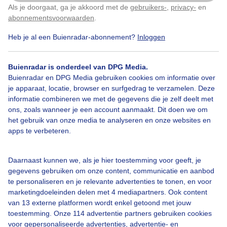
Als je doorgaat, ga je akkoord met de
gebruikers-
,
privacy-
en
Klik
hier
om dit aan te passen
abonnementsvoorwaarden
.
Heb je al een Buienradar-abonnement?
Inloggen
Buienradar is onderdeel van DPG Media.
Buienradar en DPG Media gebruiken cookies om informatie over
je apparaat, locatie, browser en surfgedrag te verzamelen. Deze
informatie combineren we met de gegevens die je zelf deelt met
ons, zoals wanneer je een account aanmaakt. Dit doen we om
het gebruik van onze media te analyseren en onze websites en
apps te verbeteren.
Daarnaast kunnen we, als je hier toestemming voor geeft, je
gegevens gebruiken om onze content, communicatie en aanbod
te personaliseren en je relevante advertenties te tonen, en voor
marketingdoeleinden delen met 4 mediapartners. Ook content
van 13 externe platformen wordt enkel getoond met jouw
toestemming. Onze 114 advertentie partners gebruiken cookies
Herfst
voor gepersonaliseerde advertenties, advertentie- en