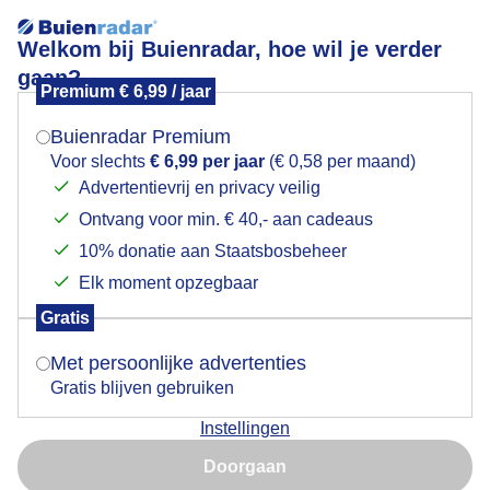
Welkom bij Buienradar, hoe wil je verder
gaan?
Premium € 6,99 / jaar
Mogen we je locatie gebruiken voor het
Zonsondergang
weer?
Buienradar Premium
Voor slechts
€ 6,99 per jaar
(€ 0,58 per maand)
Advertentievrij en privacy veilig
Ontvang voor min. € 40,- aan cadeaus
Indien je hier nog geen akkoord op hebt gegeven,
verschijnt er zo een pop-up uit je browser waarin
10% donatie aan Staatsbosbeheer
deze toestemming gevraagd wordt.
Elk moment opzegbaar
Gratis
Is goed, toon de popup
Met persoonlijke advertenties
Gratis blijven gebruiken
Instellingen
Nu niet, misschien later
Doorgaan
Gebruik je Safari en wil je niet elke dag deze pop-up zien?