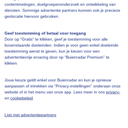
contentmetingen, doelgroepenonderzoek en ontwikkeling van
diensten. Sommige advertentie partners kunnen ook je precieze
Door: Claudia
Gemaakt: 02-12-2025, 95x bekeken
geolocatie hiervoor gebruiken.
Geef toestemming of betaal voor toegang
Door op "Gratis" te klikken, geef je toestemming voor alle
Herfst
Zonsondergang
bovenstaande doeleinden. Indien je voor geen enkel doeleinde
toestemming wenst te geven, kun je kiezen voor een
advertentievrije ervaring door op “Buienradar Premium” te
Bekijk slideshow
klikken.
Jouw keuze geldt enkel voor Buienradar en kun je opnieuw
aanpassen of intrekken via “Privacy-instellingen” onderaan onze
website of in het menu van onze app. Lees meer in ons
privacy-
en
cookiebeleid
.
Een moment geduld aub...
Lijst met advertentiepartners