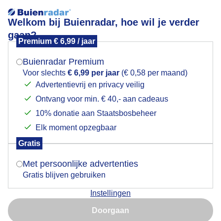
Welkom bij Buienradar, hoe wil je verder
gaan?
Premium € 6,99 / jaar
Mogen we je locatie gebruiken voor het
Paddenstoelen
weer?
Buienradar Premium
Voor slechts
€ 6,99 per jaar
(€ 0,58 per maand)
Advertentievrij en privacy veilig
Ontvang voor min. € 40,- aan cadeaus
Indien je hier nog geen akkoord op hebt gegeven,
verschijnt er zo een pop-up uit je browser waarin
10% donatie aan Staatsbosbeheer
deze toestemming gevraagd wordt.
Elk moment opzegbaar
Gratis
Is goed, toon de popup
Met persoonlijke advertenties
Gratis blijven gebruiken
Instellingen
Nu niet, misschien later
Paddenstoelen
Doorgaan
Gebruik je Safari en wil je niet elke dag deze pop-up zien?