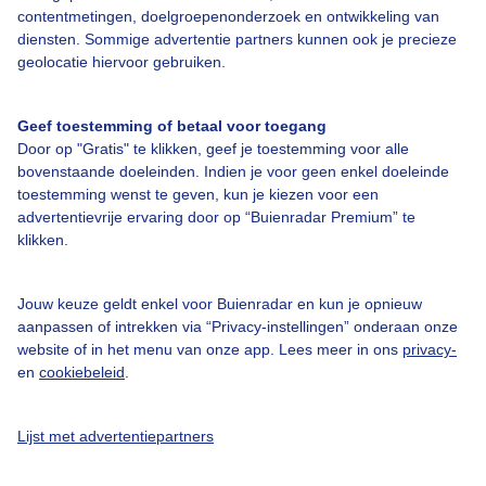
contentmetingen, doelgroepenonderzoek en ontwikkeling van
diensten. Sommige advertentie partners kunnen ook je precieze
Over Buienradar
geolocatie hiervoor gebruiken.
Bedrijfsgegevens
Geef toestemming of betaal voor toegang
Veelgestelde vragen
Door op "Gratis" te klikken, geef je toestemming voor alle
bovenstaande doeleinden. Indien je voor geen enkel doeleinde
Contact
toestemming wenst te geven, kun je kiezen voor een
Toegankelijkheid
advertentievrije ervaring door op “Buienradar Premium” te
klikken.
Gebruikersvoorwaarden
Adverteren
Jouw keuze geldt enkel voor Buienradar en kun je opnieuw
aanpassen of intrekken via “Privacy-instellingen” onderaan onze
Buienradar Team
website of in het menu van onze app. Lees meer in ons
privacy-
Privacy beleid
en
cookiebeleid
.
Cookie beleid
Lijst met advertentiepartners
Privacy instellingen
Gratis weerdata