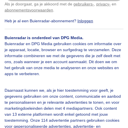
Als je doorgaat, ga je akkoord met de
gebruikers-
,
privacy-
en
Klik
hier
om dit aan te passen
Door: Cynthia Van Leusden
Gemaakt: 28-11-2025, 56x bekeken
abonnementsvoorwaarden
.
Heb je al een Buienradar-abonnement?
Inloggen
Paddenstoelen
Herfstkleuren
Herfst
Buienradar is onderdeel van DPG Media.
Buienradar en DPG Media gebruiken cookies om informatie over
je apparaat, locatie, browser en surfgedrag te verzamelen. Deze
informatie combineren we met de gegevens die je zelf deelt met
Bekijk slideshow
ons, zoals wanneer je een account aanmaakt. Dit doen we om
het gebruik van onze media te analyseren en onze websites en
apps te verbeteren.
Daarnaast kunnen we, als je hier toestemming voor geeft, je
Een moment geduld aub...
gegevens gebruiken om onze content, communicatie en aanbod
te personaliseren en je relevante advertenties te tonen, en voor
marketingdoeleinden delen met 4 mediapartners. Ook content
van 13 externe platformen wordt enkel getoond met jouw
toestemming. Onze 114 advertentie partners gebruiken cookies
voor gepersonaliseerde advertenties, advertentie- en