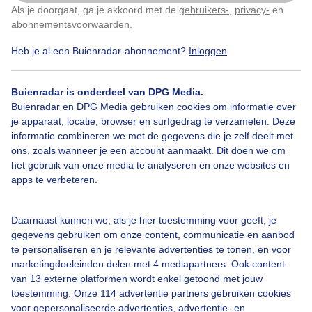
Als je doorgaat, ga je akkoord met de
gebruikers-
,
privacy-
en
Klik
hier
om dit aan te passen
Door: Elly Bos
Gemaakt: 27-11-2025, 27x bekeken
abonnementsvoorwaarden
.
Heb je al een Buienradar-abonnement?
Inloggen
Lezen
Minibieb
Regen
Buienradar is onderdeel van DPG Media.
Buienradar en DPG Media gebruiken cookies om informatie over
je apparaat, locatie, browser en surfgedrag te verzamelen. Deze
informatie combineren we met de gegevens die je zelf deelt met
Bekijk slideshow
ons, zoals wanneer je een account aanmaakt. Dit doen we om
het gebruik van onze media te analyseren en onze websites en
apps te verbeteren.
Daarnaast kunnen we, als je hier toestemming voor geeft, je
Een moment geduld aub...
gegevens gebruiken om onze content, communicatie en aanbod
te personaliseren en je relevante advertenties te tonen, en voor
marketingdoeleinden delen met 4 mediapartners. Ook content
van 13 externe platformen wordt enkel getoond met jouw
toestemming. Onze 114 advertentie partners gebruiken cookies
voor gepersonaliseerde advertenties, advertentie- en