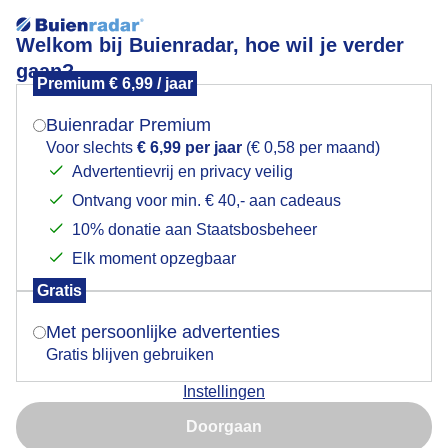
Welkom bij Buienradar, hoe wil je verder
gaan?
Premium € 6,99 / jaar
Mogen we je locatie gebruiken voor het
Lees meer.
weer?
Buienradar Premium
Weer om te gaan lezen
Voor slechts
€ 6,99 per jaar
(€ 0,58 per maand)
Advertentievrij en privacy veilig
Ontvang voor min. € 40,- aan cadeaus
Indien je hier nog geen akkoord op hebt gegeven,
verschijnt er zo een pop-up uit je browser waarin
10% donatie aan Staatsbosbeheer
deze toestemming gevraagd wordt.
Elk moment opzegbaar
Gratis
Is goed, toon de popup
Met persoonlijke advertenties
Gratis blijven gebruiken
Instellingen
Nu niet, misschien later
Bij de mini bieb
Doorgaan
Gebruik je Safari en wil je niet elke dag deze pop-up zien?