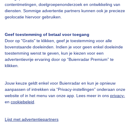
contentmetingen, doelgroepenonderzoek en ontwikkeling van
diensten. Sommige advertentie partners kunnen ook je precieze
Over Buienradar
geolocatie hiervoor gebruiken.
Bedrijfsgegevens
Geef toestemming of betaal voor toegang
Veelgestelde vragen
Door op "Gratis" te klikken, geef je toestemming voor alle
bovenstaande doeleinden. Indien je voor geen enkel doeleinde
Contact
toestemming wenst te geven, kun je kiezen voor een
advertentievrije ervaring door op “Buienradar Premium” te
Toegankelijkheid
klikken.
Gebruikersvoorwaarden
Adverteren
Jouw keuze geldt enkel voor Buienradar en kun je opnieuw
aanpassen of intrekken via “Privacy-instellingen” onderaan onze
Buienradar Team
website of in het menu van onze app. Lees meer in ons
privacy-
Privacy beleid
en
cookiebeleid
.
Cookie beleid
Lijst met advertentiepartners
Privacy instellingen
Gratis weerdata