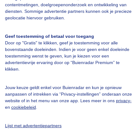
contentmetingen, doelgroepenonderzoek en ontwikkeling van
diensten. Sommige advertentie partners kunnen ook je precieze
geolocatie hiervoor gebruiken.
Over Buienradar
Geef toestemming of betaal voor toegang
Bedrijfsgegevens
Door op "Gratis" te klikken, geef je toestemming voor alle
bovenstaande doeleinden. Indien je voor geen enkel doeleinde
Veelgestelde vragen
toestemming wenst te geven, kun je kiezen voor een
Contact
advertentievrije ervaring door op “Buienradar Premium” te
klikken.
Toegankelijkheid
Gebruikersvoorwaarden
Jouw keuze geldt enkel voor Buienradar en kun je opnieuw
aanpassen of intrekken via “Privacy-instellingen” onderaan onze
Adverteren
website of in het menu van onze app. Lees meer in ons
privacy-
Buienradar Team
en
cookiebeleid
.
Privacy beleid
Lijst met advertentiepartners
Cookie beleid
Privacy instellingen