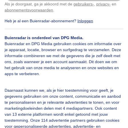
Mistig Lijnenspel Herfst Koud
Als je doorgaat, ga je akkoord met de
gebruikers-
,
privacy-
en
Klik
hier
om dit aan te passen
abonnementsvoorwaarden
.
Door: Sandra Romijn
Gemaakt: 26-11-2025, 44x bekeken
Heb je al een Buienradar-abonnement?
Inloggen
Buienradar is onderdeel van DPG Media.
Buienradar en DPG Media gebruiken cookies om informatie over
Mistig
Lijnenspel
Herfst
je apparaat, locatie, browser en surfgedrag te verzamelen. Deze
informatie combineren we met de gegevens die je zelf deelt met
ons, zoals wanneer je een account aanmaakt. Dit doen we om
Bekijk slideshow
het gebruik van onze media te analyseren en onze websites en
apps te verbeteren.
Daarnaast kunnen we, als je hier toestemming voor geeft, je
gegevens gebruiken om onze content, communicatie en aanbod
te personaliseren en je relevante advertenties te tonen, en voor
Een moment geduld aub...
marketingdoeleinden delen met 4 mediapartners. Ook content
van 13 externe platformen wordt enkel getoond met jouw
toestemming. Onze 114 advertentie partners gebruiken cookies
voor gepersonaliseerde advertenties, advertentie- en