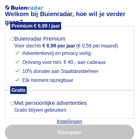
Welkom bij Buienradar, hoe wil je verder
gaan?
Premium € 6,99 / jaar
Mogen we je locatie gebruiken voor het
Mistig
weer?
Buienradar Premium
Voor slechts
€ 6,99 per jaar
(€ 0,58 per maand)
Advertentievrij en privacy veilig
Ontvang voor min. € 40,- aan cadeaus
Indien je hier nog geen akkoord op hebt gegeven,
verschijnt er zo een pop-up uit je browser waarin
10% donatie aan Staatsbosbeheer
deze toestemming gevraagd wordt.
Elk moment opzegbaar
Gratis
Is goed, toon de popup
Met persoonlijke advertenties
Gratis blijven gebruiken
Instellingen
Nu niet, misschien later
Doorgaan
Gebruik je Safari en wil je niet elke dag deze pop-up zien?