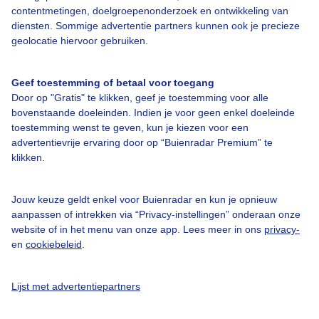
contentmetingen, doelgroepenonderzoek en ontwikkeling van
Over Buienradar
diensten. Sommige advertentie partners kunnen ook je precieze
geolocatie hiervoor gebruiken.
Bedrijfsgegevens
Geef toestemming of betaal voor toegang
Veelgestelde vragen
Door op "Gratis" te klikken, geef je toestemming voor alle
bovenstaande doeleinden. Indien je voor geen enkel doeleinde
Contact
toestemming wenst te geven, kun je kiezen voor een
Toegankelijkheid
advertentievrije ervaring door op “Buienradar Premium” te
klikken.
Gebruikersvoorwaarden
Adverteren
Jouw keuze geldt enkel voor Buienradar en kun je opnieuw
Buienradar Team
aanpassen of intrekken via “Privacy-instellingen” onderaan onze
website of in het menu van onze app. Lees meer in ons
privacy-
Privacy beleid
en
cookiebeleid
.
Cookie beleid
Privacy instellingen
Lijst met advertentiepartners
Gratis weerdata