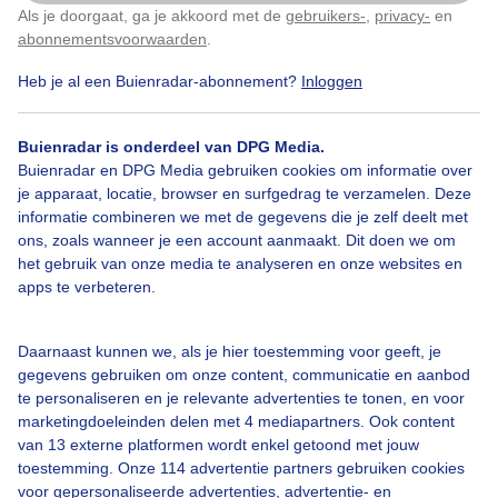
Als je doorgaat, ga je akkoord met de
gebruikers-
,
privacy-
en
Door: Gerard Koster Joenje
Gemaakt: 25-11-2025, 18x bekeken
Klik
hier
om dit aan te passen
abonnementsvoorwaarden
.
Heb je al een Buienradar-abonnement?
Inloggen
Regenboog
Wolken
Wind
Buienradar is onderdeel van DPG Media.
Buienradar en DPG Media gebruiken cookies om informatie over
je apparaat, locatie, browser en surfgedrag te verzamelen. Deze
informatie combineren we met de gegevens die je zelf deelt met
Bekijk slideshow
ons, zoals wanneer je een account aanmaakt. Dit doen we om
het gebruik van onze media te analyseren en onze websites en
apps te verbeteren.
Daarnaast kunnen we, als je hier toestemming voor geeft, je
Een moment geduld aub...
gegevens gebruiken om onze content, communicatie en aanbod
te personaliseren en je relevante advertenties te tonen, en voor
marketingdoeleinden delen met 4 mediapartners. Ook content
van 13 externe platformen wordt enkel getoond met jouw
toestemming. Onze 114 advertentie partners gebruiken cookies
voor gepersonaliseerde advertenties, advertentie- en