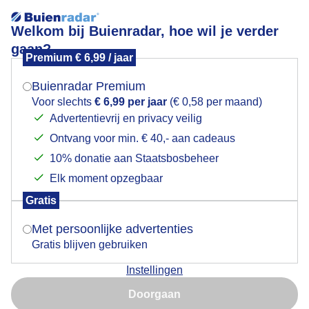
Welkom bij Buienradar, hoe wil je verder
gaan?
Premium € 6,99 / jaar
Mogen we je locatie gebruiken voor het
Regenboog en Stevige wind op het Strand Vlieland
weer?
Buienradar Premium
Voor slechts
€ 6,99 per jaar
(€ 0,58 per maand)
Advertentievrij en privacy veilig
Ontvang voor min. € 40,- aan cadeaus
Indien je hier nog geen akkoord op hebt gegeven,
verschijnt er zo een pop-up uit je browser waarin
10% donatie aan Staatsbosbeheer
deze toestemming gevraagd wordt.
Elk moment opzegbaar
Gratis
Is goed, toon de popup
Met persoonlijke advertenties
Gratis blijven gebruiken
Er staat een stevige wind, het is bewolkt maar tot nu
Instellingen
droog. Wel fris ook dus sjaal om. foto gemaakt om
Nu niet, misschien later
12:25
Doorgaan
Gebruik je Safari en wil je niet elke dag deze pop-up zien?