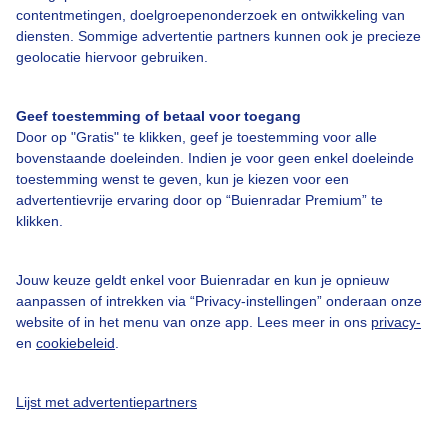
contentmetingen, doelgroepenonderzoek en ontwikkeling van
diensten. Sommige advertentie partners kunnen ook je precieze
geolocatie hiervoor gebruiken.
Geef toestemming of betaal voor toegang
Over Buienradar
Door op "Gratis" te klikken, geef je toestemming voor alle
bovenstaande doeleinden. Indien je voor geen enkel doeleinde
toestemming wenst te geven, kun je kiezen voor een
Bedrijfsgegevens
advertentievrije ervaring door op “Buienradar Premium” te
Veelgestelde vragen
klikken.
Contact
Jouw keuze geldt enkel voor Buienradar en kun je opnieuw
Toegankelijkheid
aanpassen of intrekken via “Privacy-instellingen” onderaan onze
Gebruikersvoorwaarden
website of in het menu van onze app. Lees meer in ons
privacy-
en
cookiebeleid
.
Adverteren
Buienradar Team
Lijst met advertentiepartners
Privacy beleid