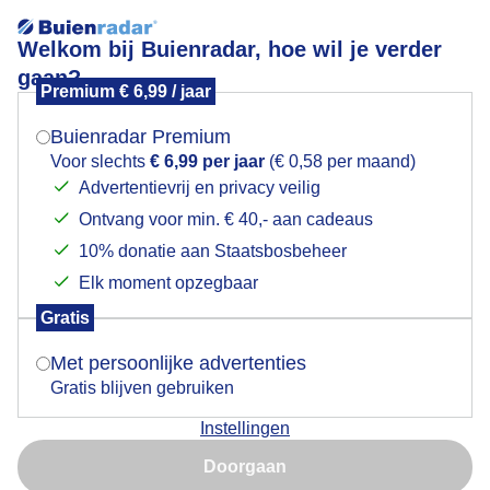
Welkom bij Buienradar, hoe wil je verder
gaan?
Premium € 6,99 / jaar
Mogen we je locatie gebruiken voor het
Natte boel, regen in nacht en ochtend 10 mm.
weer?
Buienradar Premium
Voor slechts
€ 6,99 per jaar
(€ 0,58 per maand)
Advertentievrij en privacy veilig
Ontvang voor min. € 40,- aan cadeaus
Indien je hier nog geen akkoord op hebt gegeven,
verschijnt er zo een pop-up uit je browser waarin
10% donatie aan Staatsbosbeheer
deze toestemming gevraagd wordt.
Elk moment opzegbaar
Gratis
Is goed, toon de popup
Met persoonlijke advertenties
Gratis blijven gebruiken
Het regent hard, de vacht van de eekhoorn is
Instellingen
Nu niet, misschien later
behoorlijk nat, maar weerhoudt het beestje er niet van
flink aan zaden en noten in te nemen! In onze tuin op
Doorgaan
de voederplaats.
Gebruik je Safari en wil je niet elke dag deze pop-up zien?