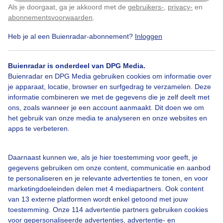
Als je doorgaat, ga je akkoord met de
gebruikers-
,
privacy-
en
Klik
hier
om dit aan te passen
abonnementsvoorwaarden
.
Door: Elly van Niekerk
Gemaakt: 24-11-2025, 267x bekeken
Heb je al een Buienradar-abonnement?
Inloggen
2
Buienradar is onderdeel van DPG Media.
Buienradar en DPG Media gebruiken cookies om informatie over
Hogeretemperaturen
Bijvoereneekhoornsinpaartijd
je apparaat, locatie, browser en surfgedrag te verzamelen. Deze
informatie combineren we met de gegevens die je zelf deelt met
Regen
ons, zoals wanneer je een account aanmaakt. Dit doen we om
het gebruik van onze media te analyseren en onze websites en
apps te verbeteren.
Bekijk slideshow
Daarnaast kunnen we, als je hier toestemming voor geeft, je
gegevens gebruiken om onze content, communicatie en aanbod
te personaliseren en je relevante advertenties te tonen, en voor
marketingdoeleinden delen met 4 mediapartners. Ook content
van 13 externe platformen wordt enkel getoond met jouw
Een moment geduld aub...
toestemming. Onze 114 advertentie partners gebruiken cookies
voor gepersonaliseerde advertenties, advertentie- en