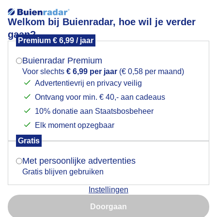
Welkom bij Buienradar, hoe wil je verder
gaan?
Premium € 6,99 / jaar
Mogen we je locatie gebruiken voor het
Winterzwemmen/Kom dr' in joh, lekker water!
weer?
Buienradar Premium
Voor slechts
€ 6,99 per jaar
(€ 0,58 per maand)
Advertentievrij en privacy veilig
Ontvang voor min. € 40,- aan cadeaus
Indien je hier nog geen akkoord op hebt gegeven,
verschijnt er zo een pop-up uit je browser waarin
10% donatie aan Staatsbosbeheer
deze toestemming gevraagd wordt.
Elk moment opzegbaar
Gratis
Is goed, toon de popup
Met persoonlijke advertenties
Gratis blijven gebruiken
Ondanks de harde koude wind van vandaag, waren er
Instellingen
verschillende meesjes die te porren waren voor
Nu niet, misschien later
winterzwemmen. (Wij kunnen nog wel wat leren van
Doorgaan
deze dappere winterzwemmers!) Verder waren ze de
Gebruik je Safari en wil je niet elke dag deze pop-up zien?