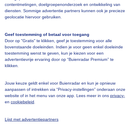
contentmetingen, doelgroepenonderzoek en ontwikkeling van
Een moment geduld aub...
diensten. Sommige advertentie partners kunnen ook je precieze
geolocatie hiervoor gebruiken.
Geef toestemming of betaal voor toegang
Door op "Gratis" te klikken, geef je toestemming voor alle
bovenstaande doeleinden. Indien je voor geen enkel doeleinde
Over Buienradar
toestemming wenst te geven, kun je kiezen voor een
advertentievrije ervaring door op “Buienradar Premium” te
klikken.
Bedrijfsgegevens
Veelgestelde vragen
Jouw keuze geldt enkel voor Buienradar en kun je opnieuw
Contact
aanpassen of intrekken via “Privacy-instellingen” onderaan onze
website of in het menu van onze app. Lees meer in ons
privacy-
Toegankelijkheid
en
cookiebeleid
.
Gebruikersvoorwaarden
Adverteren
Lijst met advertentiepartners
Buienradar Team