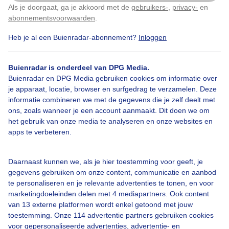
hele dag bezig met eten. In een koude nacht raken ze
Als je doorgaat, ga je akkoord met de
gebruikers-
,
privacy-
en
Klik
hier
om dit aan te passen
de helft van hun gewicht kwijt, en moeten daarom
abonnementsvoorwaarden
.
flink bijtanken overdag. Nu, rond 16 u.; zoeken ze een
beschut plekje op, vaak in een nestkastje om de nacht
Heb je al een Buienradar-abonnement?
Inloggen
door te brengen. Welterusten lieve vogeltjes!
Buienradar is onderdeel van DPG Media.
Door: Elly van Niekerk
Gemaakt: 23-11-2025, 356x bekeken
Buienradar en DPG Media gebruiken cookies om informatie over
je apparaat, locatie, browser en surfgedrag te verzamelen. Deze
informatie combineren we met de gegevens die je zelf deelt met
3
ons, zoals wanneer je een account aanmaakt. Dit doen we om
het gebruik van onze media te analyseren en onze websites en
Veeletenbijkoudweer
Winterzwemmenbadderen
Wind
apps te verbeteren.
Daarnaast kunnen we, als je hier toestemming voor geeft, je
Bekijk slideshow
gegevens gebruiken om onze content, communicatie en aanbod
te personaliseren en je relevante advertenties te tonen, en voor
marketingdoeleinden delen met 4 mediapartners. Ook content
van 13 externe platformen wordt enkel getoond met jouw
toestemming. Onze 114 advertentie partners gebruiken cookies
voor gepersonaliseerde advertenties, advertentie- en