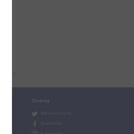
 aub...
Overig
@BuienradarNL
Buienradar
Buienradar