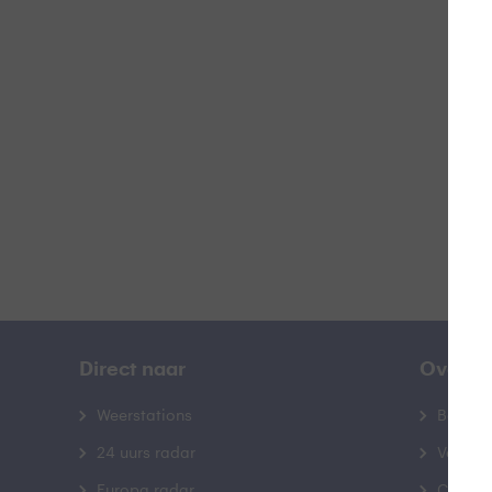
A
B
Direct naar
Over B
Weerstations
Bedrij
24 uurs radar
Veelge
Europa radar
Contac