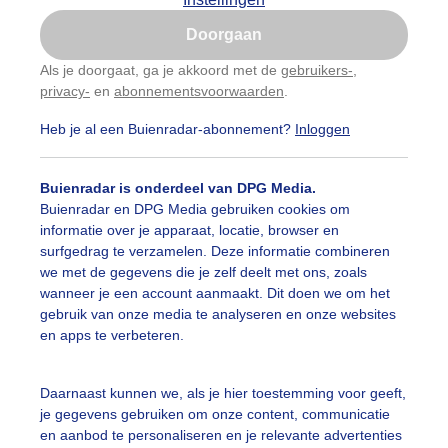
Is goed, toon de popup
Doorgaan
Nu niet, misschien later
Als je doorgaat, ga je akkoord met de
gebruikers-
,
privacy-
en
abonnementsvoorwaarden
.
Gebruik je Safari en wil je niet elke dag deze pop-up
zien?
Heb je al een Buienradar-abonnement?
Inloggen
Klik
hier
om dit aan te passen
Buienradar is onderdeel van DPG Media.
Buienradar en DPG Media gebruiken cookies om
informatie over je apparaat, locatie, browser en
surfgedrag te verzamelen. Deze informatie combineren
we met de gegevens die je zelf deelt met ons, zoals
wanneer je een account aanmaakt. Dit doen we om het
gebruik van onze media te analyseren en onze websites
en apps te verbeteren.
zon warmt nog niet erg op en is het autoruiten krabben
Daarnaast kunnen we, als je hier toestemming voor geeft,
je gegevens gebruiken om onze content, communicatie
r: Toon Boons
Gemaakt: 22-11-2025, 34x bekeken
en aanbod te personaliseren en je relevante advertenties