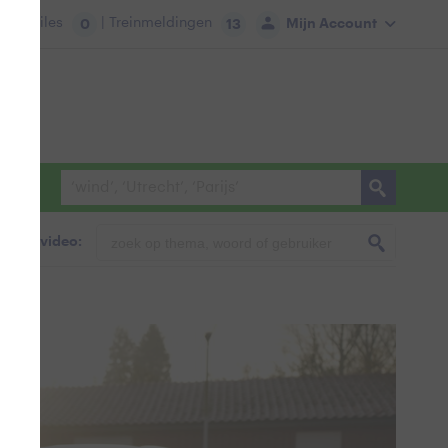
tie:
Files
| Treinmeldingen
Mijn Account
0
13
foto & video: