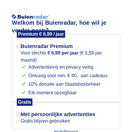
Reisinforma
Welkom bij Buienradar, hoe wil je
verder gaan?
Premium € 6,99 / jaar
Buienradar Premium
Voor slechts
€ 6,99 per jaar
(€ 0,58 per
wijd
Foto en video
Weerzine
maand)
Mogen we je locatie gebruiken voor
Advertentievrij en privacy veilig
het weer?
Zoeken in 
Ontvang voor min. € 40,- aan cadeaus
10% donatie aan Staatsbosbeheer
utoruiten krabben
Elk moment opzegbaar
Indien je hier nog geen akkoord op hebt
Gratis
gegeven, verschijnt er zo een pop-up uit
je browser waarin deze toestemming
Met persoonlijke advertenties
gevraagd wordt.
Gratis blijven gebruiken
Instellingen