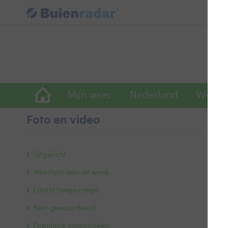
Mijn weer
Nederland
Wereld
Foto en video
A
Uitgelicht
Weerfoto van de week
Laatst toegevoegd
Best gewaardeerd
Populaire categorieën