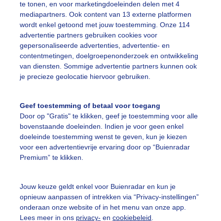
te tonen, en voor marketingdoeleinden delen met 4
mediapartners. Ook content van 13 externe platformen
ekijk slideshow
wordt enkel getoond met jouw toestemming. Onze 114
advertentie partners gebruiken cookies voor
gepersonaliseerde advertenties, advertentie- en
contentmetingen, doelgroepenonderzoek en ontwikkeling
van diensten. Sommige advertentie partners kunnen ook
je precieze geolocatie hiervoor gebruiken.
Een moment geduld
Geef toestemming of betaal voor toegang
Door op "Gratis" te klikken, geef je toestemming voor alle
bovenstaande doeleinden. Indien je voor geen enkel
uienradar
Mijn weer
doeleinde toestemming wenst te geven, kun je kiezen
voor een advertentievrije ervaring door op “Buienradar
fsgegevens
De Bilt
Premium” te klikken.
stelde vragen
Jouw keuze geldt enkel voor Buienradar en kun je
t
opnieuw aanpassen of intrekken via “Privacy-instellingen”
elijkheid
onderaan onze website of in het menu van onze app.
Lees meer in ons
privacy-
en
cookiebeleid
.
kersvoorwaarden