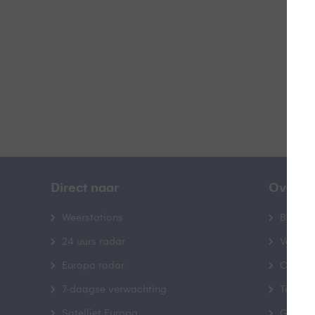
B
Direct naar
Over B
Weerstations
Bedrij
24 uurs radar
Veelge
Europa radar
Contac
7-daagse verwachting
Toegank
Satelliet Europa
Gebrui