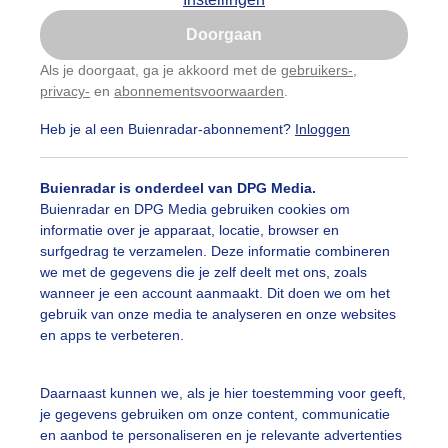
Is goed, toon de popup
Doorgaan
Nu niet, misschien later
Als je doorgaat, ga je akkoord met de
gebruikers-
,
privacy-
en
abonnementsvoorwaarden
.
Gebruik je Safari en wil je niet elke dag deze pop-up
zien?
Heb je al een Buienradar-abonnement?
Inloggen
Klik
hier
om dit aan te passen
Buienradar is onderdeel van DPG Media.
Buienradar en DPG Media gebruiken cookies om
informatie over je apparaat, locatie, browser en
surfgedrag te verzamelen. Deze informatie combineren
we met de gegevens die je zelf deelt met ons, zoals
wanneer je een account aanmaakt. Dit doen we om het
gebruik van onze media te analyseren en onze websites
ór zonsopkomst
en apps te verbeteren.
r: Marianne De Blauw-Ganzevles
Gemaakt: 22-11-2025, 45x beke
Daarnaast kunnen we, als je hier toestemming voor geeft,
olken
Wind
Zonsopkomst
je gegevens gebruiken om onze content, communicatie
en aanbod te personaliseren en je relevante advertenties