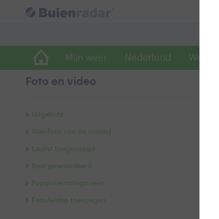
Mijn weer
Nederland
Wereld
Foto en video
V
Uitgelicht
Weerfoto van de maand
Laatst toegevoegd
Best gewaardeerd
Populaire categorieën
Foto/video toevoegen