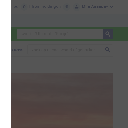
tie:
Files
| Treinmeldingen
Mijn Account
0
11
foto & video: