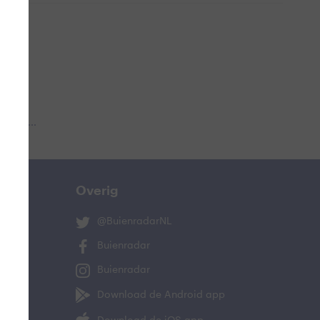
 aub...
Overig
@BuienradarNL
Buienradar
Buienradar
Download de Android app