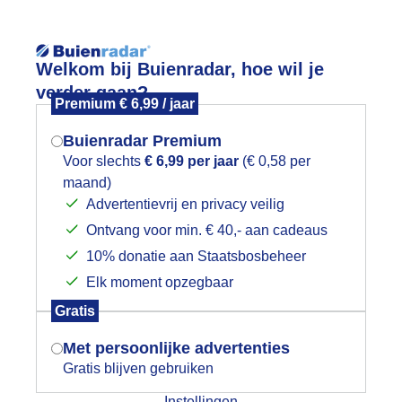
Reisinforma
Lees meer.
Welkom bij Buienradar, hoe wil je
verder gaan?
Premium € 6,99 / jaar
wijd
Foto en video
Weerzine
Buienradar Premium
Zoeken in 
Voor slechts
€ 6,99 per jaar
(€ 0,58 per
maand)
Mogen we je locatie gebruiken voor
óór zonsopkomst
Advertentievrij en privacy veilig
het weer?
Ontvang voor min. € 40,- aan cadeaus
10% donatie aan Staatsbosbeheer
Elk moment opzegbaar
Indien je hier nog geen akkoord op hebt
Gratis
gegeven, verschijnt er zo een pop-up uit
je browser waarin deze toestemming
Met persoonlijke advertenties
gevraagd wordt.
Gratis blijven gebruiken
Instellingen