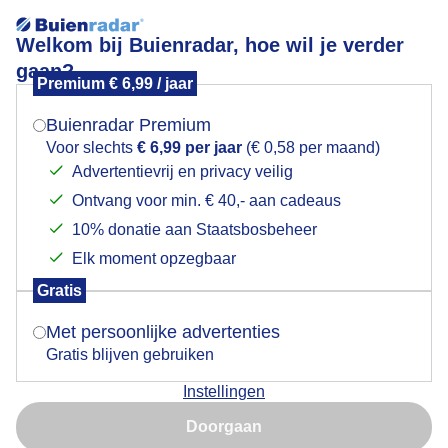
Welkom bij Buienradar, hoe wil je verder
gaan?
Premium € 6,99 / jaar
Mogen we je locatie gebruiken voor het
Zonnige winterdag langs het Veerse-Meer
weer?
Buienradar Premium
Voor slechts
€ 6,99 per jaar
(€ 0,58 per maand)
Advertentievrij en privacy veilig
Ontvang voor min. € 40,- aan cadeaus
Indien je hier nog geen akkoord op hebt gegeven,
verschijnt er zo een pop-up uit je browser waarin
10% donatie aan Staatsbosbeheer
deze toestemming gevraagd wordt.
Elk moment opzegbaar
Gratis
Is goed, toon de popup
Met persoonlijke advertenties
Gratis blijven gebruiken
Bij Geersdijk, Zeeland Prachtig weer, niet zo koud als
Instellingen
gisteren. Geen zuchtje wind.
Nu niet, misschien later
Doorgaan
Door: Geeske Harkema
Gemaakt: 21-11-2025, 135x bekeken
Gebruik je Safari en wil je niet elke dag deze pop-up zien?