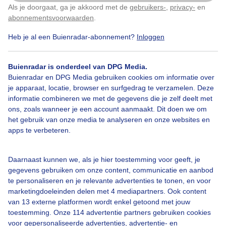
Als je doorgaat, ga je akkoord met de
gebruikers-
,
privacy-
en
Klik
hier
om dit aan te passen
abonnementsvoorwaarden
.
Heb je al een Buienradar-abonnement?
Inloggen
1
Mooiezonnigedag
Buienradar is onderdeel van DPG Media.
Buienradar en DPG Media gebruiken cookies om informatie over
je apparaat, locatie, browser en surfgedrag te verzamelen. Deze
Bekijk slideshow
informatie combineren we met de gegevens die je zelf deelt met
ons, zoals wanneer je een account aanmaakt. Dit doen we om
het gebruik van onze media te analyseren en onze websites en
apps te verbeteren.
Daarnaast kunnen we, als je hier toestemming voor geeft, je
Een moment geduld aub...
gegevens gebruiken om onze content, communicatie en aanbod
te personaliseren en je relevante advertenties te tonen, en voor
marketingdoeleinden delen met 4 mediapartners. Ook content
van 13 externe platformen wordt enkel getoond met jouw
toestemming. Onze 114 advertentie partners gebruiken cookies
voor gepersonaliseerde advertenties, advertentie- en