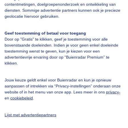
contentmetingen, doelgroepenonderzoek en ontwikkeling van
Over Buienradar
diensten. Sommige advertentie partners kunnen ook je precieze
geolocatie hiervoor gebruiken.
Bedrijfsgegevens
Geef toestemming of betaal voor toegang
Veelgestelde vragen
Door op "Gratis" te klikken, geef je toestemming voor alle
Contact
bovenstaande doeleinden. Indien je voor geen enkel doeleinde
toestemming wenst te geven, kun je kiezen voor een
Toegankelijkheid
advertentievrije ervaring door op “Buienradar Premium” te
klikken.
Gebruikersvoorwaarden
Adverteren
Jouw keuze geldt enkel voor Buienradar en kun je opnieuw
Buienradar Team
aanpassen of intrekken via “Privacy-instellingen” onderaan onze
website of in het menu van onze app. Lees meer in ons
privacy-
Privacy beleid
en
cookiebeleid
.
Cookie beleid
Privacy instellingen
Lijst met advertentiepartners
Gratis weerdata