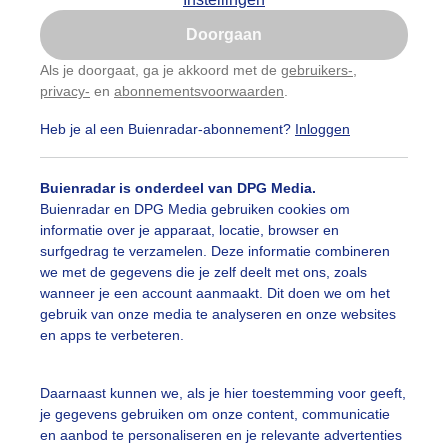
Is goed, toon de popup
Doorgaan
Nu niet, misschien later
Als je doorgaat, ga je akkoord met de
gebruikers-
,
privacy-
en
abonnementsvoorwaarden
.
Gebruik je Safari en wil je niet elke dag deze pop-up
zien?
Heb je al een Buienradar-abonnement?
Inloggen
Klik
hier
om dit aan te passen
Buienradar is onderdeel van DPG Media.
Buienradar en DPG Media gebruiken cookies om
informatie over je apparaat, locatie, browser en
surfgedrag te verzamelen. Deze informatie combineren
we met de gegevens die je zelf deelt met ons, zoals
wanneer je een account aanmaakt. Dit doen we om het
d van de ochtend trokken er hevige buien over die vanaf 
gebruik van onze media te analyseren en onze websites
oie mammatus wolken te zien.
en apps te verbeteren.
r: Kevin huibregt
Gemaakt: 21-11-2025, 97x bekeken
Daarnaast kunnen we, als je hier toestemming voor geeft,
ammatus
Regen
Wolken
je gegevens gebruiken om onze content, communicatie
en aanbod te personaliseren en je relevante advertenties