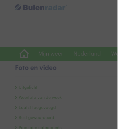
Mijn weer
Nederland
Wereld
Foto en video
m
Uitgelicht
Weerfoto van de week
Laatst toegevoegd
Best gewaardeerd
Populaire categorieën