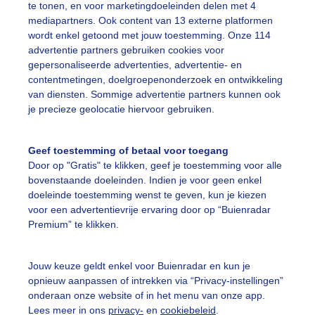
te tonen, en voor marketingdoeleinden delen met 4
mediapartners. Ook content van 13 externe platformen
ekijk slideshow
wordt enkel getoond met jouw toestemming. Onze 114
advertentie partners gebruiken cookies voor
gepersonaliseerde advertenties, advertentie- en
contentmetingen, doelgroepenonderzoek en ontwikkeling
van diensten. Sommige advertentie partners kunnen ook
je precieze geolocatie hiervoor gebruiken.
Een moment geduld
Geef toestemming of betaal voor toegang
Door op "Gratis" te klikken, geef je toestemming voor alle
bovenstaande doeleinden. Indien je voor geen enkel
uienradar
Mijn weer
doeleinde toestemming wenst te geven, kun je kiezen
voor een advertentievrije ervaring door op “Buienradar
fsgegevens
De Bilt
Premium” te klikken.
stelde vragen
Jouw keuze geldt enkel voor Buienradar en kun je
t
opnieuw aanpassen of intrekken via “Privacy-instellingen”
elijkheid
onderaan onze website of in het menu van onze app.
Lees meer in ons
privacy-
en
cookiebeleid
.
kersvoorwaarden