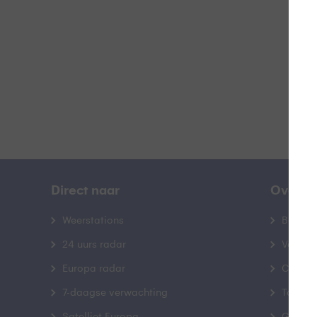
B
Direct naar
Over B
Weerstations
Bedrij
24 uurs radar
Veelge
Europa radar
Contac
7-daagse verwachting
Toegank
Satelliet Europa
Gebrui