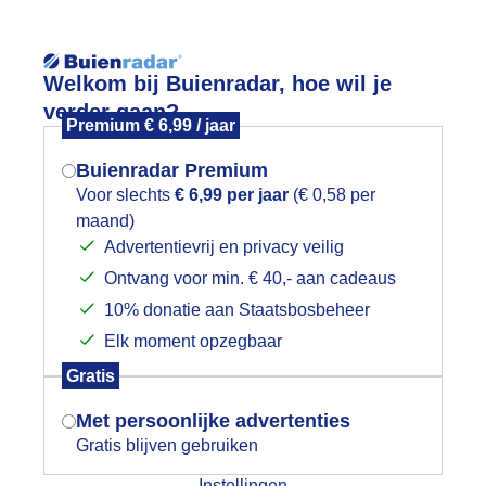
Reisinforma
Welkom bij Buienradar, hoe wil je
verder gaan?
Premium € 6,99 / jaar
Buienradar Premium
Voor slechts
€ 6,99 per jaar
(€ 0,58 per
wijd
Foto en video
Weerzine
maand)
Mogen we je locatie gebruiken voor
Advertentievrij en privacy veilig
het weer?
Zoeken in 
Ontvang voor min. € 40,- aan cadeaus
10% donatie aan Staatsbosbeheer
ammatus verschijnen voor de hevige
Elk moment opzegbaar
Indien je hier nog geen akkoord op hebt
Gratis
gegeven, verschijnt er zo een pop-up uit
je browser waarin deze toestemming
Met persoonlijke advertenties
gevraagd wordt.
Gratis blijven gebruiken
Instellingen