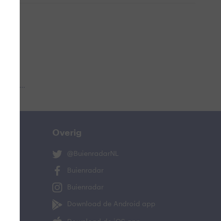
 aub...
Overig
@BuienradarNL
Buienradar
Buienradar
Download de Android app