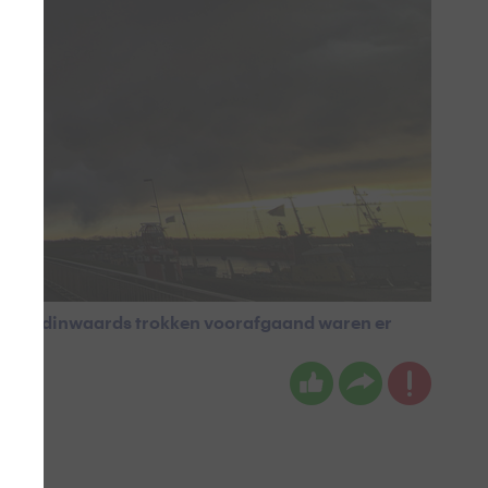
zee landinwaards trokken voorafgaand waren er