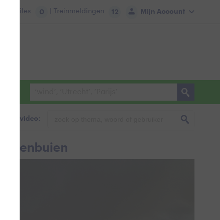
tie:
Files
| Treinmeldingen
Mijn Account
0
12
foto & video:
 regenbuien