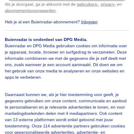
Als je doorgaat, ga je akkoord met de
gebruikers-
,
privacy-
en
Klik
hier
om dit aan te passen
Door: Nely V Frankenhuijzen
Gemaakt: 18-11-2025, 29x bekeken
abonnementsvoorwaarden
.
Heb je al een Buienradar-abonnement?
Inloggen
Herfst
Wolken
Zonsopkomst
Buienradar is onderdeel van DPG Media.
Buienradar en DPG Media gebruiken cookies om informatie over
je apparaat, locatie, browser en surfgedrag te verzamelen. Deze
informatie combineren we met de gegevens die je zelf deelt met
Bekijk slideshow
ons, zoals wanneer je een account aanmaakt. Dit doen we om
het gebruik van onze media te analyseren en onze websites en
apps te verbeteren.
Daarnaast kunnen we, als je hier toestemming voor geeft, je
Een moment geduld aub...
gegevens gebruiken om onze content, communicatie en aanbod
te personaliseren en je relevante advertenties te tonen, en voor
marketingdoeleinden delen met 4 mediapartners. Ook content
van 13 externe platformen wordt enkel getoond met jouw
toestemming. Onze 114 advertentie partners gebruiken cookies
voor gepersonaliseerde advertenties, advertentie- en