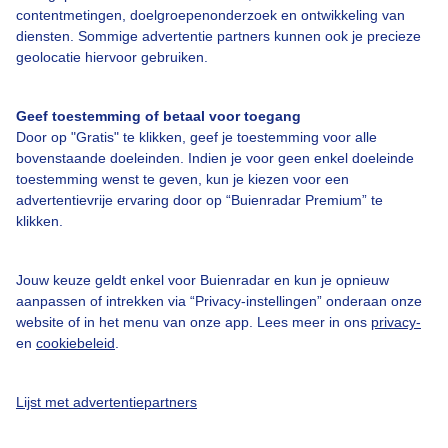
contentmetingen, doelgroepenonderzoek en ontwikkeling van
diensten. Sommige advertentie partners kunnen ook je precieze
Over Buienradar
geolocatie hiervoor gebruiken.
Bedrijfsgegevens
Geef toestemming of betaal voor toegang
Veelgestelde vragen
Door op "Gratis" te klikken, geef je toestemming voor alle
bovenstaande doeleinden. Indien je voor geen enkel doeleinde
Contact
toestemming wenst te geven, kun je kiezen voor een
advertentievrije ervaring door op “Buienradar Premium” te
Toegankelijkheid
klikken.
Gebruikersvoorwaarden
Adverteren
Jouw keuze geldt enkel voor Buienradar en kun je opnieuw
aanpassen of intrekken via “Privacy-instellingen” onderaan onze
Buienradar Team
website of in het menu van onze app. Lees meer in ons
privacy-
Privacy beleid
en
cookiebeleid
.
Cookie beleid
Lijst met advertentiepartners
Privacy instellingen
Gratis weerdata