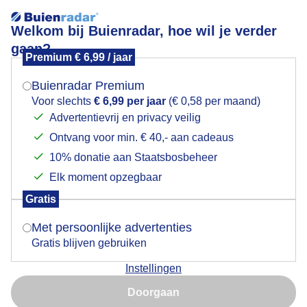
Welkom bij Buienradar, hoe wil je verder
gaan?
Premium € 6,99 / jaar
Mogen we je locatie gebruiken voor het
Lees meer.
weer?
Buienradar Premium
Ochtendgloren!
Voor slechts
€ 6,99 per jaar
(€ 0,58 per maand)
Advertentievrij en privacy veilig
Ontvang voor min. € 40,- aan cadeaus
Indien je hier nog geen akkoord op hebt gegeven,
verschijnt er zo een pop-up uit je browser waarin
10% donatie aan Staatsbosbeheer
deze toestemming gevraagd wordt.
Elk moment opzegbaar
Gratis
Is goed, toon de popup
Met persoonlijke advertenties
Gratis blijven gebruiken
Instellingen
Nu niet, misschien later
Zonopkomst!
Doorgaan
Gebruik je Safari en wil je niet elke dag deze pop-up zien?