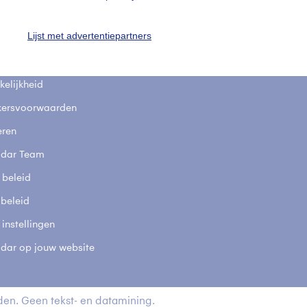
fsgegevens
De Bilt
Lijst met advertentiepartners
stelde vragen
t
elijkheid
kersvoorwaarden
eren
adar Team
 beleid
 beleid
 instellingen
adar op jouw website
en. Geen tekst- en datamining.