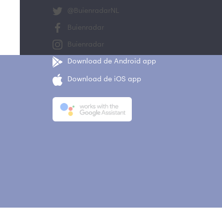
@BuienradarNL
Buienradar
Buienradar
Download de Android app
Download de iOS app