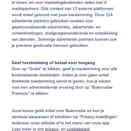
te tonen, en voor marketingdoeleinden delen met 4
khoorntje Herfstbladeren Herfst Bos
mediapartners. Ook content van 13 externe platformen
wordt enkel getoond met jouw toestemming. Onze 114
r: Sandra Romijn
Gemaakt: 17-11-2025, 61x bekeken
advertentie partners gebruiken cookies voor
gepersonaliseerde advertenties, advertentie- en
contentmetingen, doelgroepenonderzoek en ontwikkeling
ekhoorntje
Herfstbladeren
Herfst
van diensten. Sommige advertentie partners kunnen ook
je precieze geolocatie hiervoor gebruiken.
ekijk slideshow
Geef toestemming of betaal voor toegang
Door op "Gratis" te klikken, geef je toestemming voor alle
bovenstaande doeleinden. Indien je voor geen enkel
doeleinde toestemming wenst te geven, kun je kiezen
voor een advertentievrije ervaring door op “Buienradar
Premium” te klikken.
Een moment geduld
Jouw keuze geldt enkel voor Buienradar en kun je
opnieuw aanpassen of intrekken via “Privacy-instellingen”
onderaan onze website of in het menu van onze app.
uienradar
Mijn weer
Lees meer in ons
privacy-
en
cookiebeleid
.