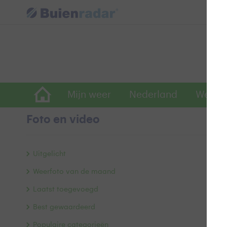
Mijn weer
Nederland
Wereld
Foto en video
E
Uitgelicht
Weerfoto van de maand
Laatst toegevoegd
Best gewaardeerd
Populaire categorieën