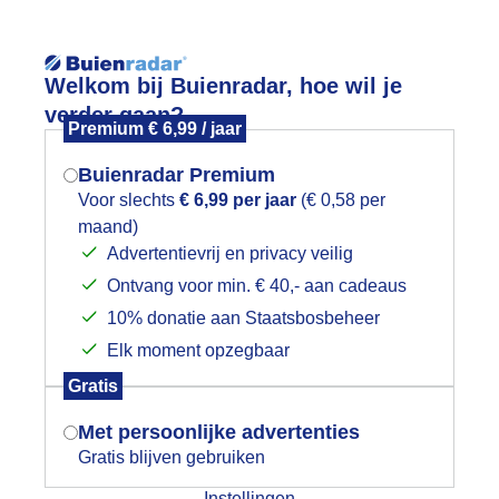
Reisinforma
Welkom bij Buienradar, hoe wil je
verder gaan?
Premium € 6,99 / jaar
Buienradar Premium
Voor slechts
€ 6,99 per jaar
(€ 0,58 per
wijd
Foto en video
Weerzine
maand)
Mogen we je locatie gebruiken voor
Advertentievrij en privacy veilig
het weer?
Zoeken in 
Ontvang voor min. € 40,- aan cadeaus
10% donatie aan Staatsbosbeheer
ekhoorntje tussen het herfstblad
Elk moment opzegbaar
Indien je hier nog geen akkoord op hebt
Gratis
gegeven, verschijnt er zo een pop-up uit
je browser waarin deze toestemming
Met persoonlijke advertenties
gevraagd wordt.
Gratis blijven gebruiken
Instellingen