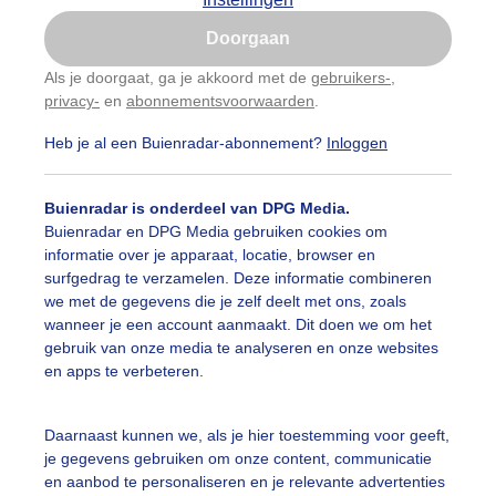
Is goed, toon de popup
Doorgaan
Nu niet, misschien later
Als je doorgaat, ga je akkoord met de
gebruikers-
,
privacy-
en
abonnementsvoorwaarden
.
Gebruik je Safari en wil je niet elke dag deze pop-up
zien?
Heb je al een Buienradar-abonnement?
Inloggen
Klik
hier
om dit aan te passen
Buienradar is onderdeel van DPG Media.
Buienradar en DPG Media gebruiken cookies om
informatie over je apparaat, locatie, browser en
surfgedrag te verzamelen. Deze informatie combineren
we met de gegevens die je zelf deelt met ons, zoals
wanneer je een account aanmaakt. Dit doen we om het
gebruik van onze media te analyseren en onze websites
en apps te verbeteren.
Daarnaast kunnen we, als je hier toestemming voor geeft,
je gegevens gebruiken om onze content, communicatie
en aanbod te personaliseren en je relevante advertenties