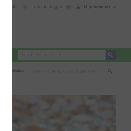
tie:
Files
| Treinmeldingen
Mijn Account
0
12
foto & video: