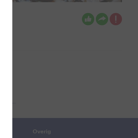
 aub...
Overig