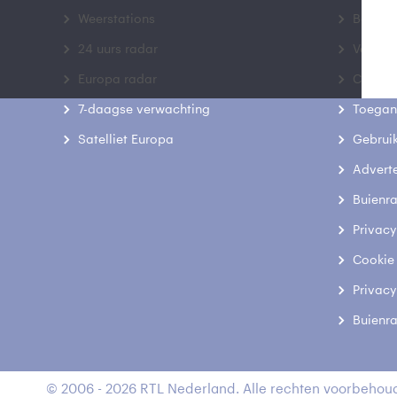
Weerstations
Bedrij
24 uurs radar
Veelge
Europa radar
Contac
7-daagse verwachting
Toegank
Satelliet Europa
Gebrui
Advert
Buienr
Privacy
Cookie
Privacy
Buienr
© 2006 - 2026 RTL Nederland. Alle rechten voorbehoud