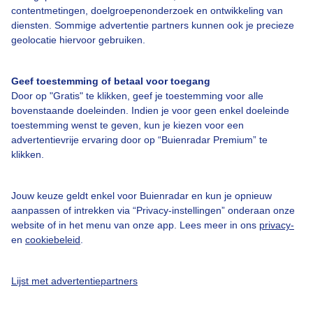
contentmetingen, doelgroepenonderzoek en ontwikkeling van
diensten. Sommige advertentie partners kunnen ook je precieze
Bedrijfsgegevens
geolocatie hiervoor gebruiken.
Veelgestelde vragen
Geef toestemming of betaal voor toegang
Contact
Door op "Gratis" te klikken, geef je toestemming voor alle
Toegankelijkheid
bovenstaande doeleinden. Indien je voor geen enkel doeleinde
toestemming wenst te geven, kun je kiezen voor een
Gebruikersvoorwaarden
advertentievrije ervaring door op “Buienradar Premium” te
klikken.
Adverteren
Buienradar Team
Jouw keuze geldt enkel voor Buienradar en kun je opnieuw
Privacy beleid
aanpassen of intrekken via “Privacy-instellingen” onderaan onze
website of in het menu van onze app. Lees meer in ons
privacy-
Cookie beleid
en
cookiebeleid
.
Privacy instellingen
Gratis weerdata
Lijst met advertentiepartners
@BuienradarNL