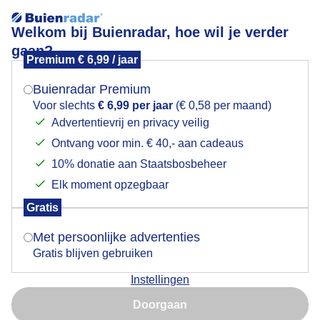
Welkom bij Buienradar, hoe wil je verder
gaan?
Premium € 6,99 / jaar
Mogen we je locatie gebruiken voor het
Beetje wisselvallig weer
weer?
Buienradar Premium
Voor slechts
€ 6,99 per jaar
(€ 0,58 per maand)
Advertentievrij en privacy veilig
Ontvang voor min. € 40,- aan cadeaus
Indien je hier nog geen akkoord op hebt gegeven,
verschijnt er zo een pop-up uit je browser waarin
10% donatie aan Staatsbosbeheer
deze toestemming gevraagd wordt.
Elk moment opzegbaar
Gratis
Is goed, toon de popup
Met persoonlijke advertenties
Gratis blijven gebruiken
Soms zon, opklaringen, af en toe een bui, stevige wind
Instellingen
Nu niet, misschien later
Door: ria brasser
Gemaakt: 17-11-2025, 37x bekeken
Doorgaan
Gebruik je Safari en wil je niet elke dag deze pop-up zien?