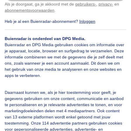
Als je doorgaat, ga je akkoord met de
gebruikers-
,
privacy-
en
Klik
hier
om dit aan te passen
abonnementsvoorwaarden
.
Heb je al een Buienradar-abonnement?
Inloggen
Stevigewind
Opklaringen
Afentoebui
Buienradar is onderdeel van DPG Media.
Buienradar en DPG Media gebruiken cookies om informatie over
Bekijk slideshow
je apparaat, locatie, browser en surfgedrag te verzamelen. Deze
informatie combineren we met de gegevens die je zelf deelt met
ons, zoals wanneer je een account aanmaakt. Dit doen we om
het gebruik van onze media te analyseren en onze websites en
apps te verbeteren.
Een moment geduld aub...
Daarnaast kunnen we, als je hier toestemming voor geeft, je
gegevens gebruiken om onze content, communicatie en aanbod
te personaliseren en je relevante advertenties te tonen, en voor
marketingdoeleinden delen met 4 mediapartners. Ook content
van 13 externe platformen wordt enkel getoond met jouw
toestemming. Onze 114 advertentie partners gebruiken cookies
voor gepersonaliseerde advertenties, advertentie- en
Over Buienradar