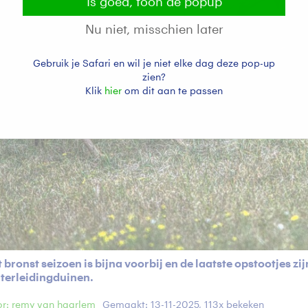
Is goed, toon de popup
Nu niet, misschien later
Gebruik je Safari en wil je niet elke dag deze pop-up
zien?
Klik
hier
om dit aan te passen
 bronst seizoen is bijna voorbij en de laatste opstootjes z
terleidingduinen.
r: remy van haarlem
Gemaakt: 13-11-2025, 113x bekeken