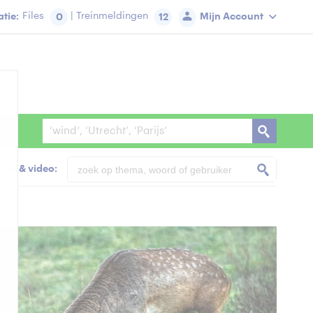
tie:
Files
| Treinmeldingen
Mijn Account
0
12
foto & video: