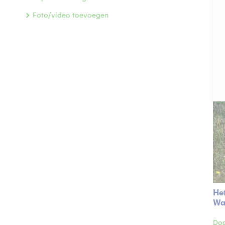
Foto/video toevoegen
Het
Wa
Doo