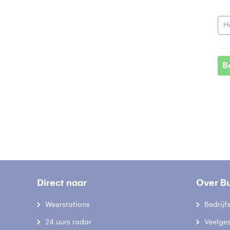
H
B
Direct naar
Over B
Weerstations
Bedrij
24 uurs radar
Veelge