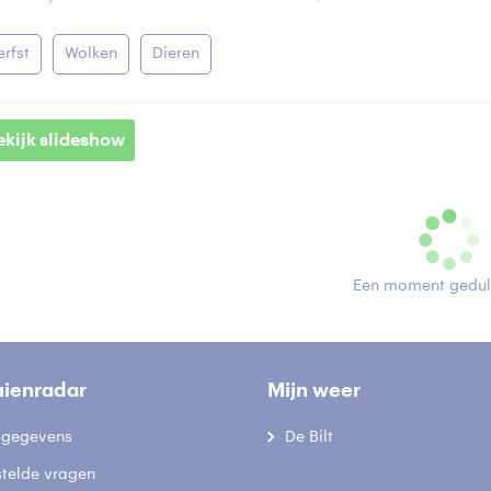
erfst
Wolken
Dieren
ekijk slideshow
Een moment geduld
uienradar
Mijn weer
fsgegevens
De Bilt
stelde vragen