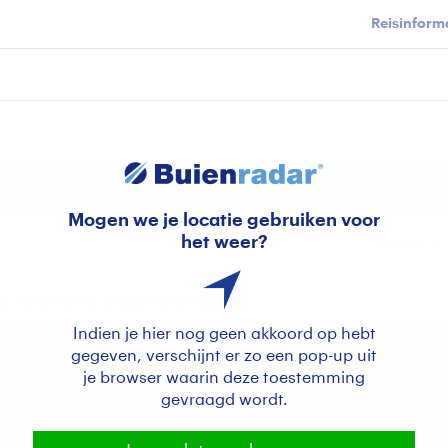
Reisinforma
wijd
Foto en video
Weerzine
Mogen we je locatie gebruiken voor
het weer?
Zoeken in 
e laatste opstootjes
Indien je hier nog geen akkoord op hebt
gegeven, verschijnt er zo een pop-up uit
je browser waarin deze toestemming
gevraagd wordt.