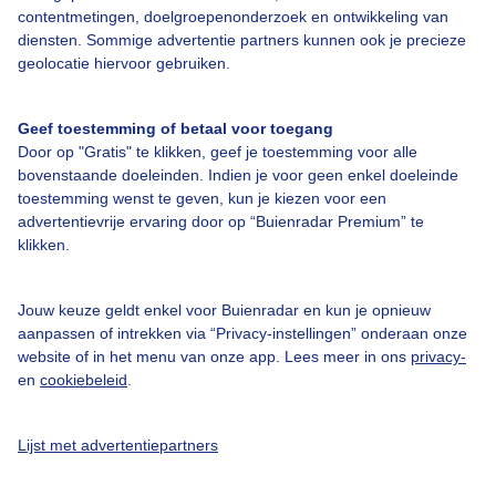
contentmetingen, doelgroepenonderzoek en ontwikkeling van
Over Buienradar
diensten. Sommige advertentie partners kunnen ook je precieze
geolocatie hiervoor gebruiken.
Bedrijfsgegevens
Geef toestemming of betaal voor toegang
Veelgestelde vragen
Door op "Gratis" te klikken, geef je toestemming voor alle
bovenstaande doeleinden. Indien je voor geen enkel doeleinde
Contact
toestemming wenst te geven, kun je kiezen voor een
Toegankelijkheid
advertentievrije ervaring door op “Buienradar Premium” te
klikken.
Gebruikersvoorwaarden
Adverteren
Jouw keuze geldt enkel voor Buienradar en kun je opnieuw
Buienradar Team
aanpassen of intrekken via “Privacy-instellingen” onderaan onze
website of in het menu van onze app. Lees meer in ons
privacy-
Privacy beleid
en
cookiebeleid
.
Cookie beleid
Privacy instellingen
Lijst met advertentiepartners
Gratis weerdata