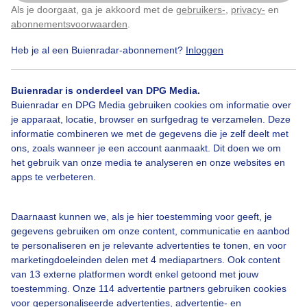
Als je doorgaat, ga je akkoord met de
gebruikers-
,
privacy-
en
Door: Monique Bormans
Gemaakt: 12-11-2025, 124x bekeken
Klik
hier
om dit aan te passen
abonnementsvoorwaarden
.
Heb je al een Buienradar-abonnement?
Inloggen
Middernacht
Aangelicht
Wolken
Buienradar is onderdeel van DPG Media.
Buienradar en DPG Media gebruiken cookies om informatie over
je apparaat, locatie, browser en surfgedrag te verzamelen. Deze
informatie combineren we met de gegevens die je zelf deelt met
Bekijk slideshow
ons, zoals wanneer je een account aanmaakt. Dit doen we om
het gebruik van onze media te analyseren en onze websites en
apps te verbeteren.
Daarnaast kunnen we, als je hier toestemming voor geeft, je
Een moment geduld aub...
gegevens gebruiken om onze content, communicatie en aanbod
te personaliseren en je relevante advertenties te tonen, en voor
marketingdoeleinden delen met 4 mediapartners. Ook content
van 13 externe platformen wordt enkel getoond met jouw
toestemming. Onze 114 advertentie partners gebruiken cookies
voor gepersonaliseerde advertenties, advertentie- en