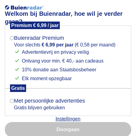
Welkom bij Buienradar, hoe wil je verder
gaan?
Premium € 6,99 / jaar
Mogen we je locatie gebruiken voor het
Licht en 'wolken' ...
weer?
Buienradar Premium
Voor slechts
€ 6,99 per jaar
(€ 0,58 per maand)
Advertentievrij en privacy veilig
Ontvang voor min. € 40,- aan cadeaus
Indien je hier nog geen akkoord op hebt gegeven,
verschijnt er zo een pop-up uit je browser waarin
10% donatie aan Staatsbosbeheer
deze toestemming gevraagd wordt.
Elk moment opzegbaar
Gratis
Is goed, toon de popup
Met persoonlijke advertenties
Gratis blijven gebruiken
Rond middernacht, in Noordelijke richting, werden
Instellingen
deze 'wolken' aangelicht. Sprookjesachtig mooi, of
Nu niet, misschien later
spookachtig eng...?
Doorgaan
Gebruik je Safari en wil je niet elke dag deze pop-up zien?