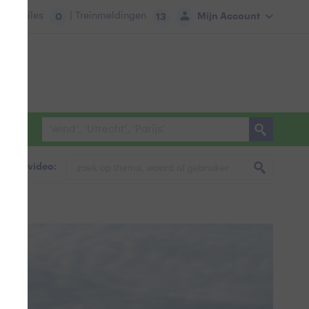
tie:
Files
| Treinmeldingen
Mijn Account
0
13
foto & video: