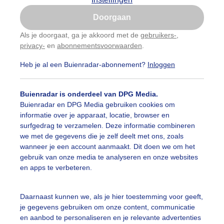
Is goed, toon de popup
Doorgaan
Nu niet, misschien later
Als je doorgaat, ga je akkoord met de
gebruikers-
,
privacy-
en
abonnementsvoorwaarden
.
Gebruik je Safari en wil je niet elke dag deze pop-up
zien?
Heb je al een Buienradar-abonnement?
Inloggen
Klik
hier
om dit aan te passen
Buienradar is onderdeel van DPG Media.
Buienradar en DPG Media gebruiken cookies om
informatie over je apparaat, locatie, browser en
surfgedrag te verzamelen. Deze informatie combineren
we met de gegevens die je zelf deelt met ons, zoals
wanneer je een account aanmaakt. Dit doen we om het
gebruik van onze media te analyseren en onze websites
en apps te verbeteren.
gzaamaan begint de lucht zich te vullen met diversiteit aa
Daarnaast kunnen we, als je hier toestemming voor geeft,
je gegevens gebruiken om onze content, communicatie
r: Nellie Bartels
Gemaakt: 12-11-2025, 29x bekeken
en aanbod te personaliseren en je relevante advertenties