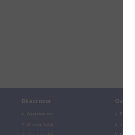
W
B
Direct naar
Over B
Weerstations
Bedrij
24 uurs radar
Veelge
Europa radar
Contac