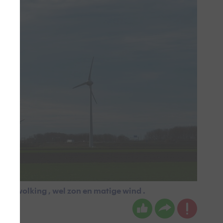
n bewolking , wel zon en matige wind .