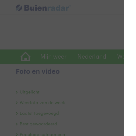
Mijn weer
Nederland
Wereld
Foto en video
M
Uitgelicht
Weerfoto van de week
Laatst toegevoegd
Best gewaardeerd
Populaire categorieën