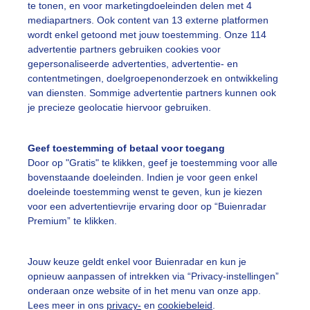
te tonen, en voor marketingdoeleinden delen met 4
mediapartners. Ook content van 13 externe platformen
indmolens
Wolken
Wind
wordt enkel getoond met jouw toestemming. Onze 114
advertentie partners gebruiken cookies voor
gepersonaliseerde advertenties, advertentie- en
ekijk slideshow
contentmetingen, doelgroepenonderzoek en ontwikkeling
van diensten. Sommige advertentie partners kunnen ook
je precieze geolocatie hiervoor gebruiken.
Geef toestemming of betaal voor toegang
Door op "Gratis" te klikken, geef je toestemming voor alle
Een moment geduld
bovenstaande doeleinden. Indien je voor geen enkel
doeleinde toestemming wenst te geven, kun je kiezen
voor een advertentievrije ervaring door op “Buienradar
Premium” te klikken.
uienradar
Mijn weer
Jouw keuze geldt enkel voor Buienradar en kun je
fsgegevens
De Bilt
opnieuw aanpassen of intrekken via “Privacy-instellingen”
stelde vragen
onderaan onze website of in het menu van onze app.
Lees meer in ons
privacy-
en
cookiebeleid
.
t