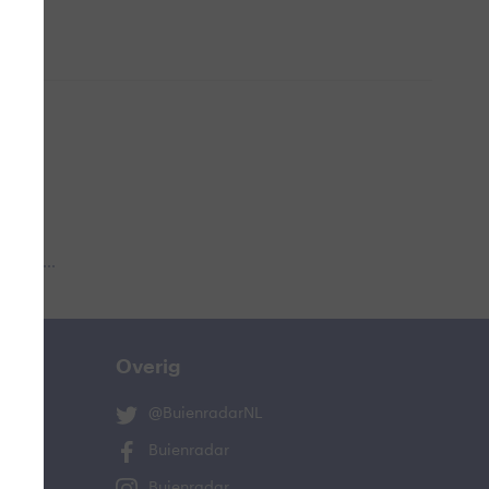
 aub...
Overig
@BuienradarNL
Buienradar
Buienradar