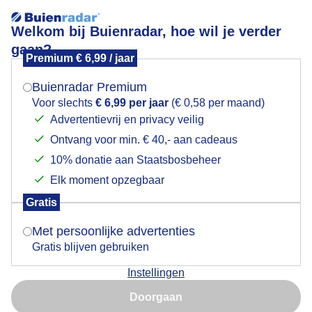
Welkom bij Buienradar, hoe wil je verder
gaan?
Premium € 6,99 / jaar
Mogen we je locatie gebruiken voor het
Eekhoorntje heeft wat lekkers gevonden
weer?
Buienradar Premium
Voor slechts
€ 6,99 per jaar
(€ 0,58 per maand)
Advertentievrij en privacy veilig
Ontvang voor min. € 40,- aan cadeaus
Indien je hier nog geen akkoord op hebt gegeven,
verschijnt er zo een pop-up uit je browser waarin
10% donatie aan Staatsbosbeheer
deze toestemming gevraagd wordt.
Elk moment opzegbaar
Gratis
Is goed, toon de popup
Met persoonlijke advertenties
Gratis blijven gebruiken
Instellingen
Nu niet, misschien later
Eekhoorntje Bos Natuur
Doorgaan
Gebruik je Safari en wil je niet elke dag deze pop-up zien?