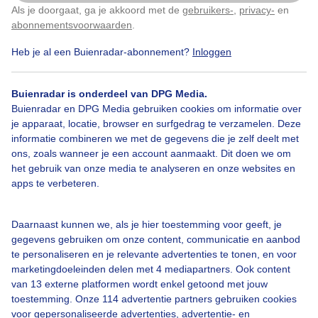
Als je doorgaat, ga je akkoord met de
gebruikers-
,
privacy-
en
Klik
hier
om dit aan te passen
Door: Sandra Romijn
Gemaakt: 11-11-2025, 188x bekeken
abonnementsvoorwaarden
.
Heb je al een Buienradar-abonnement?
Inloggen
2
Buienradar is onderdeel van DPG Media.
Eekhoorntje
Bos
Herfst
Buienradar en DPG Media gebruiken cookies om informatie over
je apparaat, locatie, browser en surfgedrag te verzamelen. Deze
informatie combineren we met de gegevens die je zelf deelt met
Bekijk slideshow
ons, zoals wanneer je een account aanmaakt. Dit doen we om
het gebruik van onze media te analyseren en onze websites en
apps te verbeteren.
Daarnaast kunnen we, als je hier toestemming voor geeft, je
gegevens gebruiken om onze content, communicatie en aanbod
Een moment geduld aub...
te personaliseren en je relevante advertenties te tonen, en voor
marketingdoeleinden delen met 4 mediapartners. Ook content
van 13 externe platformen wordt enkel getoond met jouw
toestemming. Onze 114 advertentie partners gebruiken cookies
voor gepersonaliseerde advertenties, advertentie- en