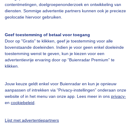
contentmetingen, doelgroepenonderzoek en ontwikkeling van
diensten. Sommige advertentie partners kunnen ook je precieze
Over Buienradar
geolocatie hiervoor gebruiken.
Bedrijfsgegevens
Geef toestemming of betaal voor toegang
Door op "Gratis" te klikken, geef je toestemming voor alle
Veelgestelde vragen
bovenstaande doeleinden. Indien je voor geen enkel doeleinde
toestemming wenst te geven, kun je kiezen voor een
Contact
advertentievrije ervaring door op “Buienradar Premium” te
Toegankelijkheid
klikken.
Gebruikersvoorwaarden
Jouw keuze geldt enkel voor Buienradar en kun je opnieuw
Adverteren
aanpassen of intrekken via “Privacy-instellingen” onderaan onze
Buienradar Team
website of in het menu van onze app. Lees meer in ons
privacy-
en
cookiebeleid
.
Privacy beleid
Cookie beleid
Lijst met advertentiepartners
Privacy instellingen