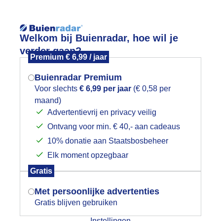
Reisinforma
wijd
Foto en video
Weerzine
Welkom bij Buienradar, hoe wil je
verder gaan?
Premium € 6,99 / jaar
Zoeken in 
Buienradar Premium
Voor slechts
€ 6,99 per jaar
(€ 0,58 per
laderen
maand)
Mogen we je locatie gebruiken voor
Advertentievrij en privacy veilig
het weer?
Ontvang voor min. € 40,- aan cadeaus
10% donatie aan Staatsbosbeheer
Elk moment opzegbaar
Indien je hier nog geen akkoord op hebt
Gratis
gegeven, verschijnt er zo een pop-up uit
je browser waarin deze toestemming
Met persoonlijke advertenties
gevraagd wordt.
Gratis blijven gebruiken
Instellingen