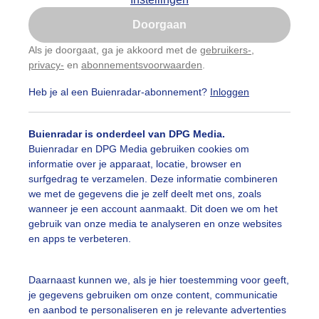
Is goed, toon de popup
Doorgaan
Nu niet, misschien later
Als je doorgaat, ga je akkoord met de
gebruikers-
,
privacy-
en
abonnementsvoorwaarden
.
Gebruik je Safari en wil je niet elke dag deze pop-up
zien?
Heb je al een Buienradar-abonnement?
Inloggen
Klik
hier
om dit aan te passen
Buienradar is onderdeel van DPG Media.
Buienradar en DPG Media gebruiken cookies om
informatie over je apparaat, locatie, browser en
surfgedrag te verzamelen. Deze informatie combineren
 een klein beetje wind vallen de blaadjes naar beneden
we met de gegevens die je zelf deelt met ons, zoals
wanneer je een account aanmaakt. Dit doen we om het
r: Ton Wesselius
Gemaakt: 09-11-2025, 54x bekeken
gebruik van onze media te analyseren en onze websites
en apps te verbeteren.
allend
Blad
Bos
Herfst
Daarnaast kunnen we, als je hier toestemming voor geeft,
je gegevens gebruiken om onze content, communicatie
en aanbod te personaliseren en je relevante advertenties
ekijk slideshow