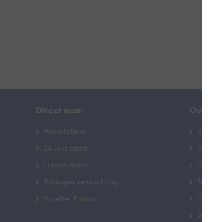
Direct naar
Over B
Weerstations
Bedrij
24 uurs radar
Veelge
Europa radar
Contac
7-daagse verwachting
Toegank
Satelliet Europa
Gebrui
Advert