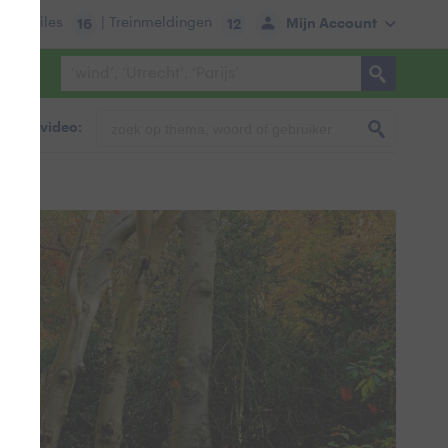
tie:
Files
| Treinmeldingen
Mijn Account
16
12
foto & video: