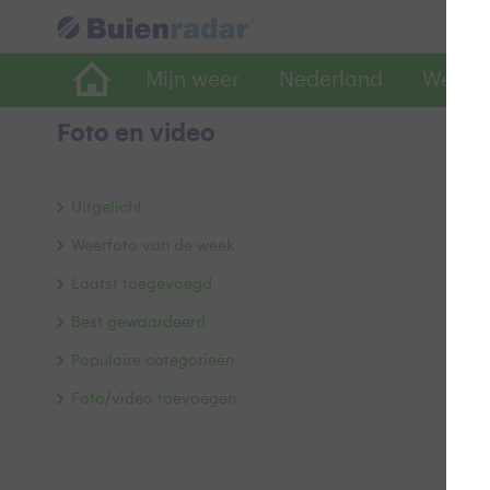
Mijn weer
Nederland
Wereld
Foto en video
B
Uitgelicht
Weerfoto van de week
Laatst toegevoegd
Best gewaardeerd
Populaire categorieën
Foto/video toevoegen