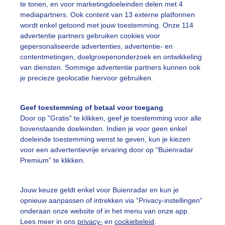
te tonen, en voor marketingdoeleinden delen met 4
mediapartners. Ook content van 13 externe platformen
wordt enkel getoond met jouw toestemming. Onze 114
advertentie partners gebruiken cookies voor
gepersonaliseerde advertenties, advertentie- en
contentmetingen, doelgroepenonderzoek en ontwikkeling
Een moment geduld
van diensten. Sommige advertentie partners kunnen ook
je precieze geolocatie hiervoor gebruiken.
Geef toestemming of betaal voor toegang
uienradar
Mijn weer
Door op "Gratis" te klikken, geef je toestemming voor alle
bovenstaande doeleinden. Indien je voor geen enkel
fsgegevens
De Bilt
doeleinde toestemming wenst te geven, kun je kiezen
voor een advertentievrije ervaring door op “Buienradar
stelde vragen
Premium” te klikken.
t
elijkheid
Jouw keuze geldt enkel voor Buienradar en kun je
opnieuw aanpassen of intrekken via “Privacy-instellingen”
kersvoorwaarden
onderaan onze website of in het menu van onze app.
eren
Lees meer in ons
privacy-
en
cookiebeleid
.