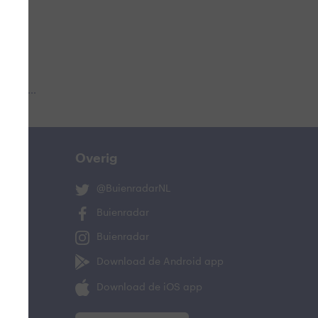
 aub...
Overig
@BuienradarNL
Buienradar
Buienradar
Download de Android app
Download de iOS app