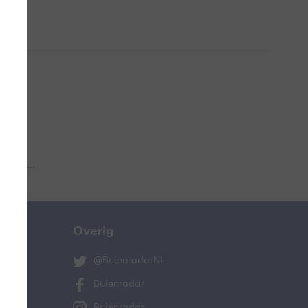
 aub...
Overig
@BuienradarNL
Buienradar
Buienradar