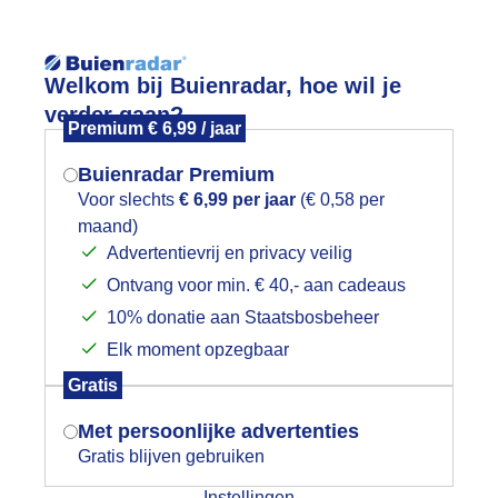
Reisinforma
Welkom bij Buienradar, hoe wil je
verder gaan?
Premium € 6,99 / jaar
Buienradar Premium
Voor slechts
€ 6,99 per jaar
(€ 0,58 per
wijd
Foto en video
Weerzine
maand)
Mogen we je locatie gebruiken voor
Advertentievrij en privacy veilig
het weer?
Zoeken in 
Ontvang voor min. € 40,- aan cadeaus
10% donatie aan Staatsbosbeheer
ele dag dikke mist op Terschelling
Elk moment opzegbaar
Indien je hier nog geen akkoord op hebt
Gratis
gegeven, verschijnt er zo een pop-up uit
je browser waarin deze toestemming
Met persoonlijke advertenties
gevraagd wordt.
Gratis blijven gebruiken
Instellingen