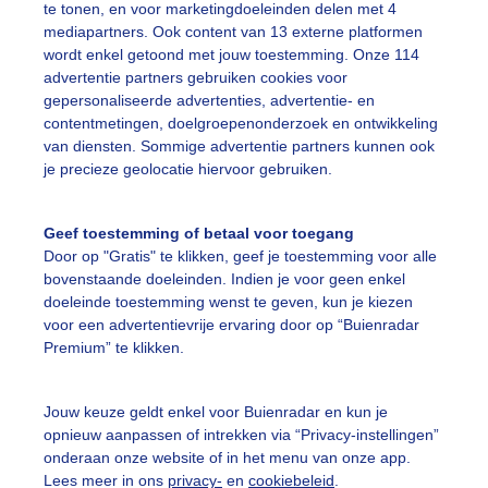
te tonen, en voor marketingdoeleinden delen met 4
mediapartners. Ook content van 13 externe platformen
mist
#mistig
wordt enkel getoond met jouw toestemming. Onze 114
advertentie partners gebruiken cookies voor
gepersonaliseerde advertenties, advertentie- en
ekijk slideshow
contentmetingen, doelgroepenonderzoek en ontwikkeling
van diensten. Sommige advertentie partners kunnen ook
je precieze geolocatie hiervoor gebruiken.
Geef toestemming of betaal voor toegang
Door op "Gratis" te klikken, geef je toestemming voor alle
Een moment geduld
bovenstaande doeleinden. Indien je voor geen enkel
doeleinde toestemming wenst te geven, kun je kiezen
voor een advertentievrije ervaring door op “Buienradar
Premium” te klikken.
uienradar
Mijn weer
Jouw keuze geldt enkel voor Buienradar en kun je
fsgegevens
De Bilt
opnieuw aanpassen of intrekken via “Privacy-instellingen”
stelde vragen
onderaan onze website of in het menu van onze app.
Lees meer in ons
privacy-
en
cookiebeleid
.
t