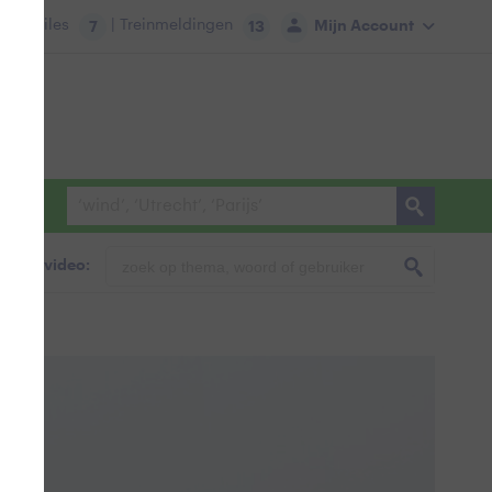
tie:
Files
| Treinmeldingen
Mijn Account
7
13
foto & video: