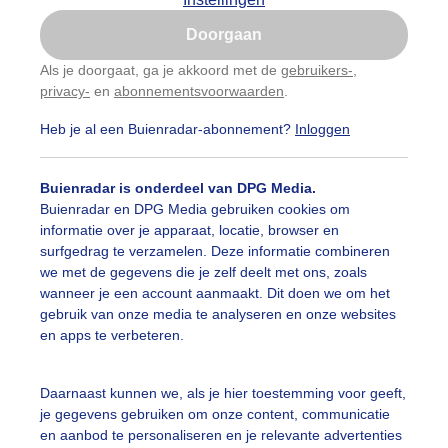
Is goed, toon de popup
Doorgaan
Nu niet, misschien later
Als je doorgaat, ga je akkoord met de
gebruikers-
,
privacy-
en
abonnementsvoorwaarden
.
Gebruik je Safari en wil je niet elke dag deze pop-up
zien?
Heb je al een Buienradar-abonnement?
Inloggen
Klik
hier
om dit aan te passen
Buienradar is onderdeel van DPG Media.
Buienradar en DPG Media gebruiken cookies om
informatie over je apparaat, locatie, browser en
surfgedrag te verzamelen. Deze informatie combineren
we met de gegevens die je zelf deelt met ons, zoals
wanneer je een account aanmaakt. Dit doen we om het
gebruik van onze media te analyseren en onze websites
en apps te verbeteren.
e dag dikke mist op Terschelling
Daarnaast kunnen we, als je hier toestemming voor geeft,
je gegevens gebruiken om onze content, communicatie
r: Chantal van Tol
Gemaakt: 08-11-2025, 43x bekeken
en aanbod te personaliseren en je relevante advertenties