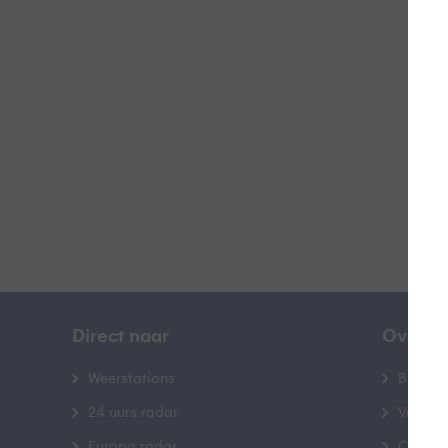
#
B
Direct naar
Over B
Weerstations
Bedrij
24 uurs radar
Veelge
Europa radar
Contac