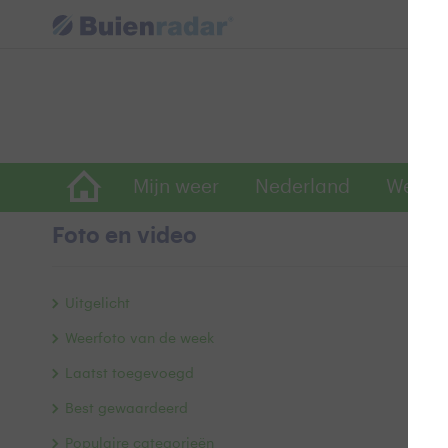
Mijn weer
Nederland
Wereld
Foto en video
H
Uitgelicht
Weerfoto van de week
Laatst toegevoegd
Best gewaardeerd
Populaire categorieën