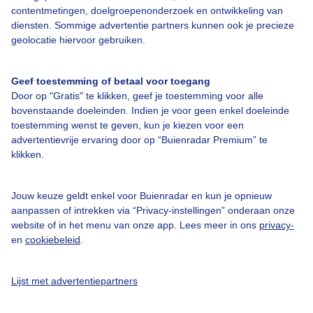
Over Buienradar
contentmetingen, doelgroepenonderzoek en ontwikkeling van
diensten. Sommige advertentie partners kunnen ook je precieze
geolocatie hiervoor gebruiken.
Bedrijfsgegevens
Veelgestelde vragen
Geef toestemming of betaal voor toegang
Door op "Gratis" te klikken, geef je toestemming voor alle
Contact
bovenstaande doeleinden. Indien je voor geen enkel doeleinde
Toegankelijkheid
toestemming wenst te geven, kun je kiezen voor een
advertentievrije ervaring door op “Buienradar Premium” te
Gebruikersvoorwaarden
klikken.
Adverteren
Buienradar Team
Jouw keuze geldt enkel voor Buienradar en kun je opnieuw
aanpassen of intrekken via “Privacy-instellingen” onderaan onze
Privacy beleid
website of in het menu van onze app. Lees meer in ons
privacy-
en
cookiebeleid
.
Cookie beleid
Privacy instellingen
Lijst met advertentiepartners
Gratis weerdata