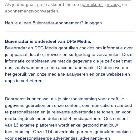
Als je doorgaat, ga je akkoord met de
gebruikers-
,
privacy-
en
Klik
hier
om dit aan te passen
abonnementsvoorwaarden
.
Heb je al een Buienradar-abonnement?
Inloggen
Terrassenweer
Buienradar is onderdeel van DPG Media.
Buienradar en DPG Media gebruiken cookies om informatie over
je apparaat, locatie, browser en surfgedrag te verzamelen. Deze
Bekijk slideshow
informatie combineren we met de gegevens die je zelf deelt met
ons, zoals wanneer je een account aanmaakt. Dit doen we om
het gebruik van onze media te analyseren en onze websites en
apps te verbeteren.
Een moment geduld aub...
Daarnaast kunnen we, als je hier toestemming voor geeft, je
gegevens gebruiken om onze content, communicatie en aanbod
te personaliseren en je relevante advertenties te tonen, en voor
marketingdoeleinden delen met 4 mediapartners. Ook content
van 13 externe platformen wordt enkel getoond met jouw
toestemming. Onze 114 advertentie partners gebruiken cookies
voor gepersonaliseerde advertenties, advertentie- en