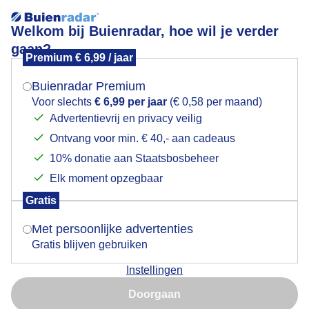
Welkom bij Buienradar, hoe wil je verder
gaan?
Premium € 6,99 / jaar
Mogen we je locatie gebruiken voor het
Terras bezet na een mooie herfstdag.
weer?
Buienradar Premium
Voor slechts
€ 6,99 per jaar
(€ 0,58 per maand)
Advertentievrij en privacy veilig
Ontvang voor min. € 40,- aan cadeaus
Indien je hier nog geen akkoord op hebt gegeven,
verschijnt er zo een pop-up uit je browser waarin
10% donatie aan Staatsbosbeheer
deze toestemming gevraagd wordt.
Elk moment opzegbaar
Gratis
Is goed, toon de popup
Met persoonlijke advertenties
Gratis blijven gebruiken
Terrassenweer ook zonder de zon. Nog even
Instellingen
nagenieten.
Nu niet, misschien later
Doorgaan
Door: Gijs Bastianen
Gemaakt: 07-11-2025, 58x bekeken
Gebruik je Safari en wil je niet elke dag deze pop-up zien?