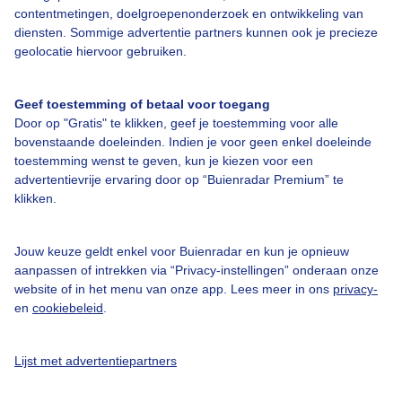
contentmetingen, doelgroepenonderzoek en ontwikkeling van
diensten. Sommige advertentie partners kunnen ook je precieze
geolocatie hiervoor gebruiken.
Over Buienradar
Geef toestemming of betaal voor toegang
Bedrijfsgegevens
Door op "Gratis" te klikken, geef je toestemming voor alle
Veelgestelde vragen
bovenstaande doeleinden. Indien je voor geen enkel doeleinde
toestemming wenst te geven, kun je kiezen voor een
Contact
advertentievrije ervaring door op “Buienradar Premium” te
Toegankelijkheid
klikken.
Gebruikersvoorwaarden
Jouw keuze geldt enkel voor Buienradar en kun je opnieuw
Adverteren
aanpassen of intrekken via “Privacy-instellingen” onderaan onze
website of in het menu van onze app. Lees meer in ons
privacy-
Buienradar Team
en
cookiebeleid
.
Privacy beleid
Cookie beleid
Lijst met advertentiepartners
Privacy instellingen