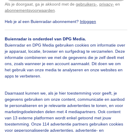
Als je doorgaat, ga je akkoord met de
gebruikers-
,
privacy-
en
Klik
hier
om dit aan te passen
abonnementsvoorwaarden
.
Door: Jacoba de Graaf
Gemaakt: 07-11-2025, 72x bekeken
Heb je al een Buienradar-abonnement?
Inloggen
Buienradar is onderdeel van DPG Media.
Mist
Wadden
Buienradar en DPG Media gebruiken cookies om informatie over
je apparaat, locatie, browser en surfgedrag te verzamelen. Deze
informatie combineren we met de gegevens die je zelf deelt met
ons, zoals wanneer je een account aanmaakt. Dit doen we om
Bekijk slideshow
het gebruik van onze media te analyseren en onze websites en
apps te verbeteren.
Daarnaast kunnen we, als je hier toestemming voor geeft, je
gegevens gebruiken om onze content, communicatie en aanbod
Een moment geduld aub...
te personaliseren en je relevante advertenties te tonen, en voor
marketingdoeleinden delen met 4 mediapartners. Ook content
van 13 externe platformen wordt enkel getoond met jouw
toestemming. Onze 114 advertentie partners gebruiken cookies
voor gepersonaliseerde advertenties, advertentie- en