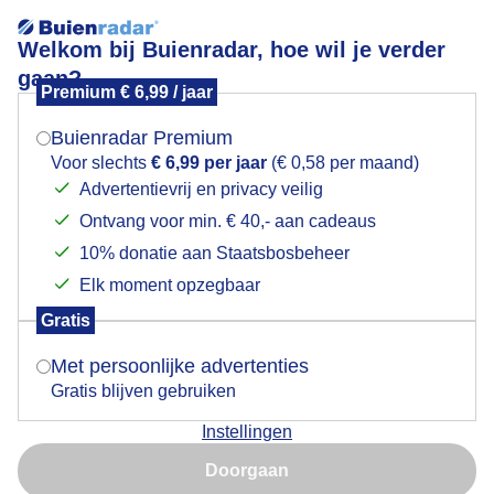
Welkom bij Buienradar, hoe wil je verder
gaan?
Premium € 6,99 / jaar
Mogen we je locatie gebruiken voor het
Lees meer.
weer?
Buienradar Premium
Mist
Voor slechts
€ 6,99 per jaar
(€ 0,58 per maand)
Advertentievrij en privacy veilig
Ontvang voor min. € 40,- aan cadeaus
Indien je hier nog geen akkoord op hebt gegeven,
verschijnt er zo een pop-up uit je browser waarin
10% donatie aan Staatsbosbeheer
deze toestemming gevraagd wordt.
Elk moment opzegbaar
Gratis
Is goed, toon de popup
Met persoonlijke advertenties
Gratis blijven gebruiken
Instellingen
Nu niet, misschien later
Het is hier zo mistig op het Wad dat de snelboot gezien
Doorgaan
vanaf de pier meteen weer uit zicht is
Gebruik je Safari en wil je niet elke dag deze pop-up zien?