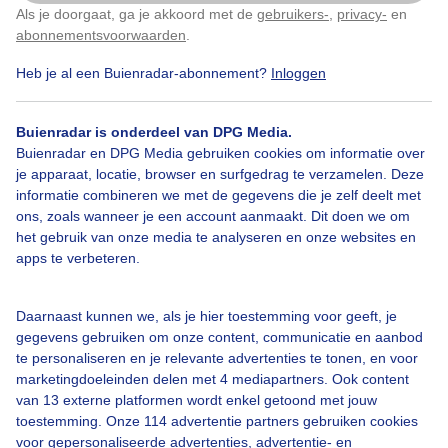
Als je doorgaat, ga je akkoord met de
gebruikers-
,
privacy-
en
Klik
hier
om dit aan te passen
abonnementsvoorwaarden
.
01-11-2025 - Avondrood 17.10 uur Hoogezand ((Gr.)
Heb je al een Buienradar-abonnement?
Inloggen
Door: Bert Daems
Gemaakt: 01-11-2025, 63x bekeken
Buienradar is onderdeel van DPG Media.
Buienradar en DPG Media gebruiken cookies om informatie over
je apparaat, locatie, browser en surfgedrag te verzamelen. Deze
2
informatie combineren we met de gegevens die je zelf deelt met
#avondrood
Wolken
Zonsondergang
ons, zoals wanneer je een account aanmaakt. Dit doen we om
het gebruik van onze media te analyseren en onze websites en
apps te verbeteren.
Momenteel kunnen wij geen informatie ophalen.
Daarnaast kunnen we, als je hier toestemming voor geeft, je
gegevens gebruiken om onze content, communicatie en aanbod
te personaliseren en je relevante advertenties te tonen, en voor
marketingdoeleinden delen met 4 mediapartners. Ook content
van 13 externe platformen wordt enkel getoond met jouw
toestemming. Onze 114 advertentie partners gebruiken cookies
voor gepersonaliseerde advertenties, advertentie- en