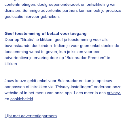
contentmetingen, doelgroepenonderzoek en ontwikkeling van
diensten. Sommige advertentie partners kunnen ook je precieze
geolocatie hiervoor gebruiken.
Over Buienradar
Geef toestemming of betaal voor toegang
Bedrijfsgegevens
Door op "Gratis" te klikken, geef je toestemming voor alle
bovenstaande doeleinden. Indien je voor geen enkel doeleinde
Veelgestelde vragen
toestemming wenst te geven, kun je kiezen voor een
advertentievrije ervaring door op “Buienradar Premium” te
Contact
klikken.
Toegankelijkheid
Gebruikersvoorwaarden
Jouw keuze geldt enkel voor Buienradar en kun je opnieuw
aanpassen of intrekken via “Privacy-instellingen” onderaan onze
Adverteren
website of in het menu van onze app. Lees meer in ons
privacy-
Buienradar Team
en
cookiebeleid
.
Privacy beleid
Lijst met advertentiepartners
Cookie beleid
Privacy instellingen