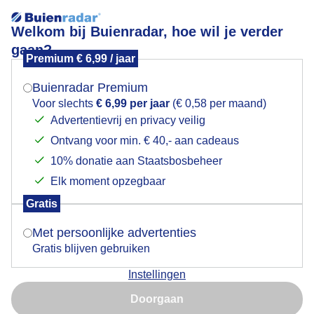
Welkom bij Buienradar, hoe wil je verder
gaan?
Premium € 6,99 / jaar
Mogen we je locatie gebruiken voor het
Lees meer.
weer?
Buienradar Premium
Avondrood
Voor slechts
€ 6,99 per jaar
(€ 0,58 per maand)
Advertentievrij en privacy veilig
Ontvang voor min. € 40,- aan cadeaus
Indien je hier nog geen akkoord op hebt gegeven,
verschijnt er zo een pop-up uit je browser waarin
10% donatie aan Staatsbosbeheer
deze toestemming gevraagd wordt.
Elk moment opzegbaar
Gratis
Is goed, toon de popup
Met persoonlijke advertenties
Gratis blijven gebruiken
Instellingen
Nu niet, misschien later
Doorgaan
Gebruik je Safari en wil je niet elke dag deze pop-up zien?