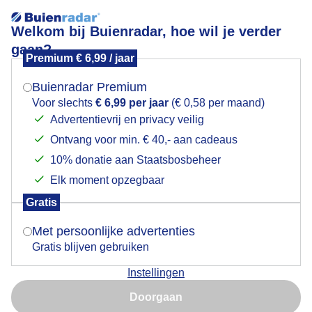
Welkom bij Buienradar, hoe wil je verder
gaan?
Premium € 6,99 / jaar
Mogen we je locatie gebruiken voor het
Kitesurfer dikke schik op het water Wolderwijd
weer?
Buienradar Premium
Voor slechts
€ 6,99 per jaar
(€ 0,58 per maand)
Advertentievrij en privacy veilig
Ontvang voor min. € 40,- aan cadeaus
Indien je hier nog geen akkoord op hebt gegeven,
verschijnt er zo een pop-up uit je browser waarin
10% donatie aan Staatsbosbeheer
deze toestemming gevraagd wordt.
Elk moment opzegbaar
Gratis
Is goed, toon de popup
Met persoonlijke advertenties
Gratis blijven gebruiken
Kitesurfen is een vorm van watersport waarbij de
Instellingen
sporter op een kleine surfplank staat en zich voort
Nu niet, misschien later
laat trekken door een kite (of: vlieger). Iemand die aan
Doorgaan
kitesurfen doet, wordt een kiter, kitesurfer of
Gebruik je Safari en wil je niet elke dag deze pop-up zien?