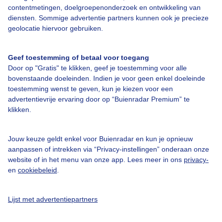
contentmetingen, doelgroepenonderzoek en ontwikkeling van
diensten. Sommige advertentie partners kunnen ook je precieze
geolocatie hiervoor gebruiken.
Over Buienradar
Geef toestemming of betaal voor toegang
Bedrijfsgegevens
Door op "Gratis" te klikken, geef je toestemming voor alle
bovenstaande doeleinden. Indien je voor geen enkel doeleinde
Veelgestelde vragen
toestemming wenst te geven, kun je kiezen voor een
advertentievrije ervaring door op “Buienradar Premium” te
Contact
klikken.
Toegankelijkheid
Gebruikersvoorwaarden
Jouw keuze geldt enkel voor Buienradar en kun je opnieuw
aanpassen of intrekken via “Privacy-instellingen” onderaan onze
Adverteren
website of in het menu van onze app. Lees meer in ons
privacy-
Buienradar Team
en
cookiebeleid
.
Privacy beleid
Lijst met advertentiepartners
Cookie beleid
Privacy instellingen