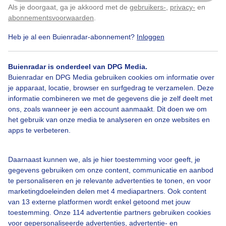
kiteboarder genoemd.
Als je doorgaat, ga je akkoord met de
gebruikers-
,
privacy-
en
Klik
hier
om dit aan te passen
abonnementsvoorwaarden
.
Door: Regina Vastenhout
Gemaakt: 26-10-2025, 155x bekeken
Heb je al een Buienradar-abonnement?
Inloggen
Buienradar is onderdeel van DPG Media.
Buienradar en DPG Media gebruiken cookies om informatie over
Kitesurfer
Wolderwijd
je apparaat, locatie, browser en surfgedrag te verzamelen. Deze
informatie combineren we met de gegevens die je zelf deelt met
ons, zoals wanneer je een account aanmaakt. Dit doen we om
Bekijk slideshow
het gebruik van onze media te analyseren en onze websites en
apps te verbeteren.
Daarnaast kunnen we, als je hier toestemming voor geeft, je
gegevens gebruiken om onze content, communicatie en aanbod
te personaliseren en je relevante advertenties te tonen, en voor
Een moment geduld aub...
marketingdoeleinden delen met 4 mediapartners. Ook content
van 13 externe platformen wordt enkel getoond met jouw
toestemming. Onze 114 advertentie partners gebruiken cookies
voor gepersonaliseerde advertenties, advertentie- en