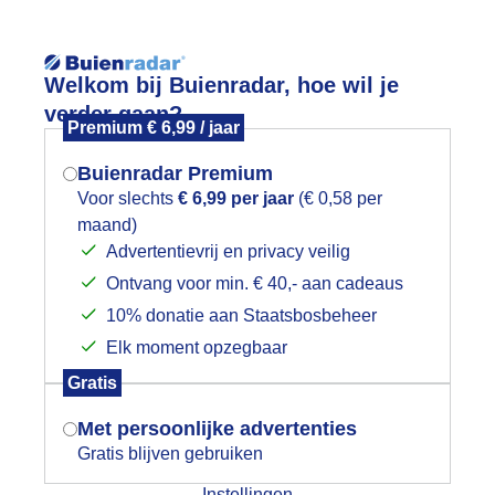
Reisinforma
Welkom bij Buienradar, hoe wil je
verder gaan?
Premium € 6,99 / jaar
Buienradar Premium
Voor slechts
€ 6,99 per jaar
(€ 0,58 per
wijd
Foto en video
Weerzine
maand)
Mogen we je locatie gebruiken voor
Advertentievrij en privacy veilig
het weer?
Zoeken in 
Ontvang voor min. € 40,- aan cadeaus
10% donatie aan Staatsbosbeheer
itesurfer Strand Horst
Elk moment opzegbaar
Indien je hier nog geen akkoord op hebt
Gratis
gegeven, verschijnt er zo een pop-up uit
je browser waarin deze toestemming
Met persoonlijke advertenties
gevraagd wordt.
Gratis blijven gebruiken
Instellingen