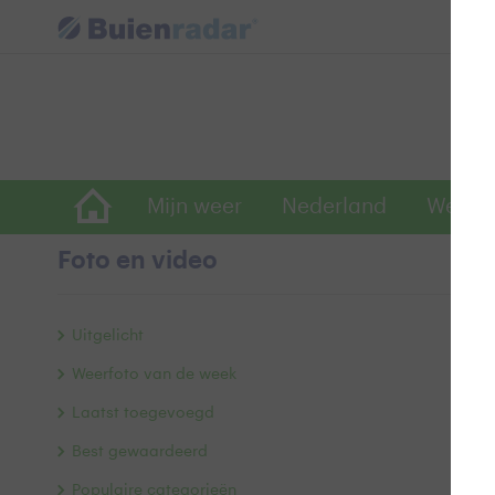
Mijn weer
Nederland
Wereld
Foto en video
K
Uitgelicht
Weerfoto van de week
Laatst toegevoegd
Best gewaardeerd
Populaire categorieën