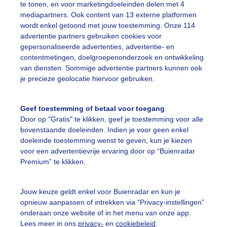
te tonen, en voor marketingdoeleinden delen met 4
mediapartners. Ook content van 13 externe platformen
wordt enkel getoond met jouw toestemming. Onze 114
tesurfer
Strandhorst
Wolderwijd
advertentie partners gebruiken cookies voor
gepersonaliseerde advertenties, advertentie- en
contentmetingen, doelgroepenonderzoek en ontwikkeling
ekijk slideshow
van diensten. Sommige advertentie partners kunnen ook
je precieze geolocatie hiervoor gebruiken.
Geef toestemming of betaal voor toegang
Door op "Gratis" te klikken, geef je toestemming voor alle
bovenstaande doeleinden. Indien je voor geen enkel
Een moment geduld
doeleinde toestemming wenst te geven, kun je kiezen
voor een advertentievrije ervaring door op “Buienradar
Premium” te klikken.
uienradar
Mijn weer
Jouw keuze geldt enkel voor Buienradar en kun je
opnieuw aanpassen of intrekken via “Privacy-instellingen”
fsgegevens
De Bilt
onderaan onze website of in het menu van onze app.
stelde vragen
Lees meer in ons
privacy-
en
cookiebeleid
.