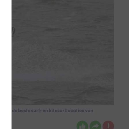
 van de beste surf- en kitesurflocaties van
ter.