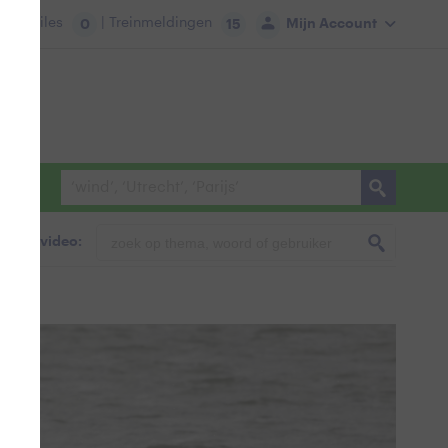
tie:
Files
| Treinmeldingen
Mijn Account
0
15
foto & video: