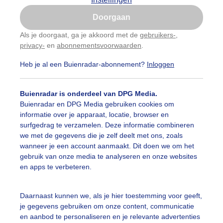
Is goed, toon de popup
Doorgaan
Nu niet, misschien later
Als je doorgaat, ga je akkoord met de
gebruikers-
,
privacy-
en
abonnementsvoorwaarden
.
Gebruik je Safari en wil je niet elke dag deze pop-up
zien?
Heb je al een Buienradar-abonnement?
Inloggen
Klik
hier
om dit aan te passen
Buienradar is onderdeel van DPG Media.
Buienradar en DPG Media gebruiken cookies om
informatie over je apparaat, locatie, browser en
surfgedrag te verzamelen. Deze informatie combineren
we met de gegevens die je zelf deelt met ons, zoals
wanneer je een account aanmaakt. Dit doen we om het
gebruik van onze media te analyseren en onze websites
en apps te verbeteren.
uwe aan Zee Noord, ook wel bekend als Strand Horst, is één
Daarnaast kunnen we, als je hier toestemming voor geeft,
erland. Je kunt je hier volledig uitleven op het ondiepe wa
je gegevens gebruiken om onze content, communicatie
en aanbod te personaliseren en je relevante advertenties
r: Regina Vastenhout
Gemaakt: 26-10-2025, 127x bekeken