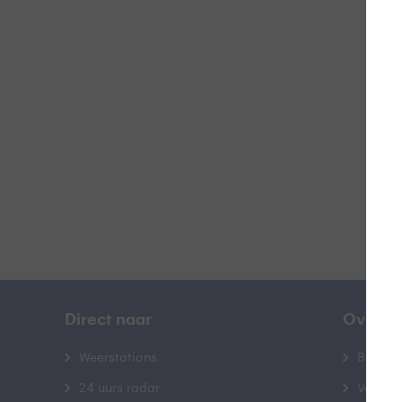
Ki
B
Direct naar
Over B
Weerstations
Bedrij
24 uurs radar
Veelge