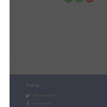
 aub...
Overig
@BuienradarNL
Buienradar