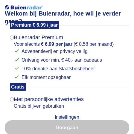
Welkom bij Buienradar, hoe wil je verder
gaan?
Premium € 6,99 / jaar
Mogen we je locatie gebruiken voor het
Droge zondag
weer?
Buienradar Premium
Voor slechts
€ 6,99 per jaar
(€ 0,58 per maand)
Advertentievrij en privacy veilig
Ontvang voor min. € 40,- aan cadeaus
Indien je hier nog geen akkoord op hebt gegeven,
verschijnt er zo een pop-up uit je browser waarin
10% donatie aan Staatsbosbeheer
deze toestemming gevraagd wordt.
Elk moment opzegbaar
Gratis
Is goed, toon de popup
Met persoonlijke advertenties
Het is vandaag in Neer ( Midden - Limburg ) een droge
dag met bewolking en af en toe zon. Wel behoorlijke
Gratis blijven gebruiken
wind.
Instellingen
Nu niet, misschien later
Door: Fred Waegemans
Gemaakt: 26-10-2025, 129x bekeken
Doorgaan
Gebruik je Safari en wil je niet elke dag deze pop-up zien?