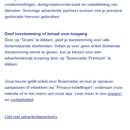
contentmetingen, doelgroepenonderzoek en ontwikkeling van
diensten. Sommige advertentie partners kunnen ook je precieze
Bedrijfsgegevens
geolocatie hiervoor gebruiken.
Veelgestelde vragen
Geef toestemming of betaal voor toegang
Contact
Door op "Gratis" te klikken, geef je toestemming voor alle
Toegankelijkheid
bovenstaande doeleinden. Indien je voor geen enkel doeleinde
toestemming wenst te geven, kun je kiezen voor een
Gebruikersvoorwaarden
advertentievrije ervaring door op “Buienradar Premium” te
klikken.
Adverteren
Buienradar Team
Jouw keuze geldt enkel voor Buienradar en kun je opnieuw
Privacy beleid
aanpassen of intrekken via “Privacy-instellingen” onderaan onze
website of in het menu van onze app. Lees meer in ons
privacy-
Cookie beleid
en
cookiebeleid
.
Privacy instellingen
Gratis weerdata
Lijst met advertentiepartners
@BuienradarNL