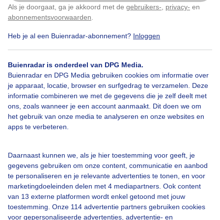
Als je doorgaat, ga je akkoord met de
gebruikers-
,
privacy-
en
Klik
hier
om dit aan te passen
abonnementsvoorwaarden
.
Heb je al een Buienradar-abonnement?
Inloggen
Winter
Wolken
Wind
Buienradar is onderdeel van DPG Media.
Buienradar en DPG Media gebruiken cookies om informatie over
Bekijk slideshow
je apparaat, locatie, browser en surfgedrag te verzamelen. Deze
informatie combineren we met de gegevens die je zelf deelt met
ons, zoals wanneer je een account aanmaakt. Dit doen we om
het gebruik van onze media te analyseren en onze websites en
apps te verbeteren.
Een moment geduld aub...
Daarnaast kunnen we, als je hier toestemming voor geeft, je
gegevens gebruiken om onze content, communicatie en aanbod
te personaliseren en je relevante advertenties te tonen, en voor
marketingdoeleinden delen met 4 mediapartners. Ook content
van 13 externe platformen wordt enkel getoond met jouw
toestemming. Onze 114 advertentie partners gebruiken cookies
Over Buienradar
voor gepersonaliseerde advertenties, advertentie- en