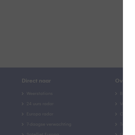
B
Direct naar
Over B
Weerstations
Bedrij
24 uurs radar
Veelge
Europa radar
Contac
7-daagse verwachting
Toegank
Satelliet Europa
Gebrui