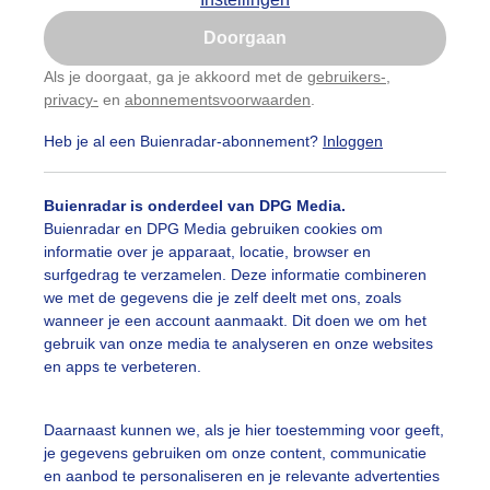
Is goed, toon de popup
Doorgaan
Nu niet, misschien later
Als je doorgaat, ga je akkoord met de
gebruikers-
,
privacy-
en
abonnementsvoorwaarden
.
Gebruik je Safari en wil je niet elke dag deze pop-up
zien?
Heb je al een Buienradar-abonnement?
Inloggen
Klik
hier
om dit aan te passen
Buienradar is onderdeel van DPG Media.
Buienradar en DPG Media gebruiken cookies om
informatie over je apparaat, locatie, browser en
surfgedrag te verzamelen. Deze informatie combineren
we met de gegevens die je zelf deelt met ons, zoals
wanneer je een account aanmaakt. Dit doen we om het
gebruik van onze media te analyseren en onze websites
ziet er goed uit vanmorgen met die vriendelijke bewolking
en apps te verbeteren.
r: Astrid Wiessner Hoog
Gemaakt: 26-10-2025, 52x bekeken
Daarnaast kunnen we, als je hier toestemming voor geeft,
udetreurwilg
Wolken
Wind
je gegevens gebruiken om onze content, communicatie
en aanbod te personaliseren en je relevante advertenties