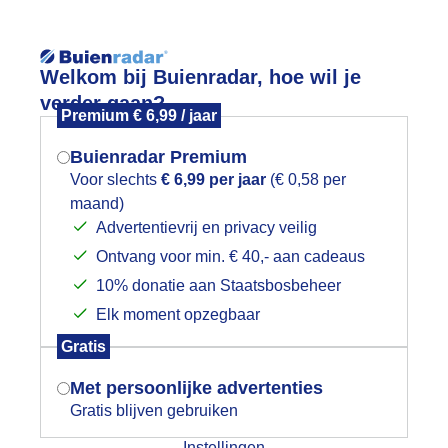
Reisinforma
Lees meer.
Welkom bij Buienradar, hoe wil je
verder gaan?
Premium € 6,99 / jaar
wijd
Foto en video
Weerzine
Buienradar Premium
Zoeken in 
Voor slechts
€ 6,99 per jaar
(€ 0,58 per
maand)
Mogen we je locatie gebruiken voor
udetreurwilg in vriendelijke bewolktel
Advertentievrij en privacy veilig
het weer?
Ontvang voor min. € 40,- aan cadeaus
10% donatie aan Staatsbosbeheer
Elk moment opzegbaar
Indien je hier nog geen akkoord op hebt
Gratis
gegeven, verschijnt er zo een pop-up uit
je browser waarin deze toestemming
Met persoonlijke advertenties
gevraagd wordt.
Gratis blijven gebruiken
Instellingen