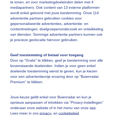
te tonen, en voor marketingdoeleinden delen met 4
mediapartners. Ook content van 13 externe platformen
ekijk slideshow
wordt enkel getoond met jouw toestemming. Onze 114
advertentie partners gebruiken cookies voor
gepersonaliseerde advertenties, advertentie- en
contentmetingen, doelgroepenonderzoek en ontwikkeling
van diensten. Sommige advertentie partners kunnen ook
je precieze geolocatie hiervoor gebruiken.
Een moment geduld
Geef toestemming of betaal voor toegang
Door op "Gratis" te klikken, geef je toestemming voor alle
bovenstaande doeleinden. Indien je voor geen enkel
uienradar
Mijn weer
doeleinde toestemming wenst te geven, kun je kiezen
voor een advertentievrije ervaring door op “Buienradar
fsgegevens
De Bilt
Premium” te klikken.
stelde vragen
Jouw keuze geldt enkel voor Buienradar en kun je
t
opnieuw aanpassen of intrekken via “Privacy-instellingen”
elijkheid
onderaan onze website of in het menu van onze app.
Lees meer in ons
privacy-
en
cookiebeleid
.
kersvoorwaarden