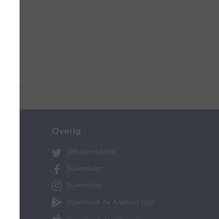
 aub...
Overig
@BuienradarNL
Buienradar
Buienradar
Download de Android app