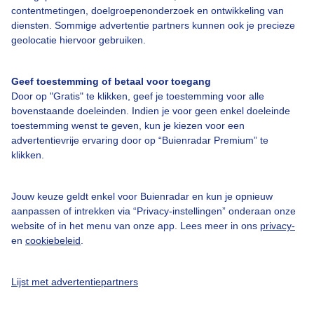
contentmetingen, doelgroepenonderzoek en ontwikkeling van
diensten. Sommige advertentie partners kunnen ook je precieze
Bedrijfsgegevens
geolocatie hiervoor gebruiken.
Veelgestelde vragen
Geef toestemming of betaal voor toegang
Contact
Door op "Gratis" te klikken, geef je toestemming voor alle
Toegankelijkheid
bovenstaande doeleinden. Indien je voor geen enkel doeleinde
toestemming wenst te geven, kun je kiezen voor een
Gebruikersvoorwaarden
advertentievrije ervaring door op “Buienradar Premium” te
klikken.
Adverteren
Buienradar Team
Jouw keuze geldt enkel voor Buienradar en kun je opnieuw
Privacy beleid
aanpassen of intrekken via “Privacy-instellingen” onderaan onze
website of in het menu van onze app. Lees meer in ons
privacy-
Cookie beleid
en
cookiebeleid
.
Privacy instellingen
Gratis weerdata
Lijst met advertentiepartners
@BuienradarNL