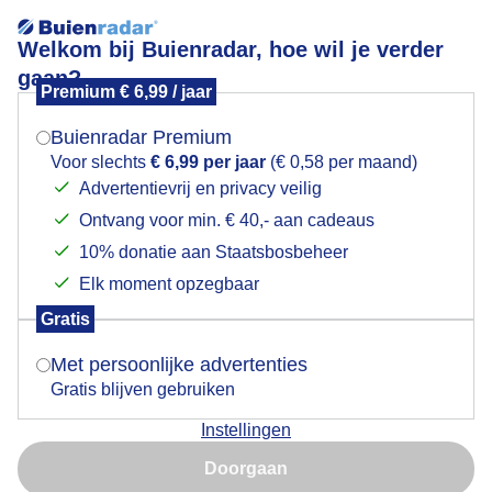
Welkom bij Buienradar, hoe wil je verder
gaan?
Premium € 6,99 / jaar
Mogen we je locatie gebruiken voor het
Amberboom in de zonsopkomst
weer?
Buienradar Premium
Voor slechts
€ 6,99 per jaar
(€ 0,58 per maand)
Advertentievrij en privacy veilig
Ontvang voor min. € 40,- aan cadeaus
Indien je hier nog geen akkoord op hebt gegeven,
verschijnt er zo een pop-up uit je browser waarin
10% donatie aan Staatsbosbeheer
deze toestemming gevraagd wordt.
Elk moment opzegbaar
Gratis
Is goed, toon de popup
Met persoonlijke advertenties
Gratis blijven gebruiken
Amberboom in de zonsopkomst
Instellingen
Nu niet, misschien later
Door: Astrid Wiessner Hoog
Gemaakt: 22-10-2025, 34x bekeken
Doorgaan
Gebruik je Safari en wil je niet elke dag deze pop-up zien?