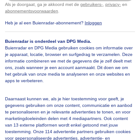
Als je doorgaat, ga je akkoord met de
gebruikers-
,
privacy-
en
Klik
hier
om dit aan te passen
abonnementsvoorwaarden
.
Heb je al een Buienradar-abonnement?
Inloggen
Amberboom
Herfst
Zonsopkomst
Buienradar is onderdeel van DPG Media.
Buienradar en DPG Media gebruiken cookies om informatie over
Bekijk slideshow
je apparaat, locatie, browser en surfgedrag te verzamelen. Deze
informatie combineren we met de gegevens die je zelf deelt met
ons, zoals wanneer je een account aanmaakt. Dit doen we om
het gebruik van onze media te analyseren en onze websites en
apps te verbeteren.
Een moment geduld aub...
Daarnaast kunnen we, als je hier toestemming voor geeft, je
gegevens gebruiken om onze content, communicatie en aanbod
te personaliseren en je relevante advertenties te tonen, en voor
marketingdoeleinden delen met 4 mediapartners. Ook content
van 13 externe platformen wordt enkel getoond met jouw
toestemming. Onze 114 advertentie partners gebruiken cookies
voor gepersonaliseerde advertenties, advertentie- en
Over Buienradar