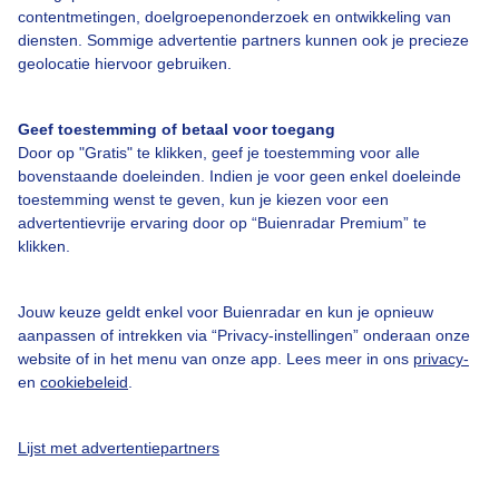
contentmetingen, doelgroepenonderzoek en ontwikkeling van
diensten. Sommige advertentie partners kunnen ook je precieze
geolocatie hiervoor gebruiken.
Over Buienradar
Geef toestemming of betaal voor toegang
Door op "Gratis" te klikken, geef je toestemming voor alle
bovenstaande doeleinden. Indien je voor geen enkel doeleinde
Bedrijfsgegevens
toestemming wenst te geven, kun je kiezen voor een
advertentievrije ervaring door op “Buienradar Premium” te
Veelgestelde vragen
klikken.
Contact
Toegankelijkheid
Jouw keuze geldt enkel voor Buienradar en kun je opnieuw
aanpassen of intrekken via “Privacy-instellingen” onderaan onze
Gebruikersvoorwaarden
website of in het menu van onze app. Lees meer in ons
privacy-
Adverteren
en
cookiebeleid
.
Buienradar Team
Lijst met advertentiepartners
Privacy beleid
Cookie beleid