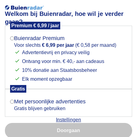
Welkom bij Buienradar, hoe wil je verder
gaan?
Premium € 6,99 / jaar
Mogen we je locatie gebruiken voor het
Lees meer.
weer?
Buienradar Premium
Grijze dag, zelf kleur zoeken.
Voor slechts
€ 6,99 per jaar
(€ 0,58 per maand)
Advertentievrij en privacy veilig
Ontvang voor min. € 40,- aan cadeaus
Indien je hier nog geen akkoord op hebt gegeven,
verschijnt er zo een pop-up uit je browser waarin
10% donatie aan Staatsbosbeheer
deze toestemming gevraagd wordt.
Elk moment opzegbaar
Gratis
Is goed, toon de popup
Met persoonlijke advertenties
Gratis blijven gebruiken
Instellingen
Nu niet, misschien later
Doorgaan
Gebruik je Safari en wil je niet elke dag deze pop-up zien?