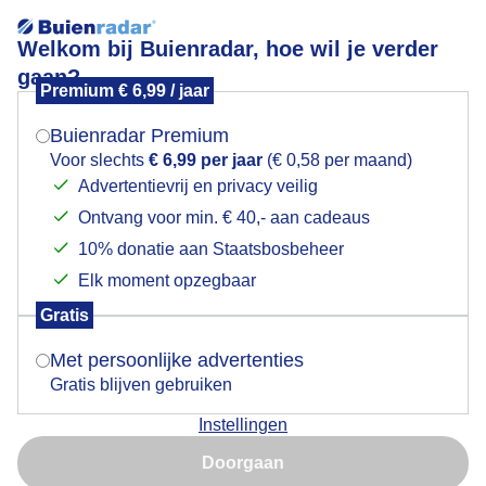
Welkom bij Buienradar, hoe wil je verder
gaan?
Premium € 6,99 / jaar
Mogen we je locatie gebruiken voor het
porseleinzwam
weer?
Buienradar Premium
Voor slechts
€ 6,99 per jaar
(€ 0,58 per maand)
Advertentievrij en privacy veilig
Ontvang voor min. € 40,- aan cadeaus
Indien je hier nog geen akkoord op hebt gegeven,
verschijnt er zo een pop-up uit je browser waarin
10% donatie aan Staatsbosbeheer
deze toestemming gevraagd wordt.
Elk moment opzegbaar
Gratis
Is goed, toon de popup
Met persoonlijke advertenties
Gratis blijven gebruiken
mooi herfstplaatje met deze mooie kleine, tere
Instellingen
porseleinzwammetjes
Nu niet, misschien later
Doorgaan
Door: ben Saanen
Gemaakt: 16-10-2025, 31x bekeken
Gebruik je Safari en wil je niet elke dag deze pop-up zien?