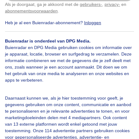
Als je doorgaat, ga je akkoord met de
gebruikers-
,
privacy-
en
Klik
hier
om dit aan te passen
abonnementsvoorwaarden
.
Heb je al een Buienradar-abonnement?
Inloggen
Paddenstoelen
Herfst
Wolken
Buienradar is onderdeel van DPG Media.
Buienradar en DPG Media gebruiken cookies om informatie over
je apparaat, locatie, browser en surfgedrag te verzamelen. Deze
Bekijk slideshow
informatie combineren we met de gegevens die je zelf deelt met
ons, zoals wanneer je een account aanmaakt. Dit doen we om
het gebruik van onze media te analyseren en onze websites en
apps te verbeteren.
Een moment geduld aub...
Daarnaast kunnen we, als je hier toestemming voor geeft, je
gegevens gebruiken om onze content, communicatie en aanbod
te personaliseren en je relevante advertenties te tonen, en voor
marketingdoeleinden delen met 4 mediapartners. Ook content
van 13 externe platformen wordt enkel getoond met jouw
toestemming. Onze 114 advertentie partners gebruiken cookies
voor gepersonaliseerde advertenties, advertentie- en