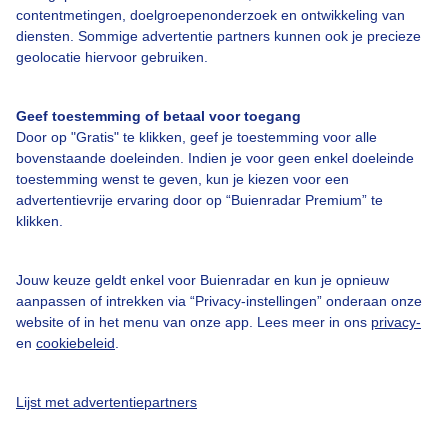
Over Buienradar
contentmetingen, doelgroepenonderzoek en ontwikkeling van
diensten. Sommige advertentie partners kunnen ook je precieze
geolocatie hiervoor gebruiken.
Bedrijfsgegevens
Veelgestelde vragen
Geef toestemming of betaal voor toegang
Door op "Gratis" te klikken, geef je toestemming voor alle
Contact
bovenstaande doeleinden. Indien je voor geen enkel doeleinde
Toegankelijkheid
toestemming wenst te geven, kun je kiezen voor een
advertentievrije ervaring door op “Buienradar Premium” te
Gebruikersvoorwaarden
klikken.
Adverteren
Buienradar Team
Jouw keuze geldt enkel voor Buienradar en kun je opnieuw
aanpassen of intrekken via “Privacy-instellingen” onderaan onze
Privacy beleid
website of in het menu van onze app. Lees meer in ons
privacy-
en
cookiebeleid
.
Cookie beleid
Privacy instellingen
Lijst met advertentiepartners
Gratis weerdata