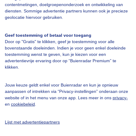
contentmetingen, doelgroepenonderzoek en ontwikkeling van
diensten. Sommige advertentie partners kunnen ook je precieze
geolocatie hiervoor gebruiken.
Over Buienradar
Geef toestemming of betaal voor toegang
Bedrijfsgegevens
Door op "Gratis" te klikken, geef je toestemming voor alle
bovenstaande doeleinden. Indien je voor geen enkel doeleinde
Veelgestelde vragen
toestemming wenst te geven, kun je kiezen voor een
Contact
advertentievrije ervaring door op “Buienradar Premium” te
klikken.
Toegankelijkheid
Gebruikersvoorwaarden
Jouw keuze geldt enkel voor Buienradar en kun je opnieuw
aanpassen of intrekken via “Privacy-instellingen” onderaan onze
Adverteren
website of in het menu van onze app. Lees meer in ons
privacy-
Buienradar Team
en
cookiebeleid
.
Privacy beleid
Lijst met advertentiepartners
Cookie beleid
Privacy instellingen