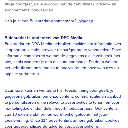
Vanmorgen Het is weer de tijd van het jaar
Als je doorgaat, ga je akkoord met de
gebruikers-
,
privacy-
en
Klik
hier
om dit aan te passen
abonnementsvoorwaarden
.
Door: Dilia van Zon
Gemaakt: 16-10-2025, 29x bekeken
Heb je al een Buienradar-abonnement?
Inloggen
Buienradar is onderdeel van DPG Media.
Buienradar en DPG Media gebruiken cookies om informatie over
Ram
Schapen
Dekken
je apparaat, locatie, browser en surfgedrag te verzamelen. Deze
informatie combineren we met de gegevens die je zelf deelt met
ons, zoals wanneer je een account aanmaakt. Dit doen we om
Bekijk slideshow
het gebruik van onze media te analyseren en onze websites en
apps te verbeteren.
Daarnaast kunnen we, als je hier toestemming voor geeft, je
gegevens gebruiken om onze content, communicatie en aanbod
te personaliseren en je relevante advertenties te tonen, en voor
Een moment geduld aub...
marketingdoeleinden delen met 4 mediapartners. Ook content
van 13 externe platformen wordt enkel getoond met jouw
toestemming. Onze 114 advertentie partners gebruiken cookies
voor gepersonaliseerde advertenties, advertentie- en