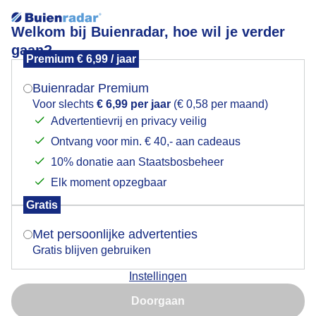
Welkom bij Buienradar, hoe wil je verder
gaan?
Premium € 6,99 / jaar
Mogen we je locatie gebruiken voor het
Ram heeft intresse in nr 63
weer?
Buienradar Premium
Voor slechts
€ 6,99 per jaar
(€ 0,58 per maand)
Advertentievrij en privacy veilig
Ontvang voor min. € 40,- aan cadeaus
Indien je hier nog geen akkoord op hebt gegeven,
verschijnt er zo een pop-up uit je browser waarin
10% donatie aan Staatsbosbeheer
deze toestemming gevraagd wordt.
Elk moment opzegbaar
Gratis
Is goed, toon de popup
Met persoonlijke advertenties
Gratis blijven gebruiken
Instellingen
Nu niet, misschien later
Doorgaan
Gebruik je Safari en wil je niet elke dag deze pop-up zien?