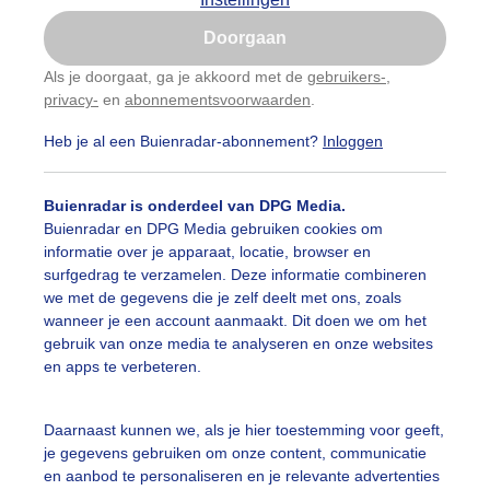
Is goed, toon de popup
Doorgaan
Nu niet, misschien later
Als je doorgaat, ga je akkoord met de
gebruikers-
,
privacy-
en
abonnementsvoorwaarden
.
Gebruik je Safari en wil je niet elke dag deze pop-up
zien?
Heb je al een Buienradar-abonnement?
Inloggen
Klik
hier
om dit aan te passen
Buienradar is onderdeel van DPG Media.
Buienradar en DPG Media gebruiken cookies om
informatie over je apparaat, locatie, browser en
surfgedrag te verzamelen. Deze informatie combineren
we met de gegevens die je zelf deelt met ons, zoals
wanneer je een account aanmaakt. Dit doen we om het
gebruik van onze media te analyseren en onze websites
en apps te verbeteren.
Daarnaast kunnen we, als je hier toestemming voor geeft,
fstkleuren.
je gegevens gebruiken om onze content, communicatie
en aanbod te personaliseren en je relevante advertenties
r: Ed van der Padt
Gemaakt: 15-10-2025, 70x bekeken