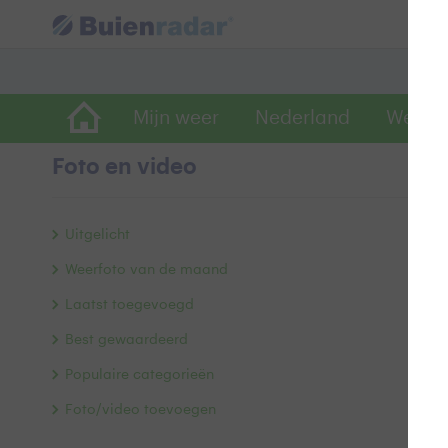
Mijn weer
Nederland
Wereld
Foto en video
H
Uitgelicht
Weerfoto van de maand
Laatst toegevoegd
Best gewaardeerd
Populaire categorieën
Foto/video toevoegen