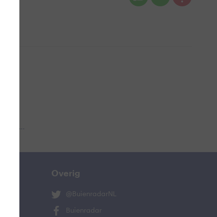
 aub...
Overig
@BuienradarNL
Buienradar