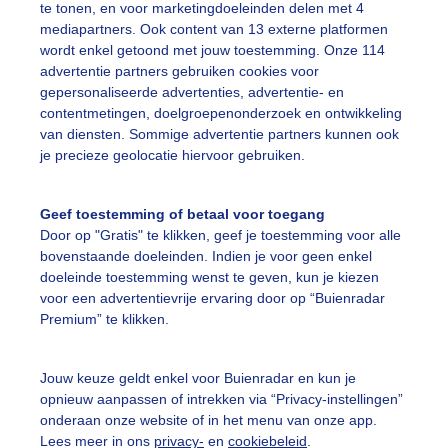
te tonen, en voor marketingdoeleinden delen met 4
mediapartners. Ook content van 13 externe platformen
wordt enkel getoond met jouw toestemming. Onze 114
erfst
advertentie partners gebruiken cookies voor
gepersonaliseerde advertenties, advertentie- en
contentmetingen, doelgroepenonderzoek en ontwikkeling
ekijk slideshow
van diensten. Sommige advertentie partners kunnen ook
je precieze geolocatie hiervoor gebruiken.
Geef toestemming of betaal voor toegang
Door op "Gratis" te klikken, geef je toestemming voor alle
bovenstaande doeleinden. Indien je voor geen enkel
Een moment geduld
doeleinde toestemming wenst te geven, kun je kiezen
voor een advertentievrije ervaring door op “Buienradar
Premium” te klikken.
uienradar
Mijn weer
Jouw keuze geldt enkel voor Buienradar en kun je
opnieuw aanpassen of intrekken via “Privacy-instellingen”
fsgegevens
De Bilt
onderaan onze website of in het menu van onze app.
stelde vragen
Lees meer in ons
privacy-
en
cookiebeleid
.