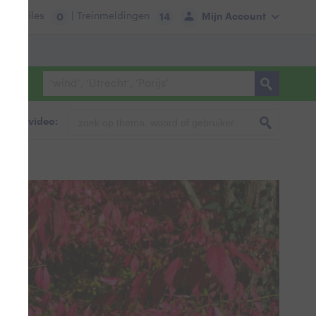
tie:
Files
| Treinmeldingen
Mijn Account
0
14
foto & video: