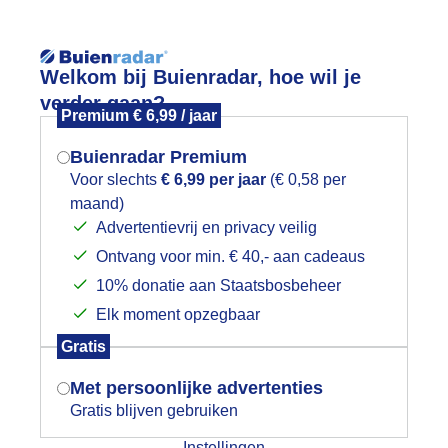
Reisinforma
Lees meer.
Welkom bij Buienradar, hoe wil je
verder gaan?
Premium € 6,99 / jaar
wijd
Foto en video
Weerzine
Buienradar Premium
Zoeken in 
Voor slechts
€ 6,99 per jaar
(€ 0,58 per
maand)
Mogen we je locatie gebruiken voor
erfstkleuren.
Advertentievrij en privacy veilig
het weer?
Ontvang voor min. € 40,- aan cadeaus
10% donatie aan Staatsbosbeheer
Elk moment opzegbaar
Indien je hier nog geen akkoord op hebt
Gratis
gegeven, verschijnt er zo een pop-up uit
je browser waarin deze toestemming
Met persoonlijke advertenties
gevraagd wordt.
Gratis blijven gebruiken
Instellingen