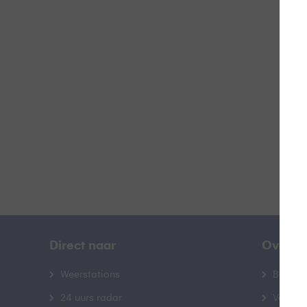
H
B
Direct naar
Over B
Weerstations
Bedrij
24 uurs radar
Veelge