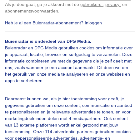
Als je doorgaat, ga je akkoord met de
gebruikers-
,
privacy-
en
Klik
hier
om dit aan te passen
abonnementsvoorwaarden
.
Herfstkleuren
Herfst
Wolken
Heb je al een Buienradar-abonnement?
Inloggen
Bekijk slideshow
Buienradar is onderdeel van DPG Media.
Buienradar en DPG Media gebruiken cookies om informatie over
je apparaat, locatie, browser en surfgedrag te verzamelen. Deze
informatie combineren we met de gegevens die je zelf deelt met
ons, zoals wanneer je een account aanmaakt. Dit doen we om
het gebruik van onze media te analyseren en onze websites en
Een moment geduld aub...
apps te verbeteren.
Daarnaast kunnen we, als je hier toestemming voor geeft, je
gegevens gebruiken om onze content, communicatie en aanbod
te personaliseren en je relevante advertenties te tonen, en voor
marketingdoeleinden delen met 4 mediapartners. Ook content
van 13 externe platformen wordt enkel getoond met jouw
Over Buienradar
toestemming. Onze 114 advertentie partners gebruiken cookies
voor gepersonaliseerde advertenties, advertentie- en