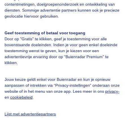
contentmetingen, doelgroepenonderzoek en ontwikkeling van
Bedrijfsgegevens
diensten. Sommige advertentie partners kunnen ook je precieze
Veelgestelde vragen
geolocatie hiervoor gebruiken.
Contact
Geef toestemming of betaal voor toegang
Toegankelijkheid
Door op "Gratis" te klikken, geef je toestemming voor alle
Gebruikersvoorwaarden
bovenstaande doeleinden. Indien je voor geen enkel doeleinde
toestemming wenst te geven, kun je kiezen voor een
Adverteren
advertentievrije ervaring door op “Buienradar Premium” te
Buienradar Team
klikken.
Privacy beleid
Jouw keuze geldt enkel voor Buienradar en kun je opnieuw
Cookie beleid
aanpassen of intrekken via “Privacy-instellingen” onderaan onze
Privacy instellingen
website of in het menu van onze app. Lees meer in ons
privacy-
en
cookiebeleid
.
Gratis weerdata
Lijst met advertentiepartners
@BuienradarNL
Buienradar