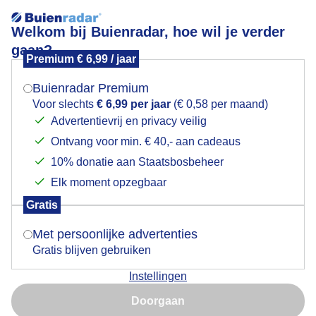
Welkom bij Buienradar, hoe wil je verder
gaan?
Premium € 6,99 / jaar
Mogen we je locatie gebruiken voor het
Herfstkleuren in Haarlem vandaag bij het Spaarne
weer?
Buienradar Premium
Voor slechts
€ 6,99 per jaar
(€ 0,58 per maand)
Advertentievrij en privacy veilig
Ontvang voor min. € 40,- aan cadeaus
Indien je hier nog geen akkoord op hebt gegeven,
verschijnt er zo een pop-up uit je browser waarin
10% donatie aan Staatsbosbeheer
deze toestemming gevraagd wordt.
Elk moment opzegbaar
Gratis
Is goed, toon de popup
Met persoonlijke advertenties
Haarlem vandaag
Gratis blijven gebruiken
Door: Jos Hendriks
Gemaakt: 15-10-2025, 31x bekeken
Instellingen
Nu niet, misschien later
Doorgaan
Gebruik je Safari en wil je niet elke dag deze pop-up zien?