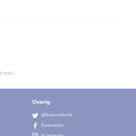
 aub...
Overig
@BuienradarNL
Buienradar
Buienradar