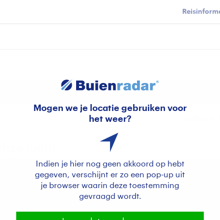
Reisinforma
wijd
Foto en video
Weerzine
Mogen we je locatie gebruiken voor
het weer?
Zoeken in 
ijze lucht.
Indien je hier nog geen akkoord op hebt
gegeven, verschijnt er zo een pop-up uit
je browser waarin deze toestemming
gevraagd wordt.