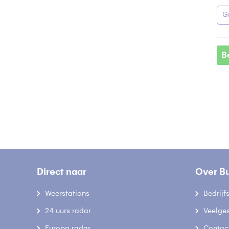
G
B
Direct naar
Over B
Weerstations
Bedrij
24 uurs radar
Veelge
Europa radar
Contac