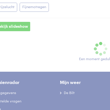
rijzelucht
Fijnemotregen
ekijk slideshow
Een moment geduld
uienradar
Mijn weer
fsgegevens
De Bilt
stelde vragen
t