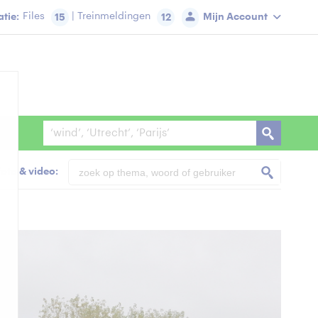
tie:
Files
| Treinmeldingen
Mijn Account
15
12
foto & video: