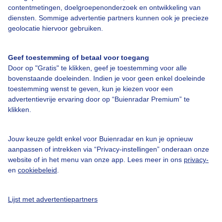
contentmetingen, doelgroepenonderzoek en ontwikkeling van
diensten. Sommige advertentie partners kunnen ook je precieze
Over Buienradar
geolocatie hiervoor gebruiken.
Bedrijfsgegevens
Geef toestemming of betaal voor toegang
Veelgestelde vragen
Door op "Gratis" te klikken, geef je toestemming voor alle
bovenstaande doeleinden. Indien je voor geen enkel doeleinde
Contact
toestemming wenst te geven, kun je kiezen voor een
Toegankelijkheid
advertentievrije ervaring door op “Buienradar Premium” te
klikken.
Gebruikersvoorwaarden
Adverteren
Jouw keuze geldt enkel voor Buienradar en kun je opnieuw
aanpassen of intrekken via “Privacy-instellingen” onderaan onze
Buienradar Team
website of in het menu van onze app. Lees meer in ons
privacy-
Privacy beleid
en
cookiebeleid
.
Cookie beleid
Lijst met advertentiepartners
Privacy instellingen
Gratis weerdata