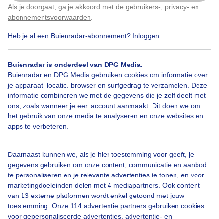
Als je doorgaat, ga je akkoord met de
gebruikers-
,
privacy-
en
Klik
hier
om dit aan te passen
Door: Anne-Marie van Iersel
Gemaakt: 14-10-2025, 47x bekeken
abonnementsvoorwaarden
.
Heb je al een Buienradar-abonnement?
Inloggen
Kijken
Groteboten
Zee
Herfst
Wolken
Buienradar is onderdeel van DPG Media.
Buienradar en DPG Media gebruiken cookies om informatie over
je apparaat, locatie, browser en surfgedrag te verzamelen. Deze
informatie combineren we met de gegevens die je zelf deelt met
Bekijk slideshow
ons, zoals wanneer je een account aanmaakt. Dit doen we om
het gebruik van onze media te analyseren en onze websites en
apps te verbeteren.
Daarnaast kunnen we, als je hier toestemming voor geeft, je
Een moment geduld aub...
gegevens gebruiken om onze content, communicatie en aanbod
te personaliseren en je relevante advertenties te tonen, en voor
marketingdoeleinden delen met 4 mediapartners. Ook content
van 13 externe platformen wordt enkel getoond met jouw
toestemming. Onze 114 advertentie partners gebruiken cookies
voor gepersonaliseerde advertenties, advertentie- en