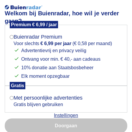
Welkom bij Buienradar, hoe wil je verder
gaan?
Premium € 6,99 / jaar
Mogen we je locatie gebruiken voor het
Kijken naar de grote boten die langsvaren
weer?
Buienradar Premium
Voor slechts
€ 6,99 per jaar
(€ 0,58 per maand)
Advertentievrij en privacy veilig
Ontvang voor min. € 40,- aan cadeaus
Indien je hier nog geen akkoord op hebt gegeven,
verschijnt er zo een pop-up uit je browser waarin
10% donatie aan Staatsbosbeheer
deze toestemming gevraagd wordt.
Elk moment opzegbaar
Gratis
Is goed, toon de popup
Met persoonlijke advertenties
Gratis blijven gebruiken
Instellingen
Nu niet, misschien later
Kijken naar de grote boten die langsvaren
Doorgaan
Gebruik je Safari en wil je niet elke dag deze pop-up zien?