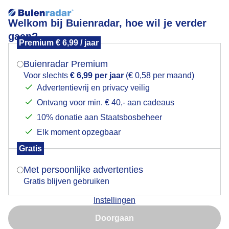
Welkom bij Buienradar, hoe wil je verder
gaan?
Premium € 6,99 / jaar
Mogen we je locatie gebruiken voor het
Bewolkt
weer?
Buienradar Premium
Voor slechts
€ 6,99 per jaar
(€ 0,58 per maand)
Advertentievrij en privacy veilig
Ontvang voor min. € 40,- aan cadeaus
Indien je hier nog geen akkoord op hebt gegeven,
verschijnt er zo een pop-up uit je browser waarin
10% donatie aan Staatsbosbeheer
deze toestemming gevraagd wordt.
Elk moment opzegbaar
Gratis
Is goed, toon de popup
Goedemiddag
Met persoonlijke advertenties
Gratis blijven gebruiken
Door: Johan Klos
Gemaakt: 13-10-2025, 73x bekeken
Instellingen
Nu niet, misschien later
Doorgaan
Gebruik je Safari en wil je niet elke dag deze pop-up zien?