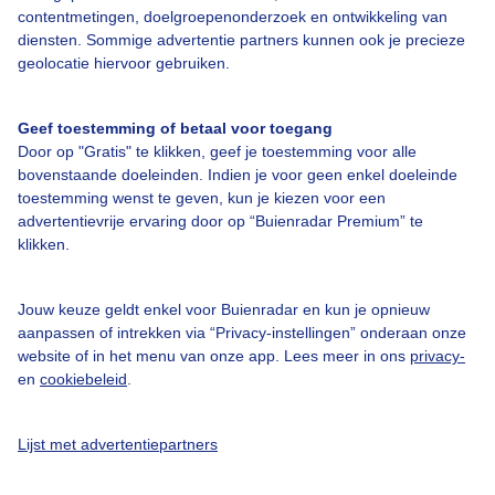
Bedrijfsgegevens
contentmetingen, doelgroepenonderzoek en ontwikkeling van
diensten. Sommige advertentie partners kunnen ook je precieze
Veelgestelde vragen
geolocatie hiervoor gebruiken.
Contact
Toegankelijkheid
Geef toestemming of betaal voor toegang
Door op "Gratis" te klikken, geef je toestemming voor alle
Gebruikersvoorwaarden
bovenstaande doeleinden. Indien je voor geen enkel doeleinde
Adverteren
toestemming wenst te geven, kun je kiezen voor een
advertentievrije ervaring door op “Buienradar Premium” te
Buienradar Team
klikken.
Privacy beleid
Cookie beleid
Jouw keuze geldt enkel voor Buienradar en kun je opnieuw
aanpassen of intrekken via “Privacy-instellingen” onderaan onze
Privacy instellingen
website of in het menu van onze app. Lees meer in ons
privacy-
en
cookiebeleid
.
Gratis weerdata
@BuienradarNL
Lijst met advertentiepartners
Buienradar