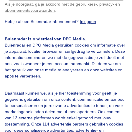
Als je doorgaat, ga je akkoord met de
gebruikers-
,
privacy-
en
Klik
hier
om dit aan te passen
Weinig_wind
Goedemiddag
Wolken
abonnementsvoorwaarden
.
Heb je al een Buienradar-abonnement?
Inloggen
Bekijk slideshow
Buienradar is onderdeel van DPG Media.
Buienradar en DPG Media gebruiken cookies om informatie over
je apparaat, locatie, browser en surfgedrag te verzamelen. Deze
informatie combineren we met de gegevens die je zelf deelt met
ons, zoals wanneer je een account aanmaakt. Dit doen we om
het gebruik van onze media te analyseren en onze websites en
Een moment geduld aub...
apps te verbeteren.
Daarnaast kunnen we, als je hier toestemming voor geeft, je
gegevens gebruiken om onze content, communicatie en aanbod
te personaliseren en je relevante advertenties te tonen, en voor
marketingdoeleinden delen met 4 mediapartners. Ook content
Over Buienradar
van 13 externe platformen wordt enkel getoond met jouw
toestemming. Onze 114 advertentie partners gebruiken cookies
voor gepersonaliseerde advertenties, advertentie- en