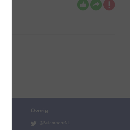
 aub...
Overig
@BuienradarNL