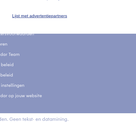
stelde vragen
t
Lijst met advertentiepartners
elijkheid
kersvoorwaarden
eren
adar Team
 beleid
 beleid
 instellingen
adar op jouw website
en. Geen tekst- en datamining.