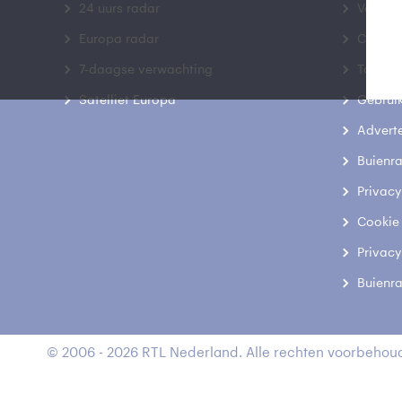
24 uurs radar
Veelge
Europa radar
Contac
7-daagse verwachting
Toegank
Satelliet Europa
Gebrui
Advert
Buienr
Privacy
Cookie
Privacy
Buienr
© 2006 - 2026 RTL Nederland. Alle rechten voorbehoud