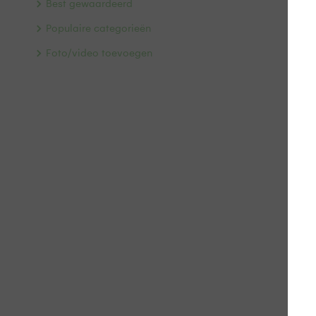
Best gewaardeerd
Populaire categorieën
Foto/video toevoegen
Va