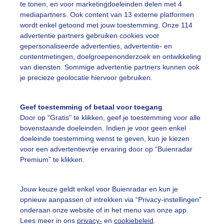
te tonen, en voor marketingdoeleinden delen met 4
r: Ton Wesselius
Gemaakt: 13-10-2025, 54x bekeken
mediapartners. Ook content van 13 externe platformen
wordt enkel getoond met jouw toestemming. Onze 114
advertentie partners gebruiken cookies voor
rachtschip
Herfst
Wolken
gepersonaliseerde advertenties, advertentie- en
contentmetingen, doelgroepenonderzoek en ontwikkeling
van diensten. Sommige advertentie partners kunnen ook
ekijk slideshow
je precieze geolocatie hiervoor gebruiken.
Geef toestemming of betaal voor toegang
Door op "Gratis" te klikken, geef je toestemming voor alle
bovenstaande doeleinden. Indien je voor geen enkel
doeleinde toestemming wenst te geven, kun je kiezen
Een moment geduld
voor een advertentievrije ervaring door op “Buienradar
Premium” te klikken.
Jouw keuze geldt enkel voor Buienradar en kun je
uienradar
Mijn weer
opnieuw aanpassen of intrekken via “Privacy-instellingen”
onderaan onze website of in het menu van onze app.
fsgegevens
De Bilt
Lees meer in ons
privacy-
en
cookiebeleid
.