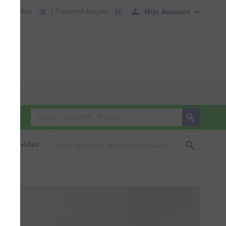
tie:
Files
| Treinmeldingen
Mijn Account
0
11
foto & video: