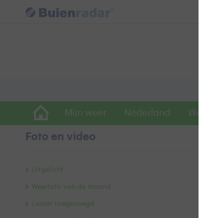
Mijn weer
Nederland
Wereld
Foto en video
B
Uitgelicht
Weerfoto van de maand
Laatst toegevoegd