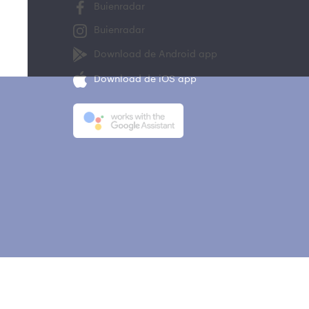
Buienradar
Buienradar
Download de Android app
Download de iOS app