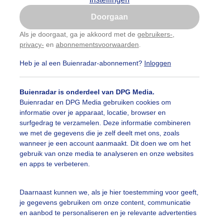
Is goed, toon de popup
Doorgaan
Nu niet, misschien later
Als je doorgaat, ga je akkoord met de
gebruikers-
,
privacy-
en
abonnementsvoorwaarden
.
Gebruik je Safari en wil je niet elke dag deze pop-up
zien?
Heb je al een Buienradar-abonnement?
Inloggen
Klik
hier
om dit aan te passen
Buienradar is onderdeel van DPG Media.
Buienradar en DPG Media gebruiken cookies om
informatie over je apparaat, locatie, browser en
surfgedrag te verzamelen. Deze informatie combineren
we met de gegevens die je zelf deelt met ons, zoals
wanneer je een account aanmaakt. Dit doen we om het
gebruik van onze media te analyseren en onze websites
en apps te verbeteren.
Daarnaast kunnen we, als je hier toestemming voor geeft,
je gegevens gebruiken om onze content, communicatie
ndaag weer en grijze dag?
en aanbod te personaliseren en je relevante advertenties