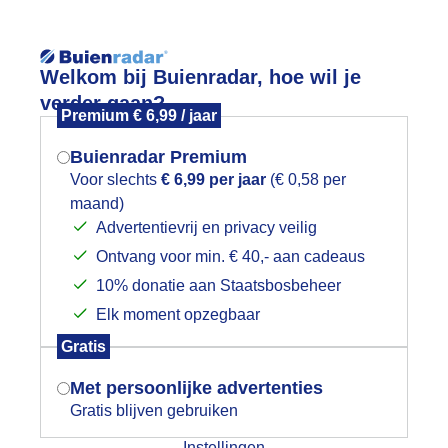
Reisinforma
Welkom bij Buienradar, hoe wil je
verder gaan?
Premium € 6,99 / jaar
Buienradar Premium
Voor slechts
€ 6,99 per jaar
(€ 0,58 per
Lees meer.
maand)
Mogen we je locatie gebruiken voor
Advertentievrij en privacy veilig
wijd
Foto en video
Weerzine
het weer?
Ontvang voor min. € 40,- aan cadeaus
10% donatie aan Staatsbosbeheer
Zoeken in 
Elk moment opzegbaar
Indien je hier nog geen akkoord op hebt
ewolking
Gratis
gegeven, verschijnt er zo een pop-up uit
je browser waarin deze toestemming
Met persoonlijke advertenties
gevraagd wordt.
Gratis blijven gebruiken
Instellingen