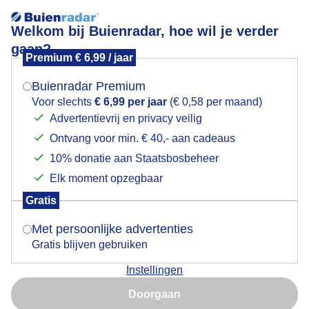
Welkom bij Buienradar, hoe wil je verder
gaan?
Premium € 6,99 / jaar
Mogen we je locatie gebruiken voor het
Lees meer.
weer?
Buienradar Premium
Best genoten bij dit moois in Breda !
Voor slechts
€ 6,99 per jaar
(€ 0,58 per maand)
Advertentievrij en privacy veilig
Ontvang voor min. € 40,- aan cadeaus
Indien je hier nog geen akkoord op hebt gegeven,
verschijnt er zo een pop-up uit je browser waarin
10% donatie aan Staatsbosbeheer
deze toestemming gevraagd wordt.
Elk moment opzegbaar
Gratis
Is goed, toon de popup
Met persoonlijke advertenties
Gratis blijven gebruiken
Instellingen
Nu niet, misschien later
Doorgaan
Gebruik je Safari en wil je niet elke dag deze pop-up zien?
Door: Henk Voermans
Gemaakt: 11-10-2025, 11x bekeken