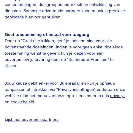
contentmetingen, doelgroepenonderzoek en ontwikkeling van
Bedrijfsgegevens
diensten. Sommige advertentie partners kunnen ook je precieze
geolocatie hiervoor gebruiken.
Veelgestelde vragen
Contact
Geef toestemming of betaal voor toegang
Toegankelijkheid
Door op "Gratis" te klikken, geef je toestemming voor alle
bovenstaande doeleinden. Indien je voor geen enkel doeleinde
Gebruikersvoorwaarden
toestemming wenst te geven, kun je kiezen voor een
advertentievrije ervaring door op “Buienradar Premium” te
Adverteren
klikken.
Buienradar Team
Privacy beleid
Jouw keuze geldt enkel voor Buienradar en kun je opnieuw
aanpassen of intrekken via “Privacy-instellingen” onderaan onze
Cookie beleid
website of in het menu van onze app. Lees meer in ons
privacy-
Privacy instellingen
en
cookiebeleid
.
Gratis weerdata
Lijst met advertentiepartners
@BuienradarNL