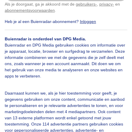
Als je doorgaat, ga je akkoord met de
gebruikers-
,
privacy-
en
Klik
hier
om dit aan te passen
abonnementsvoorwaarden
.
Heb je al een Buienradar-abonnement?
Inloggen
Buienradar is onderdeel van DPG Media.
Bekijk slideshow
Buienradar en DPG Media gebruiken cookies om informatie over
je apparaat, locatie, browser en surfgedrag te verzamelen. Deze
informatie combineren we met de gegevens die je zelf deelt met
ons, zoals wanneer je een account aanmaakt. Dit doen we om
het gebruik van onze media te analyseren en onze websites en
apps te verbeteren.
Een moment geduld aub...
Daarnaast kunnen we, als je hier toestemming voor geeft, je
gegevens gebruiken om onze content, communicatie en aanbod
te personaliseren en je relevante advertenties te tonen, en voor
marketingdoeleinden delen met 4 mediapartners. Ook content
van 13 externe platformen wordt enkel getoond met jouw
Over Buienradar
toestemming. Onze 114 advertentie partners gebruiken cookies
voor gepersonaliseerde advertenties, advertentie- en