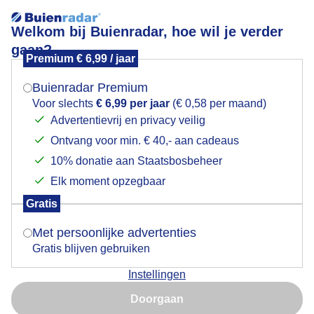
Welkom bij Buienradar, hoe wil je verder
gaan?
Premium € 6,99 / jaar
Mogen we je locatie gebruiken voor het
in de middag kwamen de wolken
weer?
Buienradar Premium
Voor slechts
€ 6,99 per jaar
(€ 0,58 per maand)
Advertentievrij en privacy veilig
Ontvang voor min. € 40,- aan cadeaus
Indien je hier nog geen akkoord op hebt gegeven,
verschijnt er zo een pop-up uit je browser waarin
10% donatie aan Staatsbosbeheer
deze toestemming gevraagd wordt.
Elk moment opzegbaar
Gratis
Is goed, toon de popup
Met persoonlijke advertenties
Gratis blijven gebruiken
Instellingen
Nu niet, misschien later
Doorgaan
Gebruik je Safari en wil je niet elke dag deze pop-up zien?