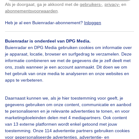
in de middag komt bewolking opzetten, hier de
Als je doorgaat, ga je akkoord met de
gebruikers-
,
privacy-
en
Klik
hier
om dit aan te passen
breuklijn tussen 2 wolkengebieden
abonnementsvoorwaarden
.
Heb je al een Buienradar-abonnement?
Inloggen
Door: Erna Kool
Gemaakt: 10-10-2025, 120x bekeken
Buienradar is onderdeel van DPG Media.
Buienradar en DPG Media gebruiken cookies om informatie over
Gebieden
Herfst
Wolken
je apparaat, locatie, browser en surfgedrag te verzamelen. Deze
informatie combineren we met de gegevens die je zelf deelt met
ons, zoals wanneer je een account aanmaakt. Dit doen we om
het gebruik van onze media te analyseren en onze websites en
Bekijk slideshow
apps te verbeteren.
Daarnaast kunnen we, als je hier toestemming voor geeft, je
gegevens gebruiken om onze content, communicatie en aanbod
te personaliseren en je relevante advertenties te tonen, en voor
marketingdoeleinden delen met 4 mediapartners. Ook content
Een moment geduld aub...
van 13 externe platformen wordt enkel getoond met jouw
toestemming. Onze 114 advertentie partners gebruiken cookies
voor gepersonaliseerde advertenties, advertentie- en