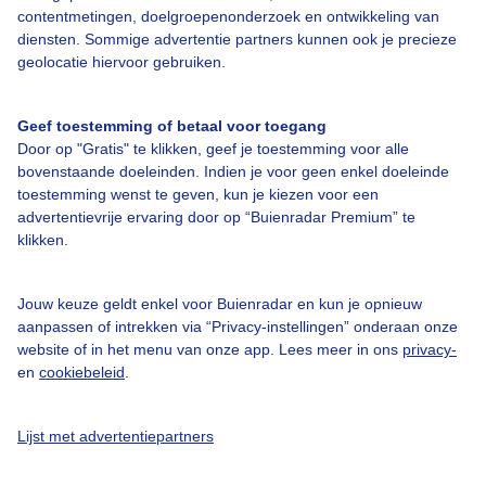
contentmetingen, doelgroepenonderzoek en ontwikkeling van
diensten. Sommige advertentie partners kunnen ook je precieze
geolocatie hiervoor gebruiken.
Over Buienradar
Geef toestemming of betaal voor toegang
Door op "Gratis" te klikken, geef je toestemming voor alle
Bedrijfsgegevens
bovenstaande doeleinden. Indien je voor geen enkel doeleinde
toestemming wenst te geven, kun je kiezen voor een
Veelgestelde vragen
advertentievrije ervaring door op “Buienradar Premium” te
Contact
klikken.
Toegankelijkheid
Jouw keuze geldt enkel voor Buienradar en kun je opnieuw
Gebruikersvoorwaarden
aanpassen of intrekken via “Privacy-instellingen” onderaan onze
website of in het menu van onze app. Lees meer in ons
privacy-
Adverteren
en
cookiebeleid
.
Buienradar Team
Privacy beleid
Lijst met advertentiepartners
Cookie beleid