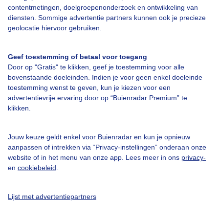
contentmetingen, doelgroepenonderzoek en ontwikkeling van
Over Buienradar
diensten. Sommige advertentie partners kunnen ook je precieze
geolocatie hiervoor gebruiken.
Bedrijfsgegevens
Geef toestemming of betaal voor toegang
Veelgestelde vragen
Door op "Gratis" te klikken, geef je toestemming voor alle
bovenstaande doeleinden. Indien je voor geen enkel doeleinde
Contact
toestemming wenst te geven, kun je kiezen voor een
Toegankelijkheid
advertentievrije ervaring door op “Buienradar Premium” te
klikken.
Gebruikersvoorwaarden
Adverteren
Jouw keuze geldt enkel voor Buienradar en kun je opnieuw
Buienradar Team
aanpassen of intrekken via “Privacy-instellingen” onderaan onze
website of in het menu van onze app. Lees meer in ons
privacy-
Privacy beleid
en
cookiebeleid
.
Cookie beleid
Privacy instellingen
Lijst met advertentiepartners
Gratis weerdata