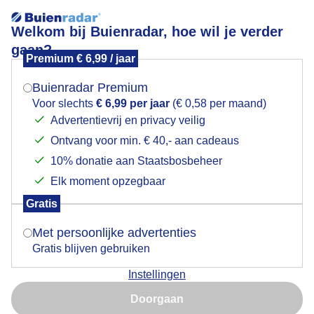
Welkom bij Buienradar, hoe wil je verder
gaan?
Premium € 6,99 / jaar
Mogen we je locatie gebruiken voor het
De grond ligt bezaaid
weer?
Buienradar Premium
Voor slechts
€ 6,99 per jaar
(€ 0,58 per maand)
Advertentievrij en privacy veilig
Ontvang voor min. € 40,- aan cadeaus
Indien je hier nog geen akkoord op hebt gegeven,
verschijnt er zo een pop-up uit je browser waarin
10% donatie aan Staatsbosbeheer
deze toestemming gevraagd wordt.
Elk moment opzegbaar
Gratis
Is goed, toon de popup
Met persoonlijke advertenties
Gratis blijven gebruiken
Onvoorstelbaar veel. Woon er naast maar nooit
Instellingen
zoveel gezien. Wat is het? Wilde kastanjes of
Nu niet, misschien later
beukenootjes
Doorgaan
Gebruik je Safari en wil je niet elke dag deze pop-up zien?