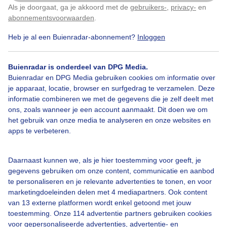
Als je doorgaat, ga je akkoord met de
gebruikers-
,
privacy-
en
Door: Elly Bos
Gemaakt: 10-10-2025, 31x bekeken
Klik
hier
om dit aan te passen
abonnementsvoorwaarden
.
Heb je al een Buienradar-abonnement?
Inloggen
Wilde
Kastanjes
Herfst
Buienradar is onderdeel van DPG Media.
Buienradar en DPG Media gebruiken cookies om informatie over
je apparaat, locatie, browser en surfgedrag te verzamelen. Deze
informatie combineren we met de gegevens die je zelf deelt met
Bekijk slideshow
ons, zoals wanneer je een account aanmaakt. Dit doen we om
het gebruik van onze media te analyseren en onze websites en
apps te verbeteren.
Daarnaast kunnen we, als je hier toestemming voor geeft, je
Een moment geduld aub...
gegevens gebruiken om onze content, communicatie en aanbod
te personaliseren en je relevante advertenties te tonen, en voor
marketingdoeleinden delen met 4 mediapartners. Ook content
van 13 externe platformen wordt enkel getoond met jouw
toestemming. Onze 114 advertentie partners gebruiken cookies
voor gepersonaliseerde advertenties, advertentie- en