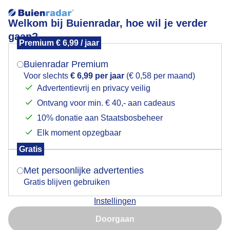
Welkom bij Buienradar, hoe wil je verder
gaan?
Premium € 6,99 / jaar
Mogen we je locatie gebruiken voor het
Paddenstoel
weer?
Buienradar Premium
Voor slechts
€ 6,99 per jaar
(€ 0,58 per maand)
Advertentievrij en privacy veilig
Ontvang voor min. € 40,- aan cadeaus
Indien je hier nog geen akkoord op hebt gegeven,
verschijnt er zo een pop-up uit je browser waarin
10% donatie aan Staatsbosbeheer
deze toestemming gevraagd wordt.
Elk moment opzegbaar
Gratis
Is goed, toon de popup
Met persoonlijke advertenties
Gratis blijven gebruiken
De eetbare russula
Instellingen
Nu niet, misschien later
Door: Ria Luttikhold
Gemaakt: 10-10-2025, 27x bekeken
Doorgaan
Gebruik je Safari en wil je niet elke dag deze pop-up zien?