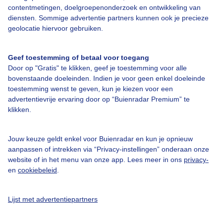
contentmetingen, doelgroepenonderzoek en ontwikkeling van
diensten. Sommige advertentie partners kunnen ook je precieze
Bedrijfsgegevens
geolocatie hiervoor gebruiken.
Veelgestelde vragen
Geef toestemming of betaal voor toegang
Contact
Door op "Gratis" te klikken, geef je toestemming voor alle
Toegankelijkheid
bovenstaande doeleinden. Indien je voor geen enkel doeleinde
toestemming wenst te geven, kun je kiezen voor een
Gebruikersvoorwaarden
advertentievrije ervaring door op “Buienradar Premium” te
klikken.
Adverteren
Buienradar Team
Jouw keuze geldt enkel voor Buienradar en kun je opnieuw
Privacy beleid
aanpassen of intrekken via “Privacy-instellingen” onderaan onze
website of in het menu van onze app. Lees meer in ons
privacy-
Cookie beleid
en
cookiebeleid
.
Privacy instellingen
Gratis weerdata
Lijst met advertentiepartners
@BuienradarNL