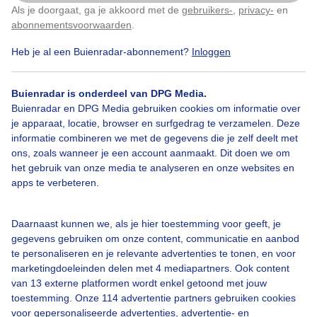
Als je doorgaat, ga je akkoord met de
gebruikers-
,
privacy-
en
Klik
hier
om dit aan te passen
abonnementsvoorwaarden
.
Heb je al een Buienradar-abonnement?
Inloggen
Herfst
Buienradar is onderdeel van DPG Media.
Buienradar en DPG Media gebruiken cookies om informatie over
Bekijk slideshow
je apparaat, locatie, browser en surfgedrag te verzamelen. Deze
informatie combineren we met de gegevens die je zelf deelt met
ons, zoals wanneer je een account aanmaakt. Dit doen we om
het gebruik van onze media te analyseren en onze websites en
apps te verbeteren.
Een moment geduld aub...
Daarnaast kunnen we, als je hier toestemming voor geeft, je
gegevens gebruiken om onze content, communicatie en aanbod
te personaliseren en je relevante advertenties te tonen, en voor
marketingdoeleinden delen met 4 mediapartners. Ook content
van 13 externe platformen wordt enkel getoond met jouw
toestemming. Onze 114 advertentie partners gebruiken cookies
voor gepersonaliseerde advertenties, advertentie- en
Over Buienradar