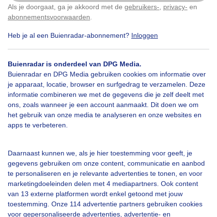
Als je doorgaat, ga je akkoord met de
gebruikers-
,
privacy-
en
Klik
hier
om dit aan te passen
abonnementsvoorwaarden
.
Heb je al een Buienradar-abonnement?
Inloggen
Natuur
Herfst
Wolken
Buienradar is onderdeel van DPG Media.
Buienradar en DPG Media gebruiken cookies om informatie over
Bekijk slideshow
je apparaat, locatie, browser en surfgedrag te verzamelen. Deze
informatie combineren we met de gegevens die je zelf deelt met
ons, zoals wanneer je een account aanmaakt. Dit doen we om
het gebruik van onze media te analyseren en onze websites en
apps te verbeteren.
Een moment geduld aub...
Daarnaast kunnen we, als je hier toestemming voor geeft, je
gegevens gebruiken om onze content, communicatie en aanbod
te personaliseren en je relevante advertenties te tonen, en voor
marketingdoeleinden delen met 4 mediapartners. Ook content
van 13 externe platformen wordt enkel getoond met jouw
toestemming. Onze 114 advertentie partners gebruiken cookies
voor gepersonaliseerde advertenties, advertentie- en
Over Buienradar