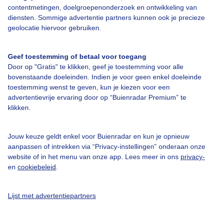
contentmetingen, doelgroepenonderzoek en ontwikkeling van
diensten. Sommige advertentie partners kunnen ook je precieze
Bedrijfsgegevens
geolocatie hiervoor gebruiken.
Veelgestelde vragen
Geef toestemming of betaal voor toegang
Contact
Door op "Gratis" te klikken, geef je toestemming voor alle
Toegankelijkheid
bovenstaande doeleinden. Indien je voor geen enkel doeleinde
toestemming wenst te geven, kun je kiezen voor een
Gebruikersvoorwaarden
advertentievrije ervaring door op “Buienradar Premium” te
klikken.
Adverteren
Buienradar Team
Jouw keuze geldt enkel voor Buienradar en kun je opnieuw
Privacy beleid
aanpassen of intrekken via “Privacy-instellingen” onderaan onze
website of in het menu van onze app. Lees meer in ons
privacy-
Cookie beleid
en
cookiebeleid
.
Privacy instellingen
Gratis weerdata
Lijst met advertentiepartners
@BuienradarNL