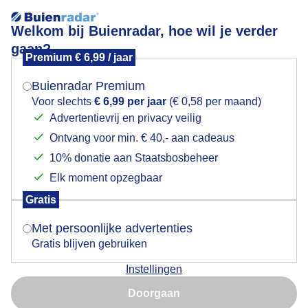
Welkom bij Buienradar, hoe wil je verder
gaan?
Premium € 6,99 / jaar
Mogen we je locatie gebruiken voor het
somber grijs
weer?
Buienradar Premium
Voor slechts
€ 6,99 per jaar
(€ 0,58 per maand)
Advertentievrij en privacy veilig
Ontvang voor min. € 40,- aan cadeaus
Indien je hier nog geen akkoord op hebt gegeven,
verschijnt er zo een pop-up uit je browser waarin
10% donatie aan Staatsbosbeheer
deze toestemming gevraagd wordt.
Elk moment opzegbaar
Gratis
Is goed, toon de popup
Met persoonlijke advertenties
Gratis blijven gebruiken
droog en rustig maar ook somber grijs vanmiddag
Instellingen
Nu niet, misschien later
Door: ben Saanen
Gemaakt: 09-10-2025, 57x bekeken
Doorgaan
Gebruik je Safari en wil je niet elke dag deze pop-up zien?