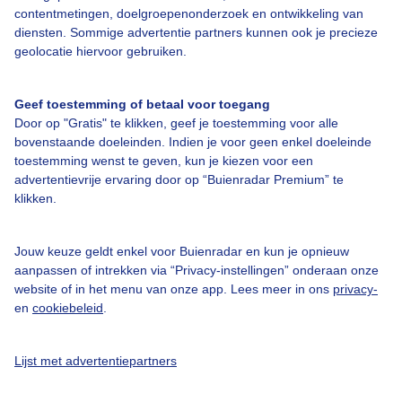
contentmetingen, doelgroepenonderzoek en ontwikkeling van
diensten. Sommige advertentie partners kunnen ook je precieze
Over Buienradar
geolocatie hiervoor gebruiken.
Bedrijfsgegevens
Geef toestemming of betaal voor toegang
Veelgestelde vragen
Door op "Gratis" te klikken, geef je toestemming voor alle
bovenstaande doeleinden. Indien je voor geen enkel doeleinde
Contact
toestemming wenst te geven, kun je kiezen voor een
Toegankelijkheid
advertentievrije ervaring door op “Buienradar Premium” te
klikken.
Gebruikersvoorwaarden
Adverteren
Jouw keuze geldt enkel voor Buienradar en kun je opnieuw
aanpassen of intrekken via “Privacy-instellingen” onderaan onze
Buienradar Team
website of in het menu van onze app. Lees meer in ons
privacy-
Privacy beleid
en
cookiebeleid
.
Cookie beleid
Lijst met advertentiepartners
Privacy instellingen
Gratis weerdata