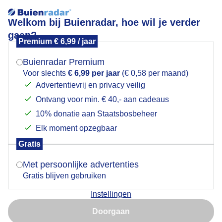
Welkom bij Buienradar, hoe wil je verder
gaan?
Premium € 6,99 / jaar
Mogen we je locatie gebruiken voor het
Volle maan vanavond
weer?
Buienradar Premium
Voor slechts
€ 6,99 per jaar
(€ 0,58 per maand)
Advertentievrij en privacy veilig
Ontvang voor min. € 40,- aan cadeaus
Indien je hier nog geen akkoord op hebt gegeven,
verschijnt er zo een pop-up uit je browser waarin
10% donatie aan Staatsbosbeheer
deze toestemming gevraagd wordt.
Elk moment opzegbaar
Gratis
Is goed, toon de popup
Met persoonlijke advertenties
Gratis blijven gebruiken
Instellingen
Nu niet, misschien later
Volle maan
Doorgaan
Gebruik je Safari en wil je niet elke dag deze pop-up zien?