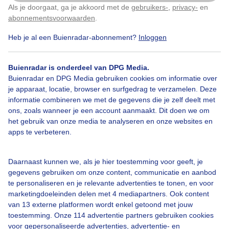
Als je doorgaat, ga je akkoord met de
gebruikers-
,
privacy-
en
Klik
hier
om dit aan te passen
Door: Anne-Marie van Iersel
Gemaakt: 06-10-2025, 67x bekeken
abonnementsvoorwaarden
.
Heb je al een Buienradar-abonnement?
Inloggen
Vollemaan
Herfst
Buienradar is onderdeel van DPG Media.
Buienradar en DPG Media gebruiken cookies om informatie over
je apparaat, locatie, browser en surfgedrag te verzamelen. Deze
informatie combineren we met de gegevens die je zelf deelt met
Bekijk slideshow
ons, zoals wanneer je een account aanmaakt. Dit doen we om
het gebruik van onze media te analyseren en onze websites en
apps te verbeteren.
Daarnaast kunnen we, als je hier toestemming voor geeft, je
Een moment geduld aub...
gegevens gebruiken om onze content, communicatie en aanbod
te personaliseren en je relevante advertenties te tonen, en voor
marketingdoeleinden delen met 4 mediapartners. Ook content
van 13 externe platformen wordt enkel getoond met jouw
toestemming. Onze 114 advertentie partners gebruiken cookies
voor gepersonaliseerde advertenties, advertentie- en