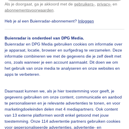
Als je doorgaat, ga je akkoord met de
gebruikers-
,
privacy-
en
Klik
hier
om dit aan te passen
abonnementsvoorwaarden
.
Aardappeloogst Exloo
Heb je al een Buienradar-abonnement?
Inloggen
Door: Leni Zeeman
Gemaakt: 06-10-2025, 43x bekeken
Buienradar is onderdeel van DPG Media.
Buienradar en DPG Media gebruiken cookies om informatie over
je apparaat, locatie, browser en surfgedrag te verzamelen. Deze
informatie combineren we met de gegevens die je zelf deelt met
Herfst
ons, zoals wanneer je een account aanmaakt. Dit doen we om
het gebruik van onze media te analyseren en onze websites en
apps te verbeteren.
Bekijk slideshow
Daarnaast kunnen we, als je hier toestemming voor geeft, je
gegevens gebruiken om onze content, communicatie en aanbod
te personaliseren en je relevante advertenties te tonen, en voor
marketingdoeleinden delen met 4 mediapartners. Ook content
van 13 externe platformen wordt enkel getoond met jouw
Een moment geduld aub...
toestemming. Onze 114 advertentie partners gebruiken cookies
voor gepersonaliseerde advertenties, advertentie- en