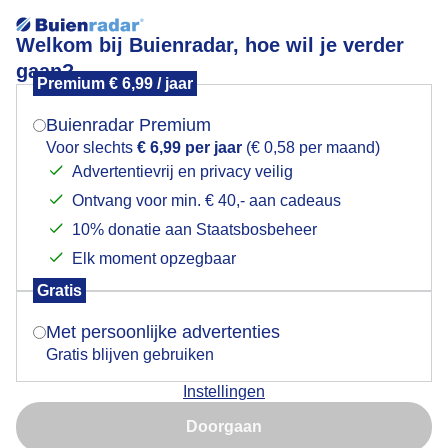
Welkom bij Buienradar, hoe wil je verder
gaan?
Premium € 6,99 / jaar
Mogen we je locatie gebruiken voor het
Lees meer.
weer?
Buienradar Premium
Aardappeloogst Exloo
Voor slechts
€ 6,99 per jaar
(€ 0,58 per maand)
Advertentievrij en privacy veilig
Ontvang voor min. € 40,- aan cadeaus
Indien je hier nog geen akkoord op hebt gegeven,
verschijnt er zo een pop-up uit je browser waarin
10% donatie aan Staatsbosbeheer
deze toestemming gevraagd wordt.
Elk moment opzegbaar
Gratis
Is goed, toon de popup
Met persoonlijke advertenties
Gratis blijven gebruiken
Instellingen
Nu niet, misschien later
Doorgaan
Gebruik je Safari en wil je niet elke dag deze pop-up zien?