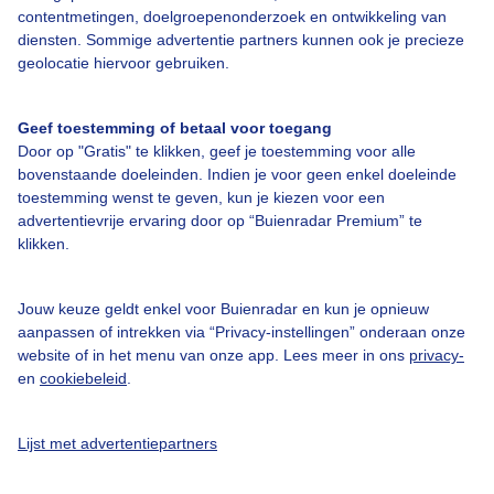
contentmetingen, doelgroepenonderzoek en ontwikkeling van
diensten. Sommige advertentie partners kunnen ook je precieze
geolocatie hiervoor gebruiken.
Geef toestemming of betaal voor toegang
Over Buienradar
Door op "Gratis" te klikken, geef je toestemming voor alle
bovenstaande doeleinden. Indien je voor geen enkel doeleinde
Bedrijfsgegevens
toestemming wenst te geven, kun je kiezen voor een
advertentievrije ervaring door op “Buienradar Premium” te
Veelgestelde vragen
klikken.
Contact
Toegankelijkheid
Jouw keuze geldt enkel voor Buienradar en kun je opnieuw
aanpassen of intrekken via “Privacy-instellingen” onderaan onze
Gebruikersvoorwaarden
website of in het menu van onze app. Lees meer in ons
privacy-
en
cookiebeleid
.
Adverteren
Buienradar Team
Lijst met advertentiepartners
Privacy beleid