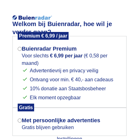
Reisinforma
Welkom bij Buienradar, hoe wil je
verder gaan?
Premium € 6,99 / jaar
Buienradar Premium
Voor slechts
€ 6,99 per jaar
(€ 0,58 per
wijd
Foto en video
Weerzine
maand)
Mogen we je locatie gebruiken voor
Advertentievrij en privacy veilig
het weer?
Zoeken in 
Ontvang voor min. € 40,- aan cadeaus
10% donatie aan Staatsbosbeheer
oog boven de golven
Elk moment opzegbaar
Indien je hier nog geen akkoord op hebt
Gratis
gegeven, verschijnt er zo een pop-up uit
je browser waarin deze toestemming
Met persoonlijke advertenties
gevraagd wordt.
Gratis blijven gebruiken
Instellingen