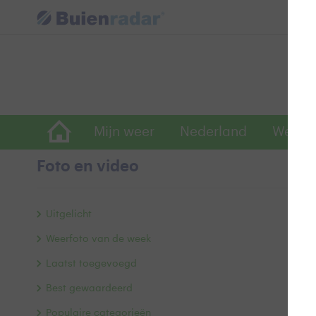
Mijn weer
Nederland
Wereld
Foto en video
H
Uitgelicht
Weerfoto van de week
Laatst toegevoegd
Best gewaardeerd
Populaire categorieën