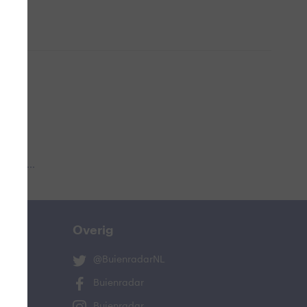
 aub...
Overig
@BuienradarNL
Buienradar
Buienradar