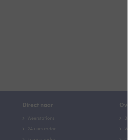
G
B
Direct naar
Over B
Weerstations
Bedrij
24 uurs radar
Veelge
Europa radar
Contac