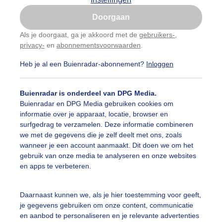
Is goed, toon de popup
Doorgaan
Nu niet, misschien later
Als je doorgaat, ga je akkoord met de
gebruikers-
,
privacy-
en
abonnementsvoorwaarden
.
Gebruik je Safari en wil je niet elke dag deze pop-up
zien?
Heb je al een Buienradar-abonnement?
Inloggen
Klik
hier
om dit aan te passen
Buienradar is onderdeel van DPG Media.
Buienradar en DPG Media gebruiken cookies om
informatie over je apparaat, locatie, browser en
surfgedrag te verzamelen. Deze informatie combineren
we met de gegevens die je zelf deelt met ons, zoals
wanneer je een account aanmaakt. Dit doen we om het
gebruik van onze media te analyseren en onze websites
en apps te verbeteren.
g boven de golven bij windkracht 7.
Daarnaast kunnen we, als je hier toestemming voor geeft,
je gegevens gebruiken om onze content, communicatie
r: Zwitserw
Gemaakt: 05-10-2025, 187x bekeken
en aanbod te personaliseren en je relevante advertenties