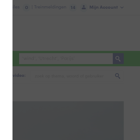
tie:
Files
| Treinmeldingen
Mijn Account
0
14
foto & video: