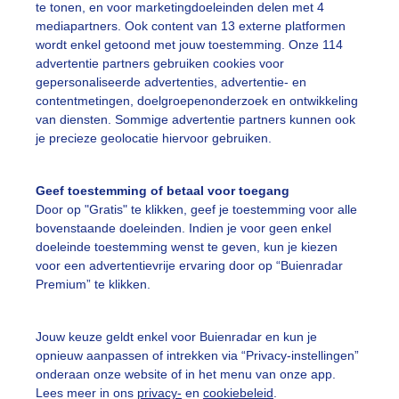
te tonen, en voor marketingdoeleinden delen met 4
mediapartners. Ook content van 13 externe platformen
olven
Kitesurfen
Wind
wordt enkel getoond met jouw toestemming. Onze 114
advertentie partners gebruiken cookies voor
gepersonaliseerde advertenties, advertentie- en
ekijk slideshow
contentmetingen, doelgroepenonderzoek en ontwikkeling
van diensten. Sommige advertentie partners kunnen ook
je precieze geolocatie hiervoor gebruiken.
Geef toestemming of betaal voor toegang
Door op "Gratis" te klikken, geef je toestemming voor alle
Een moment geduld
bovenstaande doeleinden. Indien je voor geen enkel
doeleinde toestemming wenst te geven, kun je kiezen
voor een advertentievrije ervaring door op “Buienradar
Premium” te klikken.
uienradar
Mijn weer
Jouw keuze geldt enkel voor Buienradar en kun je
fsgegevens
De Bilt
opnieuw aanpassen of intrekken via “Privacy-instellingen”
stelde vragen
onderaan onze website of in het menu van onze app.
Lees meer in ons
privacy-
en
cookiebeleid
.
t