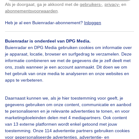
Als je doorgaat, ga je akkoord met de
gebruikers-
,
privacy-
en
Klik
hier
om dit aan te passen
abonnementsvoorwaarden
.
Bekijk slideshow
Heb je al een Buienradar-abonnement?
Inloggen
Buienradar is onderdeel van DPG Media.
Buienradar en DPG Media gebruiken cookies om informatie over
je apparaat, locatie, browser en surfgedrag te verzamelen. Deze
informatie combineren we met de gegevens die je zelf deelt met
Een moment geduld aub...
ons, zoals wanneer je een account aanmaakt. Dit doen we om
het gebruik van onze media te analyseren en onze websites en
apps te verbeteren.
Daarnaast kunnen we, als je hier toestemming voor geeft, je
gegevens gebruiken om onze content, communicatie en aanbod
Over Buienradar
te personaliseren en je relevante advertenties te tonen, en voor
marketingdoeleinden delen met 4 mediapartners. Ook content
van 13 externe platformen wordt enkel getoond met jouw
Bedrijfsgegevens
toestemming. Onze 114 advertentie partners gebruiken cookies
voor gepersonaliseerde advertenties, advertentie- en
Veelgestelde vragen