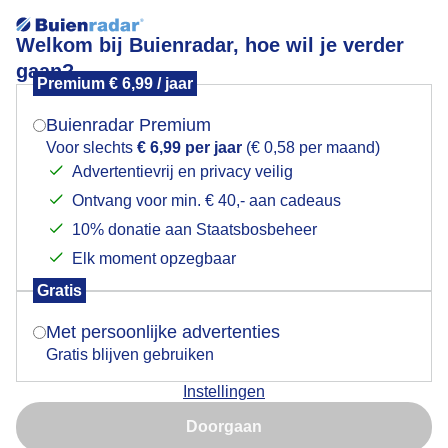
Welkom bij Buienradar, hoe wil je verder
gaan?
Premium € 6,99 / jaar
Mogen we je locatie gebruiken voor het
storm aan zee
weer?
Buienradar Premium
Voor slechts
€ 6,99 per jaar
(€ 0,58 per maand)
Advertentievrij en privacy veilig
Ontvang voor min. € 40,- aan cadeaus
Indien je hier nog geen akkoord op hebt gegeven,
verschijnt er zo een pop-up uit je browser waarin
10% donatie aan Staatsbosbeheer
deze toestemming gevraagd wordt.
Elk moment opzegbaar
Gratis
Is goed, toon de popup
Met persoonlijke advertenties
Gratis blijven gebruiken
Door: JOHN dalhuijsen
Gemaakt: 04-10-2025, 9x bekeken
Instellingen
Nu niet, misschien later
Doorgaan
Gebruik je Safari en wil je niet elke dag deze pop-up zien?