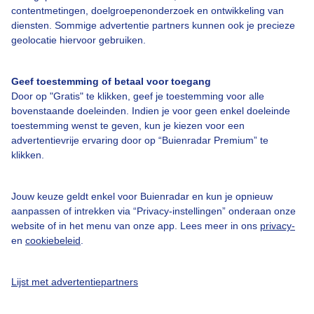
contentmetingen, doelgroepenonderzoek en ontwikkeling van
Contact
diensten. Sommige advertentie partners kunnen ook je precieze
geolocatie hiervoor gebruiken.
Toegankelijkheid
Gebruikersvoorwaarden
Geef toestemming of betaal voor toegang
Adverteren
Door op "Gratis" te klikken, geef je toestemming voor alle
bovenstaande doeleinden. Indien je voor geen enkel doeleinde
Buienradar Team
toestemming wenst te geven, kun je kiezen voor een
advertentievrije ervaring door op “Buienradar Premium” te
Privacy beleid
klikken.
Cookie beleid
Privacy instellingen
Jouw keuze geldt enkel voor Buienradar en kun je opnieuw
aanpassen of intrekken via “Privacy-instellingen” onderaan onze
Gratis weerdata
website of in het menu van onze app. Lees meer in ons
privacy-
en
cookiebeleid
.
@BuienradarNL
Buienradar
Lijst met advertentiepartners
Buienradar