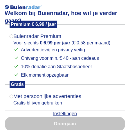
Welkom bij Buienradar, hoe wil je verder
gaan?
Premium € 6,99 / jaar
Mogen we je locatie gebruiken voor het
gelukt voor de regen is de mais eraf.
weer?
Buienradar Premium
Voor slechts
€ 6,99 per jaar
(€ 0,58 per maand)
Advertentievrij en privacy veilig
Ontvang voor min. € 40,- aan cadeaus
Indien je hier nog geen akkoord op hebt gegeven,
verschijnt er zo een pop-up uit je browser waarin
10% donatie aan Staatsbosbeheer
deze toestemming gevraagd wordt.
Elk moment opzegbaar
Gratis
Is goed, toon de popup
Met persoonlijke advertenties
Gratis blijven gebruiken
Instellingen
Nu niet, misschien later
Doorgaan
Gebruik je Safari en wil je niet elke dag deze pop-up zien?