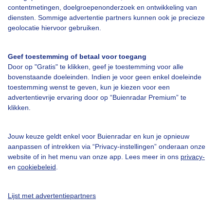
contentmetingen, doelgroepenonderzoek en ontwikkeling van
diensten. Sommige advertentie partners kunnen ook je precieze
geolocatie hiervoor gebruiken.
Over Buienradar
Geef toestemming of betaal voor toegang
Bedrijfsgegevens
Door op "Gratis" te klikken, geef je toestemming voor alle
bovenstaande doeleinden. Indien je voor geen enkel doeleinde
Veelgestelde vragen
toestemming wenst te geven, kun je kiezen voor een
Contact
advertentievrije ervaring door op “Buienradar Premium” te
klikken.
Toegankelijkheid
Gebruikersvoorwaarden
Jouw keuze geldt enkel voor Buienradar en kun je opnieuw
aanpassen of intrekken via “Privacy-instellingen” onderaan onze
Adverteren
website of in het menu van onze app. Lees meer in ons
privacy-
Buienradar Team
en
cookiebeleid
.
Privacy beleid
Lijst met advertentiepartners
Cookie beleid
Privacy instellingen