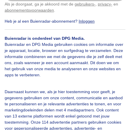
de mais eraf voor het regent.
Als je doorgaat, ga je akkoord met de
gebruikers-
,
privacy-
en
Klik
hier
om dit aan te passen
abonnementsvoorwaarden
.
Door: Erna Kool
Gemaakt: 03-10-2025, 71x bekeken
Heb je al een Buienradar-abonnement?
Inloggen
Buienradar is onderdeel van DPG Media.
Buienradar en DPG Media gebruiken cookies om informatie over
Mais
Eraf
Voor
Regen
Er
Is
Wolken
je apparaat, locatie, browser en surfgedrag te verzamelen. Deze
informatie combineren we met de gegevens die je zelf deelt met
ons, zoals wanneer je een account aanmaakt. Dit doen we om
Bekijk slideshow
het gebruik van onze media te analyseren en onze websites en
apps te verbeteren.
Daarnaast kunnen we, als je hier toestemming voor geeft, je
gegevens gebruiken om onze content, communicatie en aanbod
te personaliseren en je relevante advertenties te tonen, en voor
Een moment geduld aub...
marketingdoeleinden delen met 4 mediapartners. Ook content
van 13 externe platformen wordt enkel getoond met jouw
toestemming. Onze 114 advertentie partners gebruiken cookies
voor gepersonaliseerde advertenties, advertentie- en